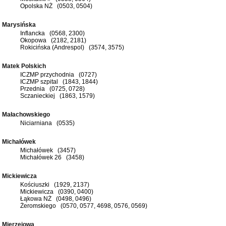
Opolska NŻ (0503, 0504)
Marysińska
Inflancka (0568, 2300)
Okopowa (2182, 2181)
Rokicińska (Andrespol) (3574, 3575)
Matek Polskich
ICZMP przychodnia (0727)
ICZMP szpital (1843, 1844)
Przednia (0725, 0728)
Sczanieckiej (1863, 1579)
Małachowskiego
Niciarniana (0535)
Michałówek
Michałówek (3457)
Michałówek 26 (3458)
Mickiewicza
Kościuszki (1929, 2137)
Mickiewicza (0390, 0400)
Łąkowa NŻ (0498, 0496)
Żeromskiego (0570, 0577, 4698, 0576, 0569)
Mierzejowa