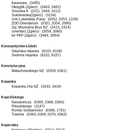
Kwasowa (3485)
Okręglik (Zgierz) (3463, 3462)
Smulska # (2411, 2044, 2412)
Sokołowska(Zgierz) (3234)
Unii Lubelskiej (Fala) (0352, 0353, 1239)
ZOO Orientarium (0351, 0354, 2080)
Zaj. Muzealna Brus NŻ (2413, 2414)
cmentarz (Zgierz) (3059, 3060)
tor PKP (Zgierz) (3464, 3064)
Konstantynów Łódzki
Gdańska mijanka (9103, 9108)
Srebrna mijanka (9102, 9107)
Konstytucyjna
Małachowskiego NŻ (0359, 0361)
Kopanka
Kopanka 24a NŻ (3433, 3434)
Kopcińskiego
Narutowicza (0365, 0368, 0364)
Piłsudskiego (1147)
Rondo Solidarności (0366, 1791)
Tuwima (0363, 0369, 0370, 0362)
Kopernika
Kolejowa (Stryków) (3314, 3313)