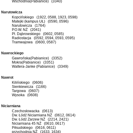
Wschodnia(Pabianice) (3340)
Narutowicza
Kopcińskiego (1922, 0588, 1923, 0598)
Matejki (kampus UŁ) (0590, 0596)
Narutowicza (1764)
P.O.W. NŻ (2041)
Pl. Dąbrowskiego (0602, 0585)
Radiostacja (0592, 0594, 0593, 0595)
Tramwajowa (0600, 0587)
Nawrockiego
Gawrońska(Pabianice) (3352)
Mokra(Pabianice) (3351)
Waltera-Janke (Pabianice) (3349)
Nawrot
Kilińskiego (0606)
Sienkiewicza (1166)
Targowa (0607)
Wysoka (0608)
Niciarniana
Czechosłowacka (0613)
Dw. Łódź Niciarniana NŻ (0612, 0614)
Dw. Łódź Zarzew NŻ (2214, 2421)
Niciarniana 45 NŻ (0610, 0617)
Piłsudskiego (0616, 0611)
przychodnia NŻ (1633, 1634)