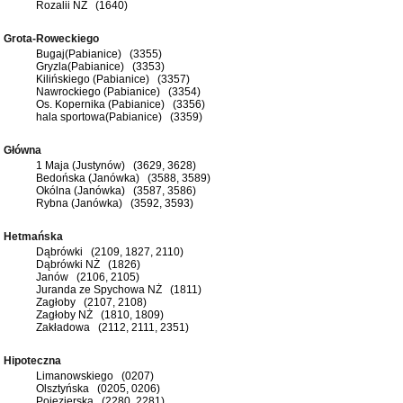
Rozalii NŻ (1640)
Grota-Roweckiego
Bugaj(Pabianice) (3355)
Gryzla(Pabianice) (3353)
Kilińskiego (Pabianice) (3357)
Nawrockiego (Pabianice) (3354)
Os. Kopernika (Pabianice) (3356)
hala sportowa(Pabianice) (3359)
Główna
1 Maja (Justynów) (3629, 3628)
Bedońska (Janówka) (3588, 3589)
Okólna (Janówka) (3587, 3586)
Rybna (Janówka) (3592, 3593)
Hetmańska
Dąbrówki (2109, 1827, 2110)
Dąbrówki NŻ (1826)
Janów (2106, 2105)
Juranda ze Spychowa NŻ (1811)
Zagłoby (2107, 2108)
Zagłoby NŻ (1810, 1809)
Zakładowa (2112, 2111, 2351)
Hipoteczna
Limanowskiego (0207)
Olsztyńska (0205, 0206)
Pojezierska (2280, 2281)