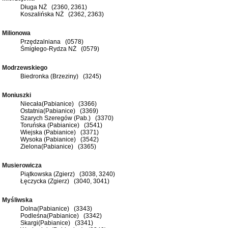
Długa NŻ (2360, 2361)
Koszalińska NŻ (2362, 2363)
Milionowa
Przędzalniana (0578)
Śmigłego-Rydza NŻ (0579)
Modrzewskiego
Biedronka (Brzeziny) (3245)
Moniuszki
Niecała(Pabianice) (3366)
Ostatnia(Pabianice) (3369)
Szarych Szeregów (Pab.) (3370)
Toruńska (Pabianice) (3541)
Wiejska (Pabianice) (3371)
Wysoka (Pabianice) (3542)
Zielona(Pabianice) (3365)
Musierowicza
Piątkowska (Zgierz) (3038, 3240)
Łęczycka (Zgierz) (3040, 3041)
Myśliwska
Dolna(Pabianice) (3343)
Podleśna(Pabianice) (3342)
Skargi(Pabianice) (3341)