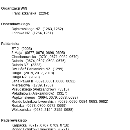
Organizacji WiN
Franciszkańska (2294)
Ossendowskiego
Dąbrowskiego NŻ (1263, 1262)
Lodowa NŻ (1264, 1261)
Pabianicka
ET-2 (9003)
3 Maja (0677, 0676, 0696, 0695)
Chocianowicka (0701, 0671, 0032, 0670)
Dubois (0674, 0697, 0698, 0675)
Dubois NŻ (2323)
Dw. Łódź Pabianicka NŻ (1299)
Długa (2019, 2017, 2018)
Długa NŻ (2020)
Jana Pawła II (0691, 0681, 0680, 0692)
Mierzejowa (1789, 1788)
Piłsudskiego (Aleksandrów) (3315)
Południowa (Aleksandrów) (3317)
Prądzyńskiego (0694, 0679, 0678, 0693)
Rondo Lotników Lwowskich (0689, 0690, 0684, 0683, 0682)
Rudzka (0673, 0700, 0672, 0699)
Wólczańska (0685, 2154, 2155, 0688)
Paderewskiego
Karpacka (0717, 0707, 0709, 0718)
Rondo Lotników Lwowskich (0721)