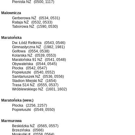
Pienista NŻ (0500, 1117)
Malownicza
Gerberowa NŻ (0534, 0531)
Rataja NŻ (0532, 0533)
Taborowa NŻ (1590, 0530)
Maratońska
Dw. Łódź Retkinia (0543, 0546)
Gimnastyczna NŻ (1982, 1981)
Golfowa (0554, 0538)
Kolarska NŻ (0539, 0553)
Maratońska 91 NŻ (0541, 0548)
Obywatelska (0544, 0545)
Plocka (0542, 0547)
Popiełuszki (0540, 0552)
Sanitariuszek NŻ (0536, 0556)
Stadion Miejski NŻ (1654)
Trasa S14 NŻ (0555, 0537)
Wróblewskiego NŻ (1601, 1602)
Maratońska (wew.)
Plocka (2256, 2257)
Popiełuszki (0549, 0550)
Marmurowa
Beskidzka NŻ (0565, 0557)
Brzezińska (0566)
Moskuliki # (0558, 0564)