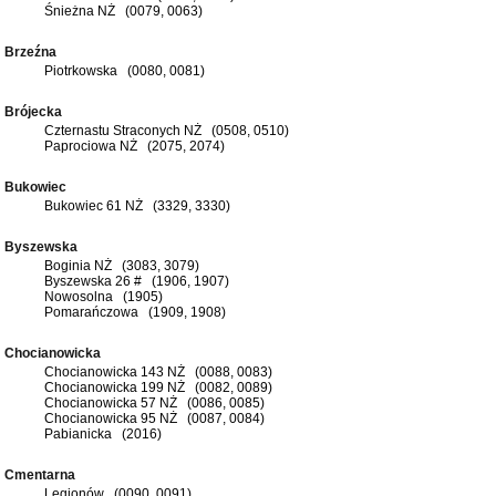
Śnieżna NŻ (0079, 0063)
Brzeźna
Piotrkowska (0080, 0081)
Brójecka
Czternastu Straconych NŻ (0508, 0510)
Paprociowa NŻ (2075, 2074)
Bukowiec
Bukowiec 61 NŻ (3329, 3330)
Byszewska
Boginia NŻ (3083, 3079)
Byszewska 26 # (1906, 1907)
Nowosolna (1905)
Pomarańczowa (1909, 1908)
Chocianowicka
Chocianowicka 143 NŻ (0088, 0083)
Chocianowicka 199 NŻ (0082, 0089)
Chocianowicka 57 NŻ (0086, 0085)
Chocianowicka 95 NŻ (0087, 0084)
Pabianicka (2016)
Cmentarna
Legionów (0090, 0091)