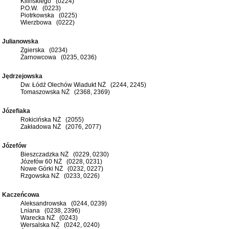
Kilińskiego (0224)
P.O.W. (0223)
Piotrkowska (0225)
Wierzbowa (0222)
Julianowska
Zgierska (0234)
Żarnowcowa (0235, 0236)
Jędrzejowska
Dw. Łódź Olechów Wiadukt NŻ (2244, 2245)
Tomaszowska NŻ (2368, 2369)
Józefiaka
Rokicińska NŻ (2055)
Zakładowa NŻ (2076, 2077)
Józefów
Bieszczadzka NŻ (0229, 0230)
Józefów 60 NŻ (0228, 0231)
Nowe Górki NŻ (0232, 0227)
Rzgowska NŻ (0233, 0226)
Kaczeńcowa
Aleksandrowska (0244, 0239)
Lniana (0238, 2396)
Warecka NŻ (0243)
Wersalska NŻ (0242, 0240)