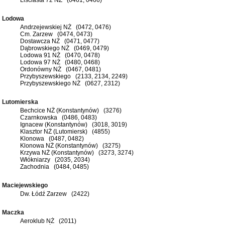
Lodowa
Andrzejewskiej NŻ (0472, 0476)
Cm. Zarzew (0474, 0473)
Dostawcza NŻ (0471, 0477)
Dąbrowskiego NŻ (0469, 0479)
Lodowa 91 NŻ (0470, 0478)
Lodowa 97 NŻ (0480, 0468)
Ordonówny NŻ (0467, 0481)
Przybyszewskiego (2133, 2134, 2249)
Przybyszewskiego NŻ (0627, 2312)
Lutomierska
Bechcice NŻ (Konstantynów) (3276)
Czarnkowska (0486, 0483)
Ignacew (Konstantynów) (3018, 3019)
Klasztor NŻ (Lutomiersk) (4855)
Klonowa (0487, 0482)
Klonowa NŻ (Konstantynów) (3275)
Krzywa NŻ (Konstantynów) (3273, 3274)
Włókniarzy (2035, 2034)
Zachodnia (0484, 0485)
Maciejewskiego
Dw. Łódź Zarzew (2422)
Maczka
Aeroklub NŻ (2011)