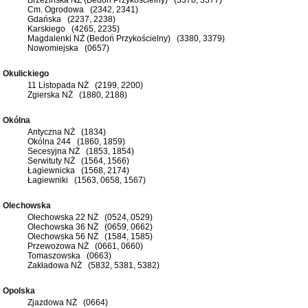
Cm. Ogrodowa (2342, 2341)
Gdańska (2237, 2238)
Karskiego (4265, 2235)
Magdalenki NŻ (Bedoń Przykościelny) (3380, 3379)
Nowomiejska (0657)
Okulickiego
11 Listopada NŻ (2199, 2200)
Zgierska NŻ (1880, 2188)
Okólna
Antyczna NŻ (1834)
Okólna 244 (1860, 1859)
Secesyjna NŻ (1853, 1854)
Serwituty NŻ (1564, 1566)
Łagiewnicka (1568, 2174)
Łagiewniki (1563, 0658, 1567)
Olechowska
Olechowska 22 NŻ (0524, 0529)
Olechowska 36 NŻ (0659, 0662)
Olechowska 56 NŻ (1584, 1585)
Przewozowa NŻ (0661, 0660)
Tomaszowska (0663)
Zakładowa NŻ (5832, 5381, 5382)
Opolska
Zjazdowa NŻ (0664)