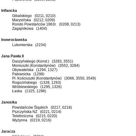
Inflancka
Gibalskiego (0211, 0210)
Marysińska (0212, 0209)
Rondo Powstańców 1863r. (0208, 0213)
Zagajnikowa (1404)
Inowrocławska
Lutomierska (2234)
Jana Pawła II
Daszyńskiego (Konst.) (3283, 3551)
Moniuszki (Konstantynów) (3552, 3284)
Obywatelska (1294, 1327)
Pabianicka (1298)
Pl. Kościuszki (Konstantynów) (3066, 3550, 3549)
Rogozińskiego (1328, 1293)
Wróblewskiego (1295, 1326)
Łaska (1325, 1296)
Janosika
Powstańców Śląskich (0217, 0218)
Pszczyńska NŻ (0221, 0214)
Telefoniczna (0215, 0220)
Wyżynna (0219, 0216)
Jaracza