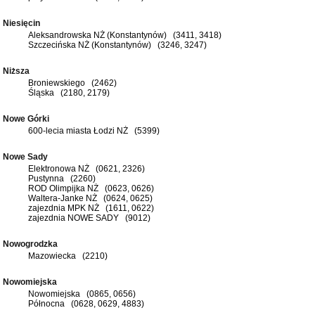
Niesięcin
Aleksandrowska NŻ (Konstantynów) (3411, 3418)
Szczecińska NŻ (Konstantynów) (3246, 3247)
Niższa
Broniewskiego (2462)
Śląska (2180, 2179)
Nowe Górki
600-lecia miasta Łodzi NŻ (5399)
Nowe Sady
Elektronowa NŻ (0621, 2326)
Pustynna (2260)
ROD Olimpijka NŻ (0623, 0626)
Waltera-Janke NŻ (0624, 0625)
zajezdnia MPK NŻ (1611, 0622)
zajezdnia NOWE SADY (9012)
Nowogrodzka
Mazowiecka (2210)
Nowomiejska
Nowomiejska (0865, 0656)
Północna (0628, 0629, 4883)