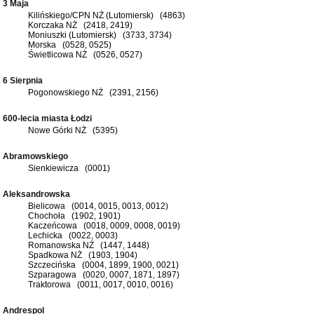
3 Maja
Kilińskiego/CPN NŻ (Lutomiersk) (4863)
Korczaka NŻ (2418, 2419)
Moniuszki (Lutomiersk) (3733, 3734)
Morska (0528, 0525)
Świetlicowa NŻ (0526, 0527)
6 Sierpnia
Pogonowskiego NŻ (2391, 2156)
600-lecia miasta Łodzi
Nowe Górki NŻ (5395)
Abramowskiego
Sienkiewicza (0001)
Aleksandrowska
Bielicowa (0014, 0015, 0013, 0012)
Chochoła (1902, 1901)
Kaczeńcowa (0018, 0009, 0008, 0019)
Lechicka (0022, 0003)
Romanowska NŻ (1447, 1448)
Spadkowa NŻ (1903, 1904)
Szczecińska (0004, 1899, 1900, 0021)
Szparagowa (0020, 0007, 1871, 1897)
Traktorowa (0011, 0017, 0010, 0016)
Andrespol