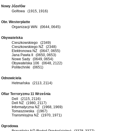
Nowy Józefów
Golfowa (1915, 1916)
Obr. Westerplatte
Organizacji WiN (0644, 0645)
Obywatelska
Cieszkowskiego (2349)
Cieszkowskiego NŻ (2348)
Elektronowa NŻ (0647, 0655)
Jana Pawła II (0650, 0653)
Nowe Sady (0649, 0654)
Obywatelska 106 (0648, 2122)
Politechniki (0651)
Odnowiciela
Hetmańska (2113, 2114)
Ofiar Terroryzmu 11 Września
Dell (2115, 2116)
Dell NŻ (1980, 2117)
Informatyczna NŻ (1968, 1969)
Tomaszowska (1967)
Transmisyjna NŻ (1970, 1971)
Ogrodowa
Brzezińska NŻ (Bedoń Przykościelny) (3378, 3377)