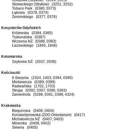
Słowackiego (Stryków) (3251, 3252)
Tobaco Park (0380, 0373)
Łąkowa (0378, 0374)
Żeromskiego (0377, 0376)
Kosynierów Gdyńskich
Królewska (0384, 0385)
Trybunalska (0387)
Wczesna NŻ (0386, 0383)
Łazowskiego (1845, 1846)
Kotoniarska
Szybowa NŻ (2037, 2038)
Kościuszki
6 Sierpnia (1924, 1403, 0394, 0395)
Mickiewicza (0389, 0399)
Radwańska (1702, 1703)
Struga (0392, 0397, 0396, 0393)
Zamenhofa (5288, 0391, 0398, 4324)
Krakowska
Biegunowa (0406, 0404)
Konstantynowska (ZOO Orientarium) (0417)
Michałowicza NŻ (0407, 0403)
Minerska (0408, 0402)
Siewna (0405)