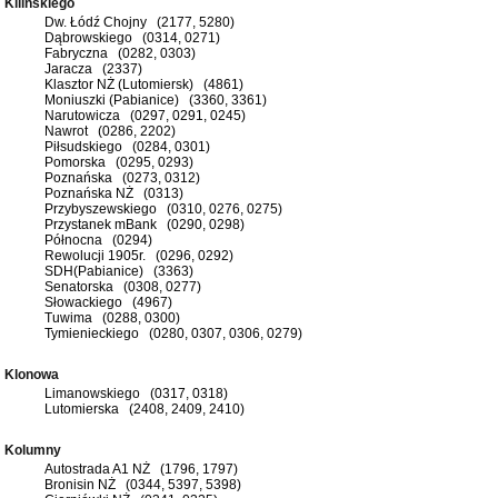
Kilińskiego
Dw. Łódź Chojny (2177, 5280)
Dąbrowskiego (0314, 0271)
Fabryczna (0282, 0303)
Jaracza (2337)
Klasztor NŻ (Lutomiersk) (4861)
Moniuszki (Pabianice) (3360, 3361)
Narutowicza (0297, 0291, 0245)
Nawrot (0286, 2202)
Piłsudskiego (0284, 0301)
Pomorska (0295, 0293)
Poznańska (0273, 0312)
Poznańska NŻ (0313)
Przybyszewskiego (0310, 0276, 0275)
Przystanek mBank (0290, 0298)
Północna (0294)
Rewolucji 1905r. (0296, 0292)
SDH(Pabianice) (3363)
Senatorska (0308, 0277)
Słowackiego (4967)
Tuwima (0288, 0300)
Tymienieckiego (0280, 0307, 0306, 0279)
Klonowa
Limanowskiego (0317, 0318)
Lutomierska (2408, 2409, 2410)
Kolumny
Autostrada A1 NŻ (1796, 1797)
Bronisin NŻ (0344, 5397, 5398)