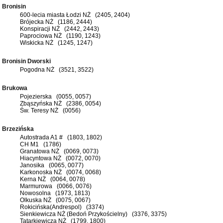
Bronisin
600-lecia miasta Łodzi NŻ (2405, 2404)
Brójecka NŻ (1186, 2444)
Konspiracji NŻ (2442, 2443)
Paprociowa NŻ (1190, 1243)
Wiskicka NŻ (1245, 1247)
Bronisin Dworski
Pogodna NŻ (3521, 3522)
Brukowa
Pojezierska (0055, 0057)
Zbąszyńska NŻ (2386, 0054)
Św. Teresy NŻ (0056)
Brzezińska
Autostrada A1 # (1803, 1802)
CH M1 (1786)
Granatowa NŻ (0069, 0073)
Hiacyntowa NŻ (0072, 0070)
Janosika (0065, 0077)
Karkonoska NŻ (0074, 0068)
Kerna NŻ (0064, 0078)
Marmurowa (0066, 0076)
Nowosolna (1973, 1813)
Olkuska NŻ (0075, 0067)
Rokicińska(Andrespol) (3374)
Sienkiewicza NŻ (Bedoń Przykościelny) (3376, 3375)
Tatarkiewicza NŻ (1799, 1800)