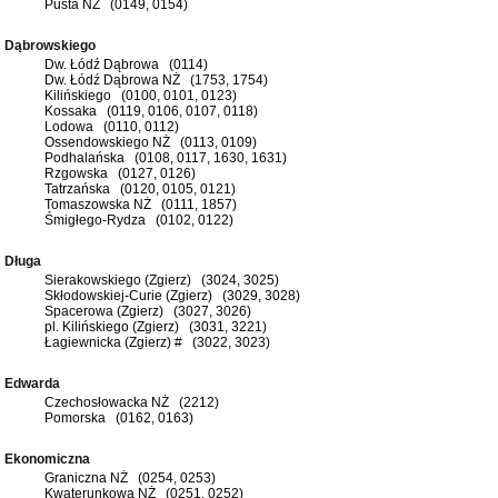
Pusta NŻ (0149, 0154)
Dąbrowskiego
Dw. Łódź Dąbrowa (0114)
Dw. Łódź Dąbrowa NŻ (1753, 1754)
Kilińskiego (0100, 0101, 0123)
Kossaka (0119, 0106, 0107, 0118)
Lodowa (0110, 0112)
Ossendowskiego NŻ (0113, 0109)
Podhalańska (0108, 0117, 1630, 1631)
Rzgowska (0127, 0126)
Tatrzańska (0120, 0105, 0121)
Tomaszowska NŻ (0111, 1857)
Śmigłego-Rydza (0102, 0122)
Długa
Sierakowskiego (Zgierz) (3024, 3025)
Skłodowskiej-Curie (Zgierz) (3029, 3028)
Spacerowa (Zgierz) (3027, 3026)
pl. Kilińskiego (Zgierz) (3031, 3221)
Łagiewnicka (Zgierz) # (3022, 3023)
Edwarda
Czechosłowacka NŻ (2212)
Pomorska (0162, 0163)
Ekonomiczna
Graniczna NŻ (0254, 0253)
Kwaterunkowa NŻ (0251, 0252)