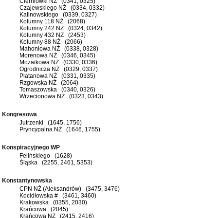
Cierniówki NŻ (0341, 0325)
Czajewskiego NŻ (0334, 0332)
Kalinowskiego (0339, 0327)
Kolumny 118 NŻ (2068)
Kolumny 242 NŻ (0324, 0342)
Kolumny 432 NŻ (2453)
Kolumny 88 NŻ (2066)
Mahoniowa NŻ (0338, 0328)
Morenowa NŻ (0346, 0345)
Mozaikowa NŻ (0330, 0336)
Ogrodnicza NŻ (0329, 0337)
Platanowa NŻ (0331, 0335)
Rzgowska NŻ (2064)
Tomaszowska (0340, 0326)
Wrzecionowa NŻ (0323, 0343)
Kongresowa
Jutrzenki (1645, 1756)
Pryncypalna NŻ (1646, 1755)
Konspiracyjnego WP
Felińskiego (1628)
Śląska (2255, 2461, 5353)
Konstantynowska
CPN NŻ (Aleksandrów) (3475, 3476)
Kocidłowska # (3461, 3460)
Krakowska (0355, 2030)
Krańcowa (2045)
Krańcowa NŻ (2415, 2416)