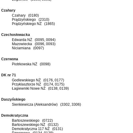
Czahary
Czahary (0180)
Prądzyńskiego (2310)
Prądzyńskiego NŻ (1865)
Czechosłowacka
Edwarda NŻ (0095, 0094)
Mazowiecka (0096, 0093)
Niciarniana (0097)
Czerwona
Piotrkowska NŻ (0098)
DK nr 71
Godlewskiego NŻ (0176, 0177)
Przyklasztorze NŻ (0174, 0175)
Łagiewniki Nowe NŻ (0138, 0139)
Daszyńskiego
Sienkiewicza (Aleksandrów) (3302, 3306)
Demokratyczna
Bartoszewskiego (0722)
Bartoszewskiego NŻ (0132)
Demokratyczna 117 NŻ (0131)
Dzwonowa (0134, 0129)