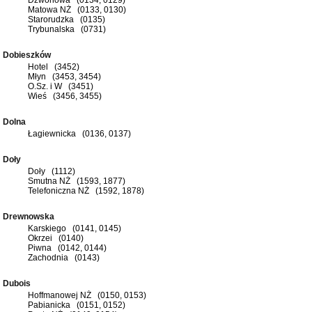
Matowa NŻ (0133, 0130)
Starorudzka (0135)
Trybunalska (0731)
Dobieszków
Hotel (3452)
Młyn (3453, 3454)
O.Sz. i W (3451)
Wieś (3456, 3455)
Dolna
Łagiewnicka (0136, 0137)
Doły
Doły (1112)
Smutna NŻ (1593, 1877)
Telefoniczna NŻ (1592, 1878)
Drewnowska
Karskiego (0141, 0145)
Okrzei (0140)
Piwna (0142, 0144)
Zachodnia (0143)
Dubois
Hoffmanowej NŻ (0150, 0153)
Pabianicka (0151, 0152)