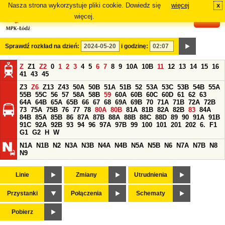
Nasza strona wykorzystuje pliki cookie. Dowiedz się
więcej
x
#
więcej.
Sprawdź rozkład na dzień:
i godzinę:
Z
Z1
Z2
0
1
2
3
4
5
6
7
8
9
10A
10B
11
12
13
14
15
16
41
43
45
Z3
Z6
Z13
Z43
50A
50B
51A
51B
52
53A
53C
53B
54B
55A
55B
55C
56
57
58A
58B
59
60A
60B
60C
60D
61
62
63
64A
64B
65A
65B
66
67
68
69A
69B
70
71A
71B
72A
72B
73
75A
75B
76
77
78
80A
80B
81A
81B
82A
82B
83
84A
84B
85A
85B
86
87A
87B
88A
88B
88C
88D
89
90
91A
91B
91C
92A
92B
93
94
96
97A
97B
99
100
101
201
202
6.
F1
G1
G2
H
W
N1A
N1B
N2
N3A
N3B
N4A
N4B
N5A
N5B
N6
N7A
N7B
N8
N9
Linie
Zmiany
Utrudnienia
Przystanki
Połączenia
Schematy
Pobierz