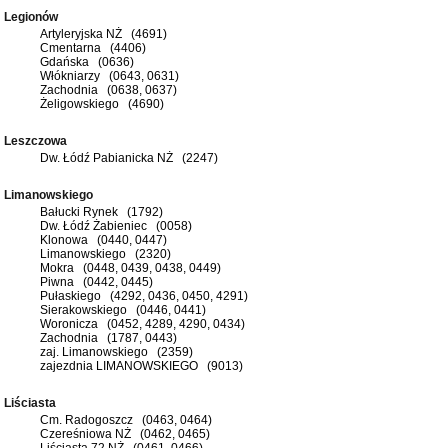
Legionów
Artyleryjska NŻ (4691)
Cmentarna (4406)
Gdańska (0636)
Włókniarzy (0643, 0631)
Zachodnia (0638, 0637)
Żeligowskiego (4690)
Leszczowa
Dw. Łódź Pabianicka NŻ (2247)
Limanowskiego
Bałucki Rynek (1792)
Dw. Łódź Żabieniec (0058)
Klonowa (0440, 0447)
Limanowskiego (2320)
Mokra (0448, 0439, 0438, 0449)
Piwna (0442, 0445)
Pułaskiego (4292, 0436, 0450, 4291)
Sierakowskiego (0446, 0441)
Woronicza (0452, 4289, 4290, 0434)
Zachodnia (1787, 0443)
zaj. Limanowskiego (2359)
zajezdnia LIMANOWSKIEGO (9013)
Liściasta
Cm. Radogoszcz (0463, 0464)
Czereśniowa NŻ (0462, 0465)
Liściasta 72 NŻ (0461, 0466)