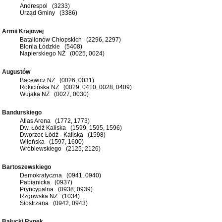
Andrespol (3233)
Urząd Gminy (3386)
Armii Krajowej
Batalionów Chłopskich (2296, 2297)
Błonia Łódzkie (5408)
Napierskiego NŻ (0025, 0024)
Augustów
Bacewicz NŻ (0026, 0031)
Rokicińska NŻ (0029, 0410, 0028, 0409)
Wujaka NŻ (0027, 0030)
Bandurskiego
Atlas Arena (1772, 1773)
Dw. Łódź Kaliska (1599, 1595, 1596)
Dworzec Łódź - Kaliska (1598)
Wileńska (1597, 1600)
Wróblewskiego (2125, 2126)
Bartoszewskiego
Demokratyczna (0941, 0940)
Pabianicka (0937)
Pryncypalna (0938, 0939)
Rzgowska NŻ (1034)
Siostrzana (0942, 0943)
Bałucki Rynek