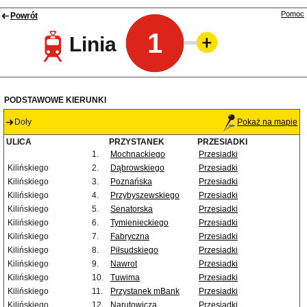
Pomoc
Powrót
1
Linia
PODSTAWOWE KIERUNKI
Doły
Pokaż na mapie
ULICA
PRZYSTANEK
PRZESIADKI
1.
Mochnackiego
Przesiadki
Kilińskiego
2.
Dąbrowskiego
Przesiadki
Kilińskiego
3.
Poznańska
Przesiadki
Kilińskiego
4.
Przybyszewskiego
Przesiadki
Kilińskiego
5.
Senatorska
Przesiadki
Kilińskiego
6.
Tymienieckiego
Przesiadki
Kilińskiego
7.
Fabryczna
Przesiadki
Kilińskiego
8.
Piłsudskiego
Przesiadki
Kilińskiego
9.
Nawrot
Przesiadki
Kilińskiego
10.
Tuwima
Przesiadki
Kilińskiego
11.
Przystanek mBank
Przesiadki
Kilińskiego
12.
Narutowicza
Przesiadki