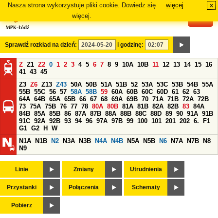
Nasza strona wykorzystuje pliki cookie. Dowiedz się
więcej
x
#
więcej.
Sprawdź rozkład na dzień:
i godzinę:
Z
Z1
Z2
0
1
2
3
4
5
6
7
8
9
10A
10B
11
12
13
14
15
16
41
43
45
Z3
Z6
Z13
Z43
50A
50B
51A
51B
52
53A
53C
53B
54B
55A
55B
55C
56
57
58A
58B
59
60A
60B
60C
60D
61
62
63
64A
64B
65A
65B
66
67
68
69A
69B
70
71A
71B
72A
72B
73
75A
75B
76
77
78
80A
80B
81A
81B
82A
82B
83
84A
84B
85A
85B
86
87A
87B
88A
88B
88C
88D
89
90
91A
91B
91C
92A
92B
93
94
96
97A
97B
99
100
101
201
202
6.
F1
G1
G2
H
W
N1A
N1B
N2
N3A
N3B
N4A
N4B
N5A
N5B
N6
N7A
N7B
N8
N9
Linie
Zmiany
Utrudnienia
Przystanki
Połączenia
Schematy
Pobierz