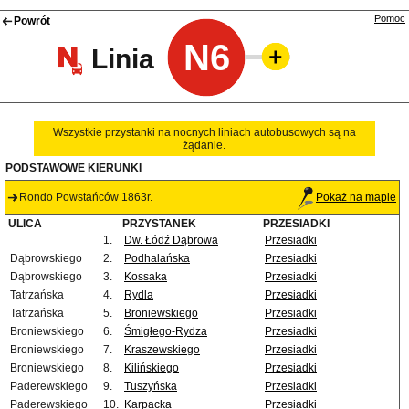
Pomoc
Powrót
N6
Linia
Wszystkie przystanki na nocnych liniach autobusowych są na
żądanie.
PODSTAWOWE KIERUNKI
Rondo Powstańców 1863r.
Pokaż na mapie
ULICA
PRZYSTANEK
PRZESIADKI
1.
Dw. Łódź Dąbrowa
Przesiadki
Dąbrowskiego
2.
Podhalańska
Przesiadki
Dąbrowskiego
3.
Kossaka
Przesiadki
Tatrzańska
4.
Rydla
Przesiadki
Tatrzańska
5.
Broniewskiego
Przesiadki
Broniewskiego
6.
Śmigłego-Rydza
Przesiadki
Broniewskiego
7.
Kraszewskiego
Przesiadki
Broniewskiego
8.
Kilińskiego
Przesiadki
Paderewskiego
9.
Tuszyńska
Przesiadki
Paderewskiego
10.
Karpacka
Przesiadki