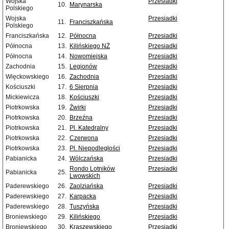
Wojska
Przesiadki
10.
Marynarska
Polskiego
Wojska
Przesiadki
11.
Franciszkańska
Polskiego
Franciszkańska
12.
Północna
Przesiadki
Północna
13.
Kilińskiego NŻ
Przesiadki
Północna
14.
Nowomiejska
Przesiadki
Zachodnia
15.
Legionów
Przesiadki
Więckowskiego
16.
Zachodnia
Przesiadki
Kościuszki
17.
6 Sierpnia
Przesiadki
Mickiewicza
18.
Kościuszki
Przesiadki
Piotrkowska
19.
Żwirki
Przesiadki
Piotrkowska
20.
Brzeźna
Przesiadki
Piotrkowska
21.
Pl. Katedralny
Przesiadki
Piotrkowska
22.
Czerwona
Przesiadki
Piotrkowska
23.
Pl. Niepodległości
Przesiadki
Pabianicka
24.
Wólczańska
Przesiadki
Rondo Lotników
Przesiadki
Pabianicka
25.
Lwowskich
Paderewskiego
26.
Zaolziańska
Przesiadki
Paderewskiego
27.
Karpacka
Przesiadki
Paderewskiego
28.
Tuszyńska
Przesiadki
Broniewskiego
29.
Kilińskiego
Przesiadki
Broniewskiego
30.
Kraszewskiego
Przesiadki