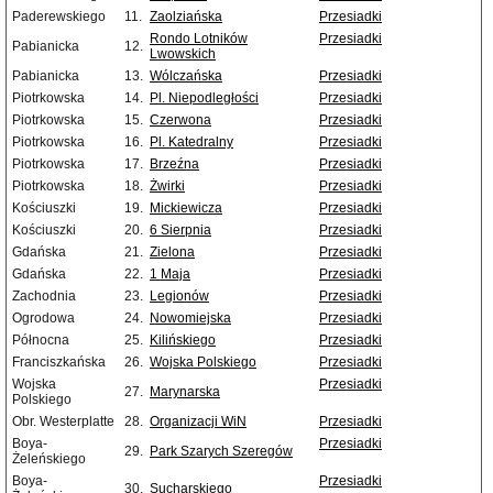
Paderewskiego
11.
Zaolziańska
Przesiadki
Rondo Lotników
Przesiadki
Pabianicka
12.
Lwowskich
Pabianicka
13.
Wólczańska
Przesiadki
Piotrkowska
14.
Pl. Niepodległości
Przesiadki
Piotrkowska
15.
Czerwona
Przesiadki
Piotrkowska
16.
Pl. Katedralny
Przesiadki
Piotrkowska
17.
Brzeźna
Przesiadki
Piotrkowska
18.
Żwirki
Przesiadki
Kościuszki
19.
Mickiewicza
Przesiadki
Kościuszki
20.
6 Sierpnia
Przesiadki
Gdańska
21.
Zielona
Przesiadki
Gdańska
22.
1 Maja
Przesiadki
Zachodnia
23.
Legionów
Przesiadki
Ogrodowa
24.
Nowomiejska
Przesiadki
Północna
25.
Kilińskiego
Przesiadki
Franciszkańska
26.
Wojska Polskiego
Przesiadki
Wojska
Przesiadki
27.
Marynarska
Polskiego
Obr. Westerplatte
28.
Organizacji WiN
Przesiadki
Boya-
Przesiadki
29.
Park Szarych Szeregów
Żeleńskiego
Boya-
Przesiadki
30.
Sucharskiego