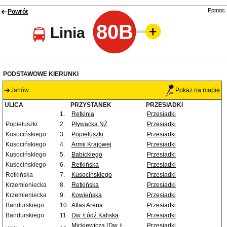
Pomoc
Powrót
80B
Linia
PODSTAWOWE KIERUNKI
Janów
Pokaż na mapie
ULICA
PRZYSTANEK
PRZESIADKI
1.
Retkinia
Przesiadki
Popiełuszki
2.
Pływacka NŻ
Przesiadki
Kusocińskiego
3.
Popiełuszki
Przesiadki
Kusocińskiego
4.
Armii Krajowej
Przesiadki
Kusocińskiego
5.
Babickiego
Przesiadki
Kusocińskiego
6.
Retkińska
Przesiadki
Retkińska
7.
Kusocińskiego
Przesiadki
Krzemieniecka
8.
Retkińska
Przesiadki
Krzemieniecka
9.
Kowieńska
Przesiadki
Bandurskiego
10.
Atlas Arena
Przesiadki
Bandurskiego
11.
Dw. Łódź Kaliska
Przesiadki
Mickiewicza (Dw. Ł.
Przesiadki