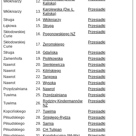
Włókniarzy
12.
Kaliska)
Karolewska (Dw. Ł.
Przesiadki
Włókniarzy
13.
Kaliska)
Struga
14.
Włókniarzy
Przesiadki
Łąkowa
15.
Struga
Przesiadki
Skłodowskiej
Przesiadki
16.
Pogonowskiego NŻ
Curie
Skłodowskiej
Przesiadki
17.
Żeromskiego
Curie
Struga
18.
Gdańska
Przesiadki
Zamenhofa
19.
Piotrkowska
Przesiadki
Nawrot
20.
Sienkiewicza
Przesiadki
Nawrot
21.
Kilińskiego
Przesiadki
Nawrot
22.
Targowa
Przesiadki
Nawrot
23.
Wysoka
Przesiadki
Przędzalniana
24.
Nawrot
Przesiadki
Tuwima
25.
Przędzalniana
Przesiadki
Rodziny Kindermannów
Przesiadki
Tuwima
26.
NŻ
Kopcińskiego
27.
Tuwima
Przesiadki
Piłsudskiego
28.
Śmigłego-Rydza
Przesiadki
Piłsudskiego
29.
Sarnia
Przesiadki
Piłsudskiego
30.
CH Tulipan
Przesiadki
Piłsudskiego
31.
Konstytucyjna (Wi-Ma)
Przesiadki