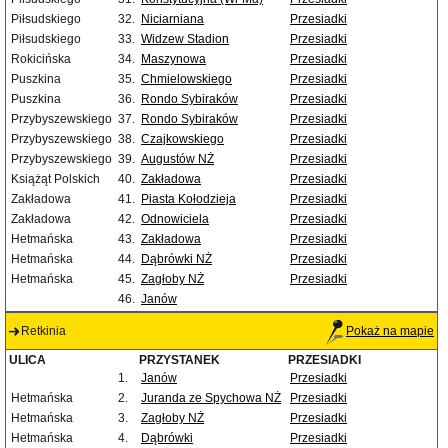
Piłsudskiego
32.
Niciarniana
Przesiadki
Piłsudskiego
33.
Widzew Stadion
Przesiadki
Rokicińska
34.
Maszynowa
Przesiadki
Puszkina
35.
Chmielowskiego
Przesiadki
Puszkina
36.
Rondo Sybiraków
Przesiadki
Przybyszewskiego
37.
Rondo Sybiraków
Przesiadki
Przybyszewskiego
38.
Czajkowskiego
Przesiadki
Przybyszewskiego
39.
Augustów NŻ
Przesiadki
Książąt Polskich
40.
Zakładowa
Przesiadki
Zakładowa
41.
Piasta Kołodzieja
Przesiadki
Zakładowa
42.
Odnowiciela
Przesiadki
Hetmańska
43.
Zakładowa
Przesiadki
Hetmańska
44.
Dąbrówki NŻ
Przesiadki
Hetmańska
45.
Zagłoby NŻ
Przesiadki
46.
Janów
Retkinia
Pokaż na mapie
ULICA
PRZYSTANEK
PRZESIADKI
1.
Janów
Przesiadki
Hetmańska
2.
Juranda ze Spychowa NŻ
Przesiadki
Hetmańska
3.
Zagłoby NŻ
Przesiadki
Hetmańska
4.
Dąbrówki
Przesiadki