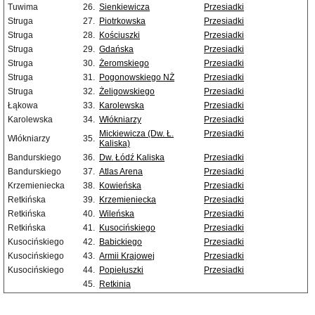
Tuwima
26.
Sienkiewicza
Przesiadki
Struga
27.
Piotrkowska
Przesiadki
Struga
28.
Kościuszki
Przesiadki
Struga
29.
Gdańska
Przesiadki
Struga
30.
Żeromskiego
Przesiadki
Struga
31.
Pogonowskiego NŻ
Przesiadki
Struga
32.
Żeligowskiego
Przesiadki
Łąkowa
33.
Karolewska
Przesiadki
Karolewska
34.
Włókniarzy
Przesiadki
Mickiewicza (Dw. Ł.
Przesiadki
Włókniarzy
35.
Kaliska)
Bandurskiego
36.
Dw. Łódź Kaliska
Przesiadki
Bandurskiego
37.
Atlas Arena
Przesiadki
Krzemieniecka
38.
Kowieńska
Przesiadki
Retkińska
39.
Krzemieniecka
Przesiadki
Retkińska
40.
Wileńska
Przesiadki
Retkińska
41.
Kusocińskiego
Przesiadki
Kusocińskiego
42.
Babickiego
Przesiadki
Kusocińskiego
43.
Armii Krajowej
Przesiadki
Kusocińskiego
44.
Popiełuszki
Przesiadki
45.
Retkinia