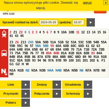
Nasza strona wykorzystuje pliki cookie. Dowiedz się
więcej
x
#
więcej.
Sprawdź rozkład na dzień:
i godzinę:
Z
Z1
Z2
0
1
2
3
4
5
6
7
8
9
10A
10B
11
12
13
14
15
16
41
43
45
Z3
Z6
Z13
Z43
50A
50B
51A
51B
52
53A
53C
53B
54B
55A
55B
55C
56
57
58A
58B
59
60A
60B
60C
60D
61
62
63
64A
64B
65A
65B
66
67
68
69A
69B
70
71A
71B
72A
72B
73
75A
75B
76
77
78
80A
80B
81A
81B
82A
82B
83
84A
84B
85A
85B
86
87A
87B
88A
88B
88C
88D
89
90
91A
91B
91C
92A
92B
93
94
96
97A
97B
99
100
101
201
202
6.
F1
G1
G2
H
W
N1A
N1B
N2
N3A
N3B
N4A
N4B
N5A
N5B
N6
N7A
N7B
N8
N9
Linie
Zmiany
Utrudnienia
Przystanki
Połączenia
Schematy
Pobierz