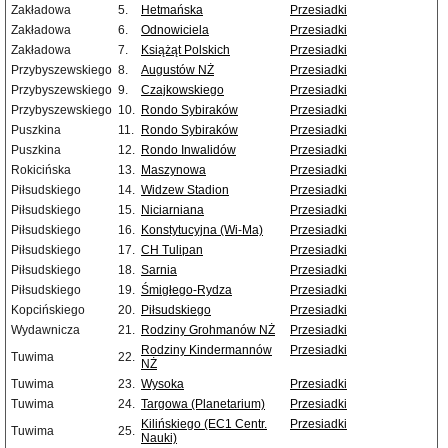
Zakładowa
5.
Hetmańska
Przesiadki
Zakładowa
6.
Odnowiciela
Przesiadki
Zakładowa
7.
Książąt Polskich
Przesiadki
Przybyszewskiego
8.
Augustów NŻ
Przesiadki
Przybyszewskiego
9.
Czajkowskiego
Przesiadki
Przybyszewskiego
10.
Rondo Sybiraków
Przesiadki
Puszkina
11.
Rondo Sybiraków
Przesiadki
Puszkina
12.
Rondo Inwalidów
Przesiadki
Rokicińska
13.
Maszynowa
Przesiadki
Piłsudskiego
14.
Widzew Stadion
Przesiadki
Piłsudskiego
15.
Niciarniana
Przesiadki
Piłsudskiego
16.
Konstytucyjna (Wi-Ma)
Przesiadki
Piłsudskiego
17.
CH Tulipan
Przesiadki
Piłsudskiego
18.
Sarnia
Przesiadki
Piłsudskiego
19.
Śmigłego-Rydza
Przesiadki
Kopcińskiego
20.
Piłsudskiego
Przesiadki
Wydawnicza
21.
Rodziny Grohmanów NŻ
Przesiadki
Rodziny Kindermannów
Przesiadki
Tuwima
22.
NŻ
Tuwima
23.
Wysoka
Przesiadki
Tuwima
24.
Targowa (Planetarium)
Przesiadki
Kilińskiego (EC1 Centr.
Przesiadki
Tuwima
25.
Nauki)