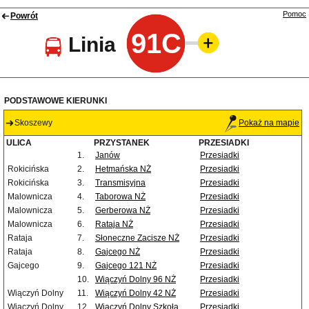
Pomoc
Powrót
91C
Linia
PODSTAWOWE KIERUNKI
Skoszewy
Pokaż na mapie
ULICA
PRZYSTANEK
PRZESIADKI
1.
Janów
Przesiadki
Rokicińska
2.
Hetmańska NŻ
Przesiadki
Rokicińska
3.
Transmisyjna
Przesiadki
Malownicza
4.
Taborowa NŻ
Przesiadki
Malownicza
5.
Gerberowa NŻ
Przesiadki
Malownicza
6.
Rataja NŻ
Przesiadki
Rataja
7.
Słoneczne Zacisze NŻ
Przesiadki
Rataja
8.
Gajcego NŻ
Przesiadki
Gajcego
9.
Gajcego 121 NŻ
Przesiadki
10.
Wiączyń Dolny 96 NŻ
Przesiadki
Wiączyń Dolny
11.
Wiączyń Dolny 42 NŻ
Przesiadki
Wiączyń Dolny
12.
Wiączyń Dolny Szkoła
Przesiadki