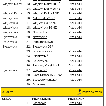
Wiączyń Dolny
13.
Wiączyń Dolny 18 NŻ
Przesiadki
14.
Wiączyń Dolny 16 NŻ
Przesiadki
Wiączyń Dolny
15.
Wiączyń Dolny 4 NŻ
Przesiadki
Wiączyńska
16.
Autostrada A1 NŻ
Przesiadki
Wiączyńska
17.
Wiączyńska 32 NŻ
Przesiadki
Wiączyńska
18.
Wiączyńska 16 NŻ
Przesiadki
Wiączyńska
19.
Nowosolna
Przesiadki
Byszewska
20.
Nowosolna
Przesiadki
Byszewska
21.
Pomarańczowa
Byszewska
22.
Byszewska 26 #
23.
Janów wieś NŻ
Przesiadki
24.
Plichtów NŻ
Przesiadki
25.
Byszewy NŻ
Przesiadki
26.
Byszewy Majątek NŻ
Przesiadki
Byszewska
27.
Boginia NŻ
Przesiadki
28.
Stare Skoszewy 23 NŻ
Przesiadki
29.
Skoszewy (szkoła)
Przesiadki
30.
Skoszewy
Janów
Pokaż na mapie
ULICA
PRZYSTANEK
PRZESIADKI
1.
Skoszewy
Przesiadki