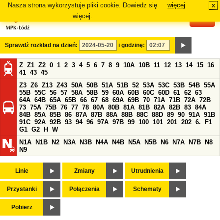
Nasza strona wykorzystuje pliki cookie. Dowiedz się
więcej
x
#
więcej.
Sprawdź rozkład na dzień:
i godzinę:
Z
Z1
Z2
0
1
2
3
4
5
6
7
8
9
10A
10B
11
12
13
14
15
16
41
43
45
Z3
Z6
Z13
Z43
50A
50B
51A
51B
52
53A
53C
53B
54B
55A
55B
55C
56
57
58A
58B
59
60A
60B
60C
60D
61
62
63
64A
64B
65A
65B
66
67
68
69A
69B
70
71A
71B
72A
72B
73
75A
75B
76
77
78
80A
80B
81A
81B
82A
82B
83
84A
84B
85A
85B
86
87A
87B
88A
88B
88C
88D
89
90
91A
91B
91C
92A
92B
93
94
96
97A
97B
99
100
101
201
202
6.
F1
G1
G2
H
W
N1A
N1B
N2
N3A
N3B
N4A
N4B
N5A
N5B
N6
N7A
N7B
N8
N9
Linie
Zmiany
Utrudnienia
Przystanki
Połączenia
Schematy
Pobierz