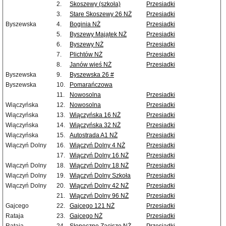
2.
Skoszewy (szkoła)
Przesiadki
3.
Stare Skoszewy 26 NŻ
Przesiadki
Byszewska
4.
Boginia NŻ
Przesiadki
5.
Byszewy Majątek NŻ
Przesiadki
6.
Byszewy NŻ
Przesiadki
7.
Plichtów NŻ
Przesiadki
8.
Janów wieś NŻ
Przesiadki
Byszewska
9.
Byszewska 26 #
Byszewska
10.
Pomarańczowa
11.
Nowosolna
Przesiadki
Wiączyńska
12.
Nowosolna
Przesiadki
Wiączyńska
13.
Wiączyńska 16 NŻ
Przesiadki
Wiączyńska
14.
Wiączyńska 32 NŻ
Przesiadki
Wiączyńska
15.
Autostrada A1 NŻ
Przesiadki
Wiączyń Dolny
16.
Wiączyń Dolny 4 NŻ
Przesiadki
17.
Wiączyń Dolny 16 NŻ
Przesiadki
Wiączyń Dolny
18.
Wiączyń Dolny 18 NŻ
Przesiadki
Wiączyń Dolny
19.
Wiączyń Dolny Szkoła
Przesiadki
Wiączyń Dolny
20.
Wiączyń Dolny 42 NŻ
Przesiadki
21.
Wiączyń Dolny 96 NŻ
Przesiadki
Gajcego
22.
Gajcego 121 NŻ
Przesiadki
Rataja
23.
Gajcego NŻ
Przesiadki