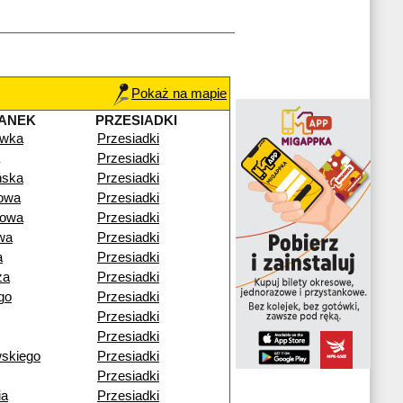
Pokaż na mapie
ANEK
PRZESIADKI
ówka
Przesiadki
Przesiadki
ńska
Przesiadki
owa
Przesiadki
cowa
Przesiadki
wa
Przesiadki
a
Przesiadki
za
Przesiadki
go
Przesiadki
Przesiadki
Przesiadki
wskiego
Przesiadki
Przesiadki
ia
Przesiadki