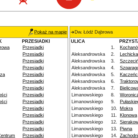
Pokaż na mapie
Dw. Łódź Dąbrowa
K
PRZESIADKI
ULICA
PRZYST
rowa
Przesiadki
1.
Kochan
Przesiadki
Aleksandrowska
2.
Lechicka
Przesiadki
Aleksandrowska
3.
Szczeci
Przesiadki
Aleksandrowska
4.
Szparag
dza
Przesiadki
Aleksandrowska
5.
Kaczeń
Przesiadki
Aleksandrowska
6.
Traktoro
Przesiadki
Aleksandrowska
7.
Bielicow
ości
Przesiadki
Limanowskiego
8.
Woronic
ości
Przesiadki
Limanowskiego
9.
Pułaskie
Przesiadki
Limanowskiego
10.
Mokra
Przesiadki
Limanowskiego
11.
Klonowa
Przesiadki
Limanowskiego
12.
Sierako
Przesiadki
Limanowskiego
13.
Piwna
Centrum
Przesiadki
Limanowskiego
14.
Zachodn