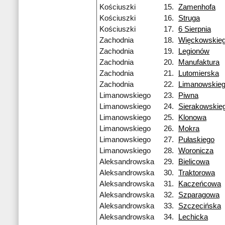
Kościuszki
15.
Zamenhofa
Kościuszki
16.
Struga
Kościuszki
17.
6 Sierpnia
Zachodnia
18.
Więckowskie
Zachodnia
19.
Legionów
Zachodnia
20.
Manufaktura
Zachodnia
21.
Lutomierska
Zachodnia
22.
Limanowskie
Limanowskiego
23.
Piwna
Limanowskiego
24.
Sierakowskie
Limanowskiego
25.
Klonowa
Limanowskiego
26.
Mokra
Limanowskiego
27.
Pułaskiego
Limanowskiego
28.
Woronicza
Aleksandrowska
29.
Bielicowa
Aleksandrowska
30.
Traktorowa
Aleksandrowska
31.
Kaczeńcowa
Aleksandrowska
32.
Szparagowa
Aleksandrowska
33.
Szczecińska
Aleksandrowska
34.
Lechicka