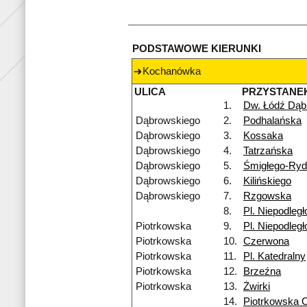
PODSTAWOWE KIERUNKI
Kochanówka
ULICA
PRZYSTANE
1.
Dw. Łódź Dąb
Dąbrowskiego
2.
Podhalańska
Dąbrowskiego
3.
Kossaka
Dąbrowskiego
4.
Tatrzańska
Dąbrowskiego
5.
Śmigłego-Ry
Dąbrowskiego
6.
Kilińskiego
Dąbrowskiego
7.
Rzgowska
8.
Pl. Niepodległ
Piotrkowska
9.
Pl. Niepodległ
Piotrkowska
10.
Czerwona
Piotrkowska
11.
Pl. Katedralny
Piotrkowska
12.
Brzeźna
Piotrkowska
13.
Żwirki
14.
Piotrkowska 