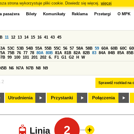
sza strona wykorzystuje pliki cookie. Dowiedz się więcej.
więcej
a pasażera
Bilety
Komunikaty
Reklama
Przetargi
O MPK
0B
11
12
13
14
15
16
41
43
45
53A
53C
53B
54B
55A
55B
55C
56
57
58A
58B
59
60A
60B
60C
60
75A
75B
76
77
78
80A
80B
81A
81B
82A
82B
83
84A
84B
85A
85B
97B
99
100
101
201
202
6.
F1
G1
G2
H
W
N5B
N6
N7A
N7B
N8
N9
a 2
Sprawdź rozkład na d
Utrudnienia
Przystanki
Połączenia
2
Linia