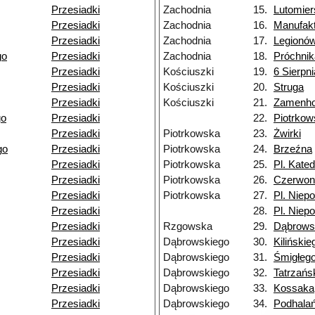
Przesiadki
Zachodnia
15.
Lutomier
Przesiadki
Zachodnia
16.
Manufak
Przesiadki
Zachodnia
17.
Legionó
go
Przesiadki
Zachodnia
18.
Próchnik
Przesiadki
Kościuszki
19.
6 Sierpni
Przesiadki
Kościuszki
20.
Struga
Przesiadki
Kościuszki
21.
Zamenho
go
Przesiadki
22.
Piotrko
Przesiadki
Piotrkowska
23.
Żwirki
go
Przesiadki
Piotrkowska
24.
Brzeźna
Przesiadki
Piotrkowska
25.
Pl. Kated
Przesiadki
Piotrkowska
26.
Czerwon
Przesiadki
Piotrkowska
27.
Pl. Niepo
Przesiadki
28.
Pl. Niepo
Przesiadki
Rzgowska
29.
Dąbrows
Przesiadki
Dąbrowskiego
30.
Kilińskie
Przesiadki
Dąbrowskiego
31.
Śmigłeg
Przesiadki
Dąbrowskiego
32.
Tatrzańs
Przesiadki
Dąbrowskiego
33.
Kossaka
Przesiadki
Dąbrowskiego
34.
Podhala