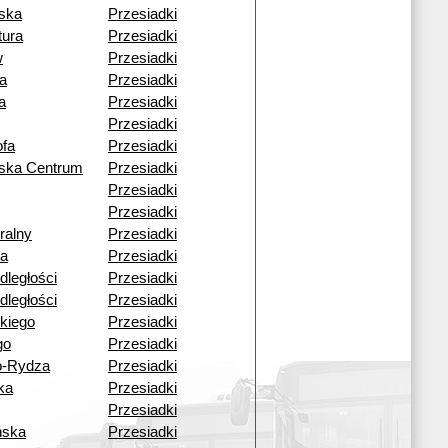
ska
Przesiadki
tura
Przesiadki
w
Przesiadki
a
Przesiadki
a
Przesiadki
Przesiadki
fa
Przesiadki
wska Centrum
Przesiadki
Przesiadki
Przesiadki
ralny
Przesiadki
a
Przesiadki
dległości
Przesiadki
dległości
Przesiadki
kiego
Przesiadki
go
Przesiadki
o-Rydza
Przesiadki
ka
Przesiadki
Przesiadki
ńska
Przesiadki