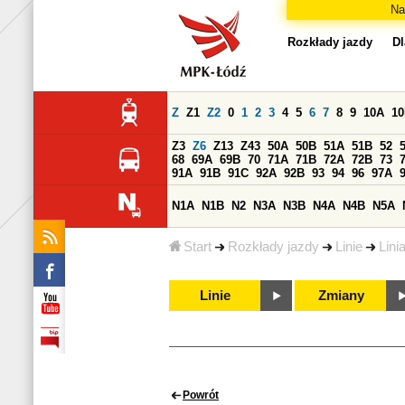
Na
Rozkłady jazdy
Dl
Z
Z1
Z2
0
1
2
3
4
5
6
7
8
9
10A
1
Z3
Z6
Z13
Z43
50A
50B
51A
51B
52
68
69A
69B
70
71A
71B
72A
72B
73
91A
91B
91C
92A
92B
93
94
96
97A
N1A
N1B
N2
N3A
N3B
N4A
N4B
N5A
Start
Rozkłady jazdy
Linie
Lini
Linie
Zmiany
Powrót