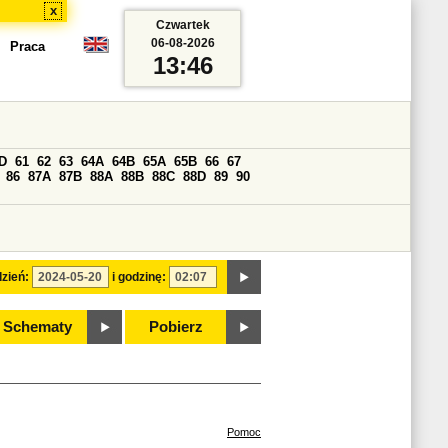
x
Czwartek
06-08-2026
Praca
13:46
D
61
62
63
64A
64B
65A
65B
66
67
86
87A
87B
88A
88B
88C
88D
89
90
zień:
i godzinę:
Schematy
Pobierz
Pomoc