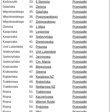
Kościuszki
33.
6 Sierpnia
Przesiadki
Gdańska
34.
Zielona
Przesiadki
Więckowskiego
35.
Gdańska
Przesiadki
Więckowskiego
36.
Pogonowskiego
Przesiadki
Więckowskiego
37.
Żeligowskiego
Przesiadki
Zielona
38.
1 Maja
Przesiadki
Kasprzaka
39.
Legionów
Przesiadki
Kasprzaka
40.
Srebrzyńska
Przesiadki
Kasprzaka
41.
Drewnowska
Przesiadki
Unii Lubelskiej
42.
Praussa
Przesiadki
Srebrzyńska
43.
Unii Lubelskiej
Przesiadki
Srebrzyńska
44.
Jarzynowa
Przesiadki
Srebrzyńska
45.
Cm. Mania
Przesiadki
Krakowska
46.
Biegunowa
Przesiadki
Krakowska
47.
Siewna
Przesiadki
Rąbieńska
48.
Kwiatowa NŻ
Przesiadki
Traktorowa
49.
Rąbieńska
Przesiadki
Traktorowa
50.
Nektarowa NŻ
Przesiadki
Rojna
51.
Traktorowa
Przesiadki
Rojna
52.
Kaczeńcowa
Przesiadki
Rojna
53.
Wiernej Rzeki
Przesiadki
Rojna
54.
Rydzowa
Przesiadki
Rojna
55.
Wici
Przesiadki