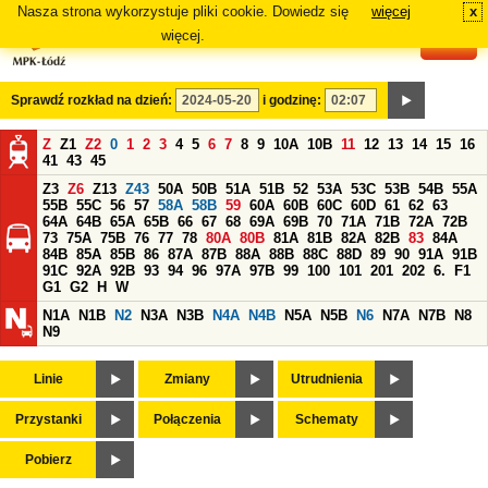
Nasza strona wykorzystuje pliki cookie. Dowiedz się
więcej
x
#
więcej.
Sprawdź rozkład na dzień:
i godzinę:
Z
Z1
Z2
0
1
2
3
4
5
6
7
8
9
10A
10B
11
12
13
14
15
16
41
43
45
Z3
Z6
Z13
Z43
50A
50B
51A
51B
52
53A
53C
53B
54B
55A
55B
55C
56
57
58A
58B
59
60A
60B
60C
60D
61
62
63
64A
64B
65A
65B
66
67
68
69A
69B
70
71A
71B
72A
72B
73
75A
75B
76
77
78
80A
80B
81A
81B
82A
82B
83
84A
84B
85A
85B
86
87A
87B
88A
88B
88C
88D
89
90
91A
91B
91C
92A
92B
93
94
96
97A
97B
99
100
101
201
202
6.
F1
G1
G2
H
W
N1A
N1B
N2
N3A
N3B
N4A
N4B
N5A
N5B
N6
N7A
N7B
N8
N9
Linie
Zmiany
Utrudnienia
Przystanki
Połączenia
Schematy
Pobierz