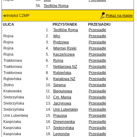
56.
Teofilów Rojna
Instytut CZMP
Pokaż na mapie
ULICA
PRZYSTANEK
PRZESIADKI
1.
Teofilów Rojna
Przesiadki
Rojna
2.
Wici
Przesiadki
Rojna
3.
Rydzowa
Przesiadki
Rojna
4.
Wiernej Rzeki
Przesiadki
Rojna
5.
Kaczeńcowa
Przesiadki
Traktorowa
6.
Rojna
Przesiadki
Traktorowa
7.
Nektarowa NŻ
Przesiadki
Traktorowa
8.
Rąbieńska
Przesiadki
Rąbieńska
9.
Kwiatowa NŻ
Przesiadki
Złotno
10.
Siewna
Przesiadki
Krakowska
11.
Biegunowa
Przesiadki
Srebrzyńska
12.
Cm. Mania
Przesiadki
Srebrzyńska
13.
Jarzynowa
Przesiadki
Srebrzyńska
14.
Unii Lubelskiej
Przesiadki
Unii Lubelskiej
15.
Praussa
Przesiadki
Kasprzaka
16.
Drewnowska
Przesiadki
Kasprzaka
17.
Srebrzyńska
Przesiadki
Kasprzaka
18.
Legionów
Przesiadki