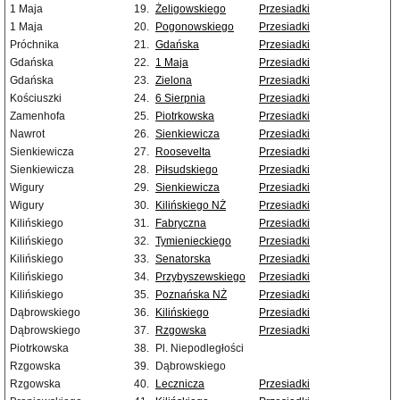
1 Maja
19.
Żeligowskiego
Przesiadki
1 Maja
20.
Pogonowskiego
Przesiadki
Próchnika
21.
Gdańska
Przesiadki
Gdańska
22.
1 Maja
Przesiadki
Gdańska
23.
Zielona
Przesiadki
Kościuszki
24.
6 Sierpnia
Przesiadki
Zamenhofa
25.
Piotrkowska
Przesiadki
Nawrot
26.
Sienkiewicza
Przesiadki
Sienkiewicza
27.
Roosevelta
Przesiadki
Sienkiewicza
28.
Piłsudskiego
Przesiadki
Wigury
29.
Sienkiewicza
Przesiadki
Wigury
30.
Kilińskiego NŻ
Przesiadki
Kilińskiego
31.
Fabryczna
Przesiadki
Kilińskiego
32.
Tymienieckiego
Przesiadki
Kilińskiego
33.
Senatorska
Przesiadki
Kilińskiego
34.
Przybyszewskiego
Przesiadki
Kilińskiego
35.
Poznańska NŻ
Przesiadki
Dąbrowskiego
36.
Kilińskiego
Przesiadki
Dąbrowskiego
37.
Rzgowska
Przesiadki
Piotrkowska
38.
Pl. Niepodległości
Rzgowska
39.
Dąbrowskiego
Rzgowska
40.
Lecznicza
Przesiadki