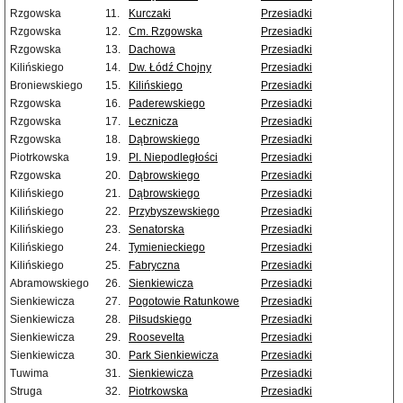
Rzgowska
11.
Kurczaki
Przesiadki
Rzgowska
12.
Cm. Rzgowska
Przesiadki
Rzgowska
13.
Dachowa
Przesiadki
Kilińskiego
14.
Dw. Łódź Chojny
Przesiadki
Broniewskiego
15.
Kilińskiego
Przesiadki
Rzgowska
16.
Paderewskiego
Przesiadki
Rzgowska
17.
Lecznicza
Przesiadki
Rzgowska
18.
Dąbrowskiego
Przesiadki
Piotrkowska
19.
Pl. Niepodległości
Przesiadki
Rzgowska
20.
Dąbrowskiego
Przesiadki
Kilińskiego
21.
Dąbrowskiego
Przesiadki
Kilińskiego
22.
Przybyszewskiego
Przesiadki
Kilińskiego
23.
Senatorska
Przesiadki
Kilińskiego
24.
Tymienieckiego
Przesiadki
Kilińskiego
25.
Fabryczna
Przesiadki
Abramowskiego
26.
Sienkiewicza
Przesiadki
Sienkiewicza
27.
Pogotowie Ratunkowe
Przesiadki
Sienkiewicza
28.
Piłsudskiego
Przesiadki
Sienkiewicza
29.
Roosevelta
Przesiadki
Sienkiewicza
30.
Park Sienkiewicza
Przesiadki
Tuwima
31.
Sienkiewicza
Przesiadki
Struga
32.
Piotrkowska
Przesiadki