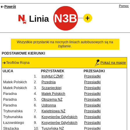
Pomoc
Powrót
N3B
Linia
Wszystkie przystanki na nocnych liniach autobusowych są na
żądanie.
PODSTAWOWE KIERUNKI
Teofilów Rojna
Pokaż na mapie
ULICA
PRZYSTANEK
PRZESIADKI
1.
Instytut CZMP
Przesiadki
Matek Polskich
2.
Przednia
Przesiadki
Matek Polskich
3.
Sczanieckiej
Przesiadki
Paradna
4.
Matek Polskich
Przesiadki
Paradna
5.
Obszerna NŻ
Przesiadki
Paradna
6.
Ustronna
Przesiadki
Trybunalska
7.
Kwietniowa NŻ
Przesiadki
Trybunalska
8.
Kosynierów Gdyńskich
Przesiadki
Łazowskiego
9.
Kosynierów Gdyńskich
Przesiadki
Strażacka
10.
Tuszyńska NŻ
Przesiadki