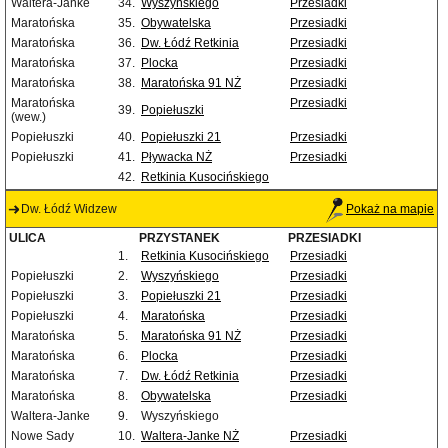
Waltera-Janke
34.
Wyszyńskiego
Przesiadki
Maratońska
35.
Obywatelska
Przesiadki
Maratońska
36.
Dw. Łódź Retkinia
Przesiadki
Maratońska
37.
Plocka
Przesiadki
Maratońska
38.
Maratońska 91 NŻ
Przesiadki
Maratońska
Przesiadki
39.
Popiełuszki
(wew.)
Popiełuszki
40.
Popiełuszki 21
Przesiadki
Popiełuszki
41.
Pływacka NŻ
Przesiadki
42.
Retkinia Kusocińskiego
Dw. Łódź Widzew
Pokaż na mapie
ULICA
PRZYSTANEK
PRZESIADKI
1.
Retkinia Kusocińskiego
Przesiadki
Popiełuszki
2.
Wyszyńskiego
Przesiadki
Popiełuszki
3.
Popiełuszki 21
Przesiadki
Popiełuszki
4.
Maratońska
Przesiadki
Maratońska
5.
Maratońska 91 NŻ
Przesiadki
Maratońska
6.
Plocka
Przesiadki
Maratońska
7.
Dw. Łódź Retkinia
Przesiadki
Maratońska
8.
Obywatelska
Przesiadki
Waltera-Janke
9.
Wyszyńskiego
Nowe Sady
10.
Waltera-Janke NŻ
Przesiadki