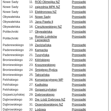
Nowe Sady
11.
ROD Olimpijka NŻ
Przesiadki
Nowe Sady
12.
zajezdnia MPK NŻ
Przesiadki
Nowe Sady
13.
Elektronowa NŻ
Przesiadki
Obywatelska
14.
Nowe Sady
Przesiadki
Obywatelska
15.
Jana Pawła II
Przesiadki
Obywatelska
16.
Cieszkowskiego NŻ
Przesiadki
Politechniki
17.
Obywatelska
Przesiadki
Rondo Lotników
Przesiadki
Politechniki
18.
Lwowskich
Paderewskiego
19.
Zaolziańska
Przesiadki
Paderewskiego
20.
Karpacka
Przesiadki
Paderewskiego
21.
Tuszyńska
Przesiadki
Broniewskiego
22.
Kilińskiego
Przesiadki
Broniewskiego
23.
Kraszewskiego
Przesiadki
Broniewskiego
24.
Śmigłego-Rydza
Przesiadki
Broniewskiego
25.
Tatrzańska
Przesiadki
Felińskiego
26.
Konspiracyjnego WP
Przesiadki
Felińskiego
27.
Kadłubka
Przesiadki
Felińskiego
28.
Gojawiczyńskiej
Przesiadki
Gojawiczyńskiej
29.
Dąbrowskiego
Przesiadki
Dąbrowskiego
30.
Dw. Łódź Dąbrowa NŻ
Przesiadki
Dąbrowskiego
31.
Ossendowskiego NŻ
Przesiadki
Dąbrowskiego
32.
Lodowa
Przesiadki