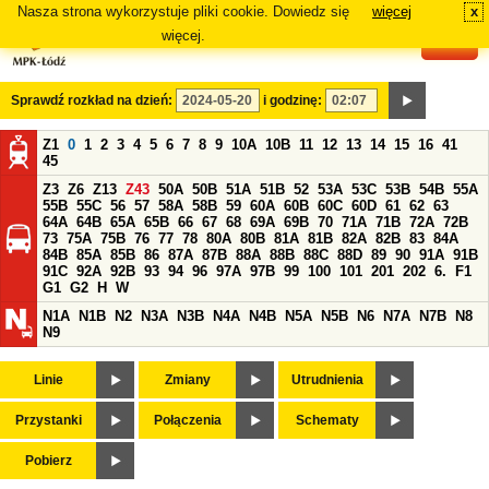
Nasza strona wykorzystuje pliki cookie. Dowiedz się
więcej
x
#
więcej.
Sprawdź rozkład na dzień:
i godzinę:
Z1
0
1
2
3
4
5
6
7
8
9
10A
10B
11
12
13
14
15
16
41
45
Z3
Z6
Z13
Z43
50A
50B
51A
51B
52
53A
53C
53B
54B
55A
55B
55C
56
57
58A
58B
59
60A
60B
60C
60D
61
62
63
64A
64B
65A
65B
66
67
68
69A
69B
70
71A
71B
72A
72B
73
75A
75B
76
77
78
80A
80B
81A
81B
82A
82B
83
84A
84B
85A
85B
86
87A
87B
88A
88B
88C
88D
89
90
91A
91B
91C
92A
92B
93
94
96
97A
97B
99
100
101
201
202
6.
F1
G1
G2
H
W
N1A
N1B
N2
N3A
N3B
N4A
N4B
N5A
N5B
N6
N7A
N7B
N8
N9
Linie
Zmiany
Utrudnienia
Przystanki
Połączenia
Schematy
Pobierz