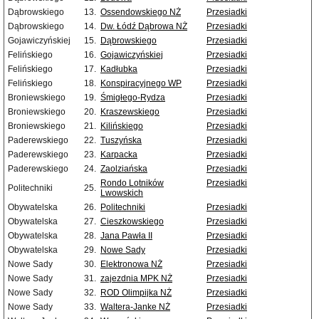
Dąbrowskiego
13.
Ossendowskiego NŻ
Przesiadki
Dąbrowskiego
14.
Dw. Łódź Dąbrowa NŻ
Przesiadki
Gojawiczyńskiej
15.
Dąbrowskiego
Przesiadki
Felińskiego
16.
Gojawiczyńskiej
Przesiadki
Felińskiego
17.
Kadłubka
Przesiadki
Felińskiego
18.
Konspiracyjnego WP
Przesiadki
Broniewskiego
19.
Śmigłego-Rydza
Przesiadki
Broniewskiego
20.
Kraszewskiego
Przesiadki
Broniewskiego
21.
Kilińskiego
Przesiadki
Paderewskiego
22.
Tuszyńska
Przesiadki
Paderewskiego
23.
Karpacka
Przesiadki
Paderewskiego
24.
Zaolziańska
Przesiadki
Rondo Lotników
Przesiadki
Politechniki
25.
Lwowskich
Obywatelska
26.
Politechniki
Przesiadki
Obywatelska
27.
Cieszkowskiego
Przesiadki
Obywatelska
28.
Jana Pawła II
Przesiadki
Obywatelska
29.
Nowe Sady
Przesiadki
Nowe Sady
30.
Elektronowa NŻ
Przesiadki
Nowe Sady
31.
zajezdnia MPK NŻ
Przesiadki
Nowe Sady
32.
ROD Olimpijka NŻ
Przesiadki
Nowe Sady
33.
Waltera-Janke NŻ
Przesiadki