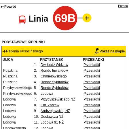
Pomoc
Powrót
69B
Linia
PODSTAWOWE KIERUNKI
Retkinia Kusocińskiego
Pokaż na mapie
ULICA
PRZYSTANEK
PRZESIADKI
1.
Dw. Łódź Widzew
Przesiadki
Puszkina
2.
Rondo Inwalidów
Przesiadki
Puszkina
3.
Chmielowskiego
Przesiadki
Puszkina
4.
Rondo Sybiraków
Przesiadki
Przybyszewskiego
5.
Rondo Sybiraków
Przesiadki
Przybyszewskiego
6.
Lodowa
Przesiadki
Lodowa
7.
Przybyszewskiego NŻ
Przesiadki
Lodowa
8.
Cm. Zarzew
Przesiadki
Lodowa
9.
Andrzejewskiej NŻ
Przesiadki
Lodowa
10.
Dostawcza NŻ
Przesiadki
Lodowa
11.
Lodowa 91 NŻ
Przesiadki
Dąbrowskiego
12.
Lodowa
Przesiadki