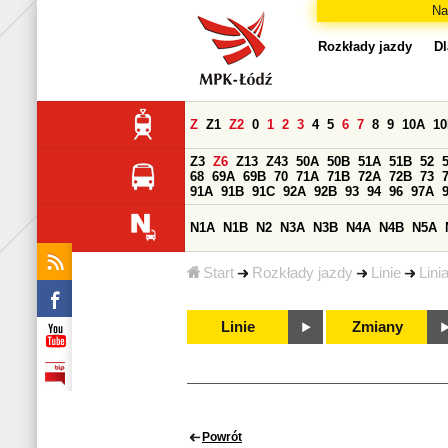
Na
Rozkłady jazdy
Dl
Z
Z1
Z2
0
1
2
3
4
5
6
7
8
9
10A
1
Z3
Z6
Z13
Z43
50A
50B
51A
51B
52
68
69A
69B
70
71A
71B
72A
72B
73
91A
91B
91C
92A
92B
93
94
96
97A
N1A
N1B
N2
N3A
N3B
N4A
N4B
N5A
Start
Rozkłady jazdy
Linie
Lini
Linie
Zmiany
Powrót