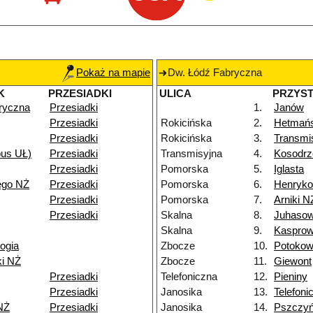
Pokaż na mapie
Dw. Łódź Fabryczna
K
PRZESIADKI
ULICA
PRZYS
ryczna
Przesiadki
1.
Janów
Przesiadki
Rokicińska
2.
Hetmań
Przesiadki
Rokicińska
3.
Transmi
pus UŁ)
Przesiadki
Transmisyjna
4.
Kosodrz
Przesiadki
Pomorska
5.
Iglasta
ego NŻ
Przesiadki
Pomorska
6.
Henryk
Przesiadki
Pomorska
7.
Arniki N
Przesiadki
Skalna
8.
Juhaso
Skalna
9.
Kasprow
ogia
Zbocze
10.
Potoko
ki NŻ
Zbocze
11.
Giewont
Przesiadki
Telefoniczna
12.
Pieniny
Przesiadki
Janosika
13.
Telefoni
NŻ
Przesiadki
Janosika
14.
Pszczy