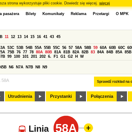
sza strona wykorzystuje pliki cookie. Dowiedz się więcej.
więcej
a pasażera
Bilety
Komunikaty
Reklama
Przetargi
O MPK
0B
11
12
13
14
15
16
41
43
45
53A
53C
53B
54B
55A
55B
55C
56
57
58A
58B
59
60A
60B
60C
60
75A
75B
76
77
78
80A
80B
81A
81B
82A
82B
83
84A
84B
85A
85B
97B
99
100
101
201
202
6.
F1
G1
G2
H
W
N5B
N6
N7A
N7B
N8
N9
a 58A
Sprawdź rozkład na d
Utrudnienia
Przystanki
Połączenia
58A
Linia