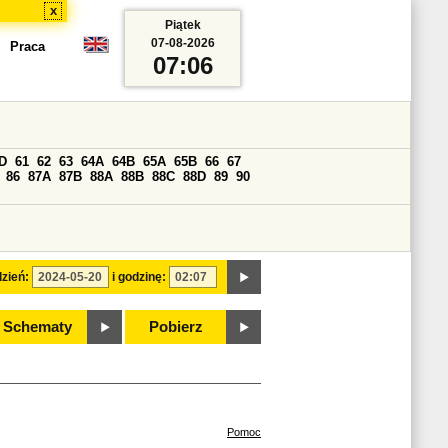
x
Piątek
07-08-2026
Praca
07:06
D
61
62
63
64A
64B
65A
65B
66
67
86
87A
87B
88A
88B
88C
88D
89
90
zień:
i godzinę:
Schematy
Pobierz
Pomoc