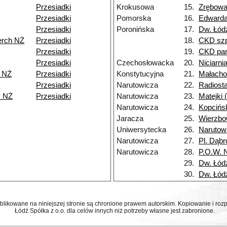
Przesiadki
Krokusowa
15.
Zrębow
Przesiadki
Pomorska
16.
Edward
Przesiadki
Poronińska
17.
Dw. Łód
erch NŻ
Przesiadki
18.
CKD szp
Przesiadki
19.
CKD par
Przesiadki
Czechosłowacka
20.
Niciarni
 NŻ
Przesiadki
Konstytucyjna
21.
Małacho
Przesiadki
Narutowicza
22.
Radiosta
y NŻ
Przesiadki
Narutowicza
23.
Matejki
Narutowicza
24.
Kopcińs
Jaracza
25.
Wierzb
Uniwersytecka
26.
Narutow
Narutowicza
27.
Pl. Dąb
Narutowicza
28.
P.O.W. 
29.
Dw. Łód
30.
Dw. Łód
ublikowane na niniejszej stronie są chronione prawem autorskim. Kopiowanie i r
Łódź Spółka z o.o. dla celów innych niż potrzeby własne jest zabronione.