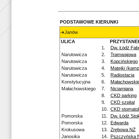
PODSTAWOWE KIERUNKI
Janów
ULICA
PRZYSTANE
1.
Dw. Łódź Fab
Narutowicza
2.
Tramwajowa
Narutowicza
3.
Kopcińskiego
Narutowicza
4.
Matejki (kam
Narutowicza
5.
Radiostacja
Konstytucyjna
6.
Małachowski
Małachowskiego
7.
Niciarniana
8.
CKD parking
9.
CKD szpital
10.
CKD stomatol
Pomorska
11.
Dw. Łódź Sto
Pomorska
12.
Edwarda
Krokusowa
13.
Zrębowa NŻ
Janosika
14.
Pszczyńska 