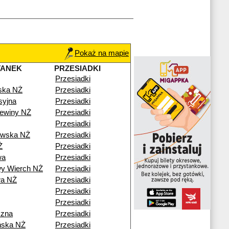
Pokaż na mapie
TANEK
PRZESIADKI
Przesiadki
ska NŻ
Przesiadki
syjna
Przesiadki
ewiny NŻ
Przesiadki
Przesiadki
owska NŻ
Przesiadki
Ż
Przesiadki
wa
Przesiadki
y Wierch NŻ
Przesiadki
wa NŻ
Przesiadki
Przesiadki
Przesiadki
czna
Przesiadki
ńska NŻ
Przesiadki