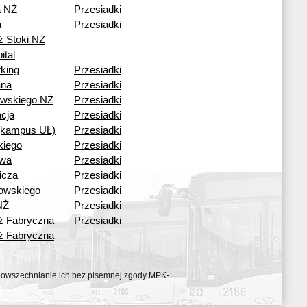
a NŻ
Przesiadki
a
Przesiadki
ź Stoki NŻ
ital
king
Przesiadki
ana
Przesiadki
wskiego NŻ
Przesiadki
cja
Przesiadki
 (kampus UŁ)
Przesiadki
kiego
Przesiadki
owa
Przesiadki
icza
Przesiadki
rowskiego
Przesiadki
NŻ
Przesiadki
ź Fabryczna
Przesiadki
ź Fabryczna
ozpowszechnianie ich bez pisemnej zgody MPK-