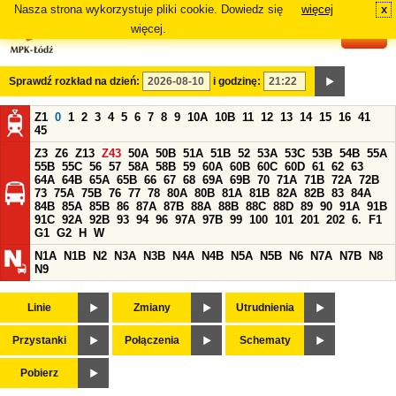
Nasza strona wykorzystuje pliki cookie. Dowiedz się
więcej
x
#
więcej.
Sprawdź rozkład na dzień:
i godzinę:
Z1
0
1
2
3
4
5
6
7
8
9
10A
10B
11
12
13
14
15
16
41
45
Z3
Z6
Z13
Z43
50A
50B
51A
51B
52
53A
53C
53B
54B
55A
55B
55C
56
57
58A
58B
59
60A
60B
60C
60D
61
62
63
64A
64B
65A
65B
66
67
68
69A
69B
70
71A
71B
72A
72B
73
75A
75B
76
77
78
80A
80B
81A
81B
82A
82B
83
84A
84B
85A
85B
86
87A
87B
88A
88B
88C
88D
89
90
91A
91B
91C
92A
92B
93
94
96
97A
97B
99
100
101
201
202
6.
F1
G1
G2
H
W
N1A
N1B
N2
N3A
N3B
N4A
N4B
N5A
N5B
N6
N7A
N7B
N8
N9
Linie
Zmiany
Utrudnienia
Przystanki
Połączenia
Schematy
Pobierz