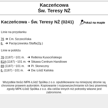
Kaczeńcowa
Św. Teresy NŻ
Kaczeńcowa - Św. Teresy NŻ (0241)
Pokaż na mapie
Linie na przystanku
76
Cm. Szczecińska
6.
Parzęczewska /Staffa(Zg.)
Linie w pobliżu
76
(1187) ~101 m.
Retkinia Kusocińskiego
81A
(1187) ~101 m.
Sikawa Centrum Handlowe
89
(1187) ~101 m.
Pl. Słoneczny
6.
(1187) ~101 m.
Dw. Łódź Kaliska
Wszystkie treści MPK-Łódź Spółka z o.o. opublikowane na niniejszej stronie są
chronione prawem autorskim. Kopiowanie i rozpowszechnianie ich bez pisemnej
zgody MPK-Łódź Spółka z o.o. dla celów innych niż potrzeby własne jest
zabronione.