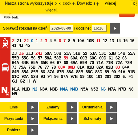
Nasza strona wykorzystuje pliki cookie. Dowiedz się
więcej
x
#
więcej.
Sprawdź rozkład na dzień:
i godzinę:
Z
Z1
Z2
0
1
2
3
4
5
6
7
8
9
10A
10B
11
12
13
14
15
16
41
43
45
Z3
Z6
Z13
Z43
50A
50B
51A
51B
52
53A
53C
53B
54B
55A
55B
55C
56
57
58A
58B
59
60A
60B
60C
60D
61
62
63
64A
64B
65A
65B
66
67
68
69A
69B
70
71A
71B
72A
72B
73
75A
75B
76
77
78
80A
80B
81A
81B
82A
82B
83
84A
84B
85A
85B
86
87A
87B
88A
88B
88C
88D
89
90
91A
91B
91C
92A
92B
93
94
96
97A
97B
99
100
101
201
202
6.
F1
G1
G2
H
W
N1A
N1B
N2
N3A
N3B
N4A
N4B
N5A
N5B
N6
N7A
N7B
N8
N9
Linie
Zmiany
Utrudnienia
Przystanki
Połączenia
Schematy
Pobierz