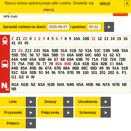
Nasza strona wykorzystuje pliki cookie. Dowiedz się
więcej
x
#
więcej.
Sprawdź rozkład na dzień:
i godzinę:
Z
Z1
Z2
0
1
2
3
4
5
6
7
8
9
10A
10B
11
12
13
14
15
16
41
43
45
Z3
Z6
Z13
Z43
50A
50B
51A
51B
52
53A
53C
53B
54B
55A
55B
55C
56
57
58A
58B
59
60A
60B
60C
60D
61
62
63
64A
64B
65A
65B
66
67
68
69A
69B
70
71A
71B
72A
72B
73
75A
75B
76
77
78
80A
80B
81A
81B
82A
82B
83
84A
84B
85A
85B
86
87A
87B
88A
88B
88C
88D
89
90
91A
91B
91C
92A
92B
93
94
96
97A
97B
99
100
101
201
202
6.
F1
G1
G2
H
W
N1A
N1B
N2
N3A
N3B
N4A
N4B
N5A
N5B
N6
N7A
N7B
N8
N9
Linie
Zmiany
Utrudnienia
Przystanki
Połączenia
Schematy
Pobierz