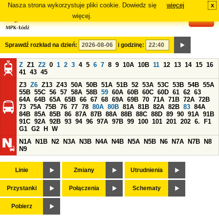
Nasza strona wykorzystuje pliki cookie. Dowiedz się
więcej
x
#
więcej.
Sprawdź rozkład na dzień:
i godzinę:
Z
Z1
Z2
0
1
2
3
4
5
6
7
8
9
10A
10B
11
12
13
14
15
16
41
43
45
Z3
Z6
Z13
Z43
50A
50B
51A
51B
52
53A
53C
53B
54B
55A
55B
55C
56
57
58A
58B
59
60A
60B
60C
60D
61
62
63
64A
64B
65A
65B
66
67
68
69A
69B
70
71A
71B
72A
72B
73
75A
75B
76
77
78
80A
80B
81A
81B
82A
82B
83
84A
84B
85A
85B
86
87A
87B
88A
88B
88C
88D
89
90
91A
91B
91C
92A
92B
93
94
96
97A
97B
99
100
101
201
202
6.
F1
G1
G2
H
W
N1A
N1B
N2
N3A
N3B
N4A
N4B
N5A
N5B
N6
N7A
N7B
N8
N9
Linie
Zmiany
Utrudnienia
Przystanki
Połączenia
Schematy
Pobierz