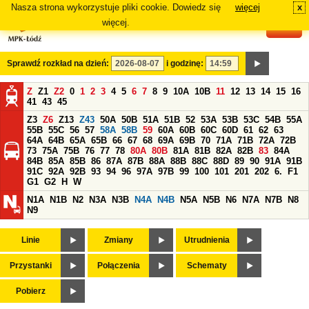
Nasza strona wykorzystuje pliki cookie. Dowiedz się
więcej
x
#
więcej.
Sprawdź rozkład na dzień:
i godzinę:
Z
Z1
Z2
0
1
2
3
4
5
6
7
8
9
10A
10B
11
12
13
14
15
16
41
43
45
Z3
Z6
Z13
Z43
50A
50B
51A
51B
52
53A
53B
53C
54B
55A
55B
55C
56
57
58A
58B
59
60A
60B
60C
60D
61
62
63
64A
64B
65A
65B
66
67
68
69A
69B
70
71A
71B
72A
72B
73
75A
75B
76
77
78
80A
80B
81A
81B
82A
82B
83
84A
84B
85A
85B
86
87A
87B
88A
88B
88C
88D
89
90
91A
91B
91C
92A
92B
93
94
96
97A
97B
99
100
101
201
202
6.
F1
G1
G2
H
W
N1A
N1B
N2
N3A
N3B
N4A
N4B
N5A
N5B
N6
N7A
N7B
N8
N9
Linie
Zmiany
Utrudnienia
Przystanki
Połączenia
Schematy
Pobierz