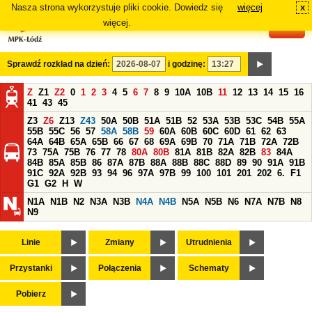
Nasza strona wykorzystuje pliki cookie. Dowiedz się
więcej
x
#
więcej.
Sprawdź rozkład na dzień:
i godzinę:
Z
Z1
Z2
0
1
2
3
4
5
6
7
8
9
10A
10B
11
12
13
14
15
16
41
43
45
Z3
Z6
Z13
Z43
50A
50B
51A
51B
52
53A
53B
53C
54B
55A
55B
55C
56
57
58A
58B
59
60A
60B
60C
60D
61
62
63
64A
64B
65A
65B
66
67
68
69A
69B
70
71A
71B
72A
72B
73
75A
75B
76
77
78
80A
80B
81A
81B
82A
82B
83
84A
84B
85A
85B
86
87A
87B
88A
88B
88C
88D
89
90
91A
91B
91C
92A
92B
93
94
96
97A
97B
99
100
101
201
202
6.
F1
G1
G2
H
W
N1A
N1B
N2
N3A
N3B
N4A
N4B
N5A
N5B
N6
N7A
N7B
N8
N9
Linie
Zmiany
Utrudnienia
Przystanki
Połączenia
Schematy
Pobierz