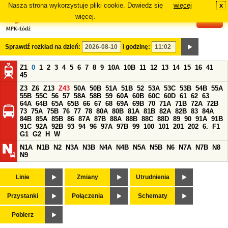
Nasza strona wykorzystuje pliki cookie. Dowiedz się
więcej
x
#
więcej.
Sprawdź rozkład na dzień:
i godzinę:
Z1
0
1
2
3
4
5
6
7
8
9
10A
10B
11
12
13
14
15
16
41
45
Z3
Z6
Z13
Z43
50A
50B
51A
51B
52
53A
53C
53B
54B
55A
55B
55C
56
57
58A
58B
59
60A
60B
60C
60D
61
62
63
64A
64B
65A
65B
66
67
68
69A
69B
70
71A
71B
72A
72B
73
75A
75B
76
77
78
80A
80B
81A
81B
82A
82B
83
84A
84B
85A
85B
86
87A
87B
88A
88B
88C
88D
89
90
91A
91B
91C
92A
92B
93
94
96
97A
97B
99
100
101
201
202
6.
F1
G1
G2
H
W
N1A
N1B
N2
N3A
N3B
N4A
N4B
N5A
N5B
N6
N7A
N7B
N8
N9
Linie
Zmiany
Utrudnienia
Przystanki
Połączenia
Schematy
Pobierz