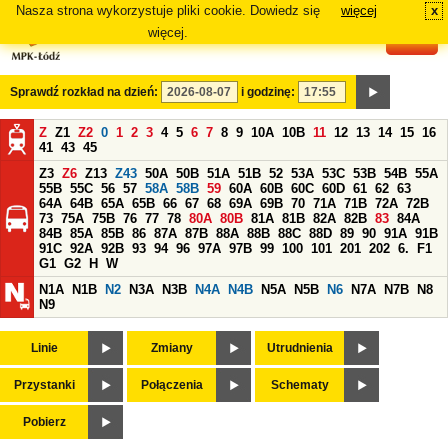
Nasza strona wykorzystuje pliki cookie. Dowiedz się
więcej
x
#
więcej.
Sprawdź rozkład na dzień:
i godzinę:
Z
Z1
Z2
0
1
2
3
4
5
6
7
8
9
10A
10B
11
12
13
14
15
16
41
43
45
Z3
Z6
Z13
Z43
50A
50B
51A
51B
52
53A
53C
53B
54B
55A
55B
55C
56
57
58A
58B
59
60A
60B
60C
60D
61
62
63
64A
64B
65A
65B
66
67
68
69A
69B
70
71A
71B
72A
72B
73
75A
75B
76
77
78
80A
80B
81A
81B
82A
82B
83
84A
84B
85A
85B
86
87A
87B
88A
88B
88C
88D
89
90
91A
91B
91C
92A
92B
93
94
96
97A
97B
99
100
101
201
202
6.
F1
G1
G2
H
W
N1A
N1B
N2
N3A
N3B
N4A
N4B
N5A
N5B
N6
N7A
N7B
N8
N9
Linie
Zmiany
Utrudnienia
Przystanki
Połączenia
Schematy
Pobierz