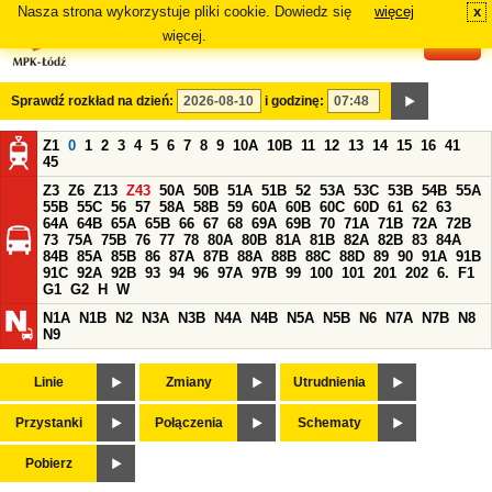
Nasza strona wykorzystuje pliki cookie. Dowiedz się
więcej
x
#
więcej.
Sprawdź rozkład na dzień:
i godzinę:
Z1
0
1
2
3
4
5
6
7
8
9
10A
10B
11
12
13
14
15
16
41
45
Z3
Z6
Z13
Z43
50A
50B
51A
51B
52
53A
53C
53B
54B
55A
55B
55C
56
57
58A
58B
59
60A
60B
60C
60D
61
62
63
64A
64B
65A
65B
66
67
68
69A
69B
70
71A
71B
72A
72B
73
75A
75B
76
77
78
80A
80B
81A
81B
82A
82B
83
84A
84B
85A
85B
86
87A
87B
88A
88B
88C
88D
89
90
91A
91B
91C
92A
92B
93
94
96
97A
97B
99
100
101
201
202
6.
F1
G1
G2
H
W
N1A
N1B
N2
N3A
N3B
N4A
N4B
N5A
N5B
N6
N7A
N7B
N8
N9
Linie
Zmiany
Utrudnienia
Przystanki
Połączenia
Schematy
Pobierz