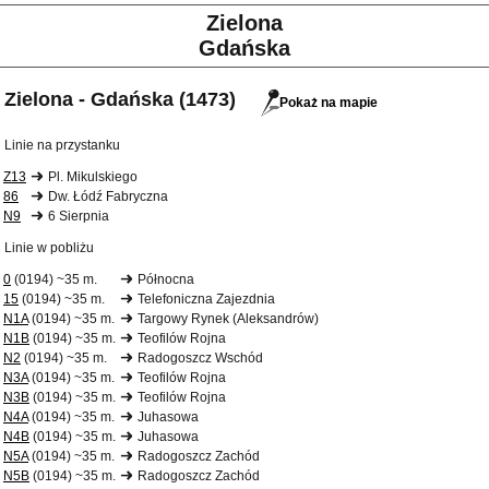
Zielona
Gdańska
Zielona - Gdańska (1473)
Pokaż na mapie
Linie na przystanku
Z13
Pl. Mikulskiego
86
Dw. Łódź Fabryczna
N9
6 Sierpnia
Linie w pobliżu
0
(0194) ~35 m.
Północna
15
(0194) ~35 m.
Telefoniczna Zajezdnia
N1A
(0194) ~35 m.
Targowy Rynek (Aleksandrów)
N1B
(0194) ~35 m.
Teofilów Rojna
N2
(0194) ~35 m.
Radogoszcz Wschód
N3A
(0194) ~35 m.
Teofilów Rojna
N3B
(0194) ~35 m.
Teofilów Rojna
N4A
(0194) ~35 m.
Juhasowa
N4B
(0194) ~35 m.
Juhasowa
N5A
(0194) ~35 m.
Radogoszcz Zachód
N5B
(0194) ~35 m.
Radogoszcz Zachód