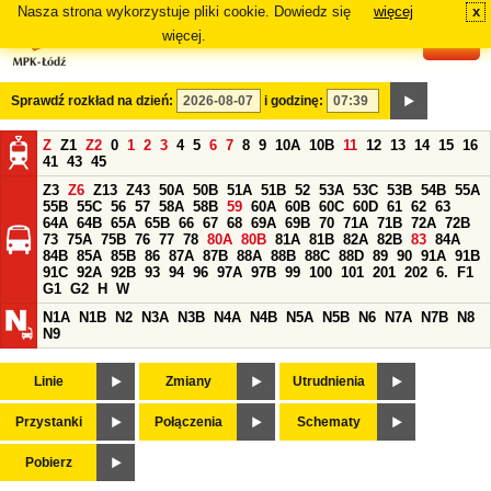
Nasza strona wykorzystuje pliki cookie. Dowiedz się
więcej
x
#
więcej.
Sprawdź rozkład na dzień:
i godzinę:
Z
Z1
Z2
0
1
2
3
4
5
6
7
8
9
10A
10B
11
12
13
14
15
16
41
43
45
Z3
Z6
Z13
Z43
50A
50B
51A
51B
52
53A
53C
53B
54B
55A
55B
55C
56
57
58A
58B
59
60A
60B
60C
60D
61
62
63
64A
64B
65A
65B
66
67
68
69A
69B
70
71A
71B
72A
72B
73
75A
75B
76
77
78
80A
80B
81A
81B
82A
82B
83
84A
84B
85A
85B
86
87A
87B
88A
88B
88C
88D
89
90
91A
91B
91C
92A
92B
93
94
96
97A
97B
99
100
101
201
202
6.
F1
G1
G2
H
W
N1A
N1B
N2
N3A
N3B
N4A
N4B
N5A
N5B
N6
N7A
N7B
N8
N9
Linie
Zmiany
Utrudnienia
Przystanki
Połączenia
Schematy
Pobierz