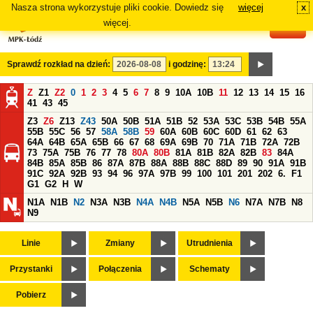
Nasza strona wykorzystuje pliki cookie. Dowiedz się
więcej
x
#
więcej.
Sprawdź rozkład na dzień:
i godzinę:
Z
Z1
Z2
0
1
2
3
4
5
6
7
8
9
10A
10B
11
12
13
14
15
16
41
43
45
Z3
Z6
Z13
Z43
50A
50B
51A
51B
52
53A
53C
53B
54B
55A
55B
55C
56
57
58A
58B
59
60A
60B
60C
60D
61
62
63
64A
64B
65A
65B
66
67
68
69A
69B
70
71A
71B
72A
72B
73
75A
75B
76
77
78
80A
80B
81A
81B
82A
82B
83
84A
84B
85A
85B
86
87A
87B
88A
88B
88C
88D
89
90
91A
91B
91C
92A
92B
93
94
96
97A
97B
99
100
101
201
202
6.
F1
G1
G2
H
W
N1A
N1B
N2
N3A
N3B
N4A
N4B
N5A
N5B
N6
N7A
N7B
N8
N9
Linie
Zmiany
Utrudnienia
Przystanki
Połączenia
Schematy
Pobierz