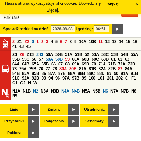
Nasza strona wykorzystuje pliki cookie. Dowiedz się
więcej
x
#
więcej.
Sprawdź rozkład na dzień:
i godzinę:
Z
Z1
Z2
0
1
2
3
4
5
6
7
8
9
10A
10B
11
12
13
14
15
16
41
43
45
Z3
Z6
Z13
Z43
50A
50B
51A
51B
52
53A
53C
53B
54B
55A
55B
55C
56
57
58A
58B
59
60A
60B
60C
60D
61
62
63
64A
64B
65A
65B
66
67
68
69A
69B
70
71A
71B
72A
72B
73
75A
75B
76
77
78
80A
80B
81A
81B
82A
82B
83
84A
84B
85A
85B
86
87A
87B
88A
88B
88C
88D
89
90
91A
91B
91C
92A
92B
93
94
96
97A
97B
99
100
101
201
202
6.
F1
G1
G2
H
W
N1A
N1B
N2
N3A
N3B
N4A
N4B
N5A
N5B
N6
N7A
N7B
N8
N9
Linie
Zmiany
Utrudnienia
Przystanki
Połączenia
Schematy
Pobierz