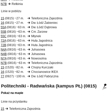
N7B
Retkinia
Linie w pobliżu
15
(0815) ~27 m.
Telefoniczna Zajezdnia
16
(0815) ~27 m.
Dw. Łódź Żabieniec
55A
(0816) ~63 m.
Dw. Łódź Dąbrowa
55B
(0816) ~63 m.
Cm. Zarzew
55C
(0816) ~63 m.
Młynek
72A
(0816) ~63 m.
Huta Jagodnica
72B
(0816) ~63 m.
Huta Jagodnica
N4A
(0816) ~63 m.
Juhasowa
N4B
(0816) ~63 m.
Juhasowa
N7A
(0816) ~63 m.
Nowosolna
N7B
(0816) ~63 m.
Telefoniczna Zajezdnia
15
(1520) ~82 m.
Chojny Kurczaki
16
(1520) ~82 m.
Chocianowice IKEA
77
(0927) ~100 m.
Dw. Łódź Fabryczna
Politechniki - Radwańska (kampus PŁ) (0815)
Pokaż na mapie
Linie na przystanku
15
Telefoniczna Zajezdnia