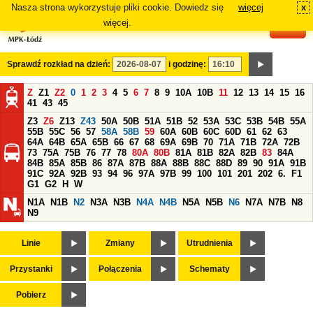
Nasza strona wykorzystuje pliki cookie. Dowiedz się
więcej
x
#
więcej.
Sprawdź rozkład na dzień:
i godzinę:
Z
Z1
Z2
0
1
2
3
4
5
6
7
8
9
10A
10B
11
12
13
14
15
16
41
43
45
Z3
Z6
Z13
Z43
50A
50B
51A
51B
52
53A
53C
53B
54B
55A
55B
55C
56
57
58A
58B
59
60A
60B
60C
60D
61
62
63
64A
64B
65A
65B
66
67
68
69A
69B
70
71A
71B
72A
72B
73
75A
75B
76
77
78
80A
80B
81A
81B
82A
82B
83
84A
84B
85A
85B
86
87A
87B
88A
88B
88C
88D
89
90
91A
91B
91C
92A
92B
93
94
96
97A
97B
99
100
101
201
202
6.
F1
G1
G2
H
W
N1A
N1B
N2
N3A
N3B
N4A
N4B
N5A
N5B
N6
N7A
N7B
N8
N9
Linie
Zmiany
Utrudnienia
Przystanki
Połączenia
Schematy
Pobierz