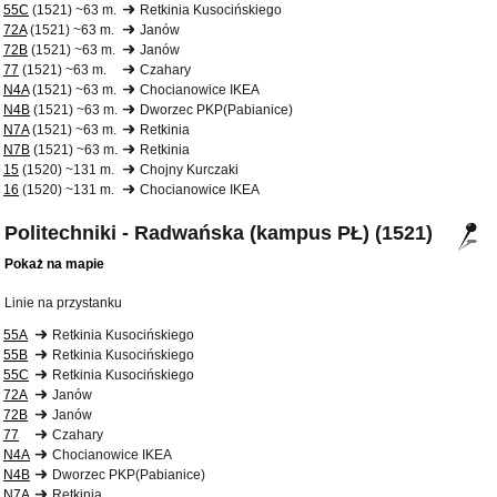
55C
(1521) ~63 m.
Retkinia Kusocińskiego
72A
(1521) ~63 m.
Janów
72B
(1521) ~63 m.
Janów
77
(1521) ~63 m.
Czahary
N4A
(1521) ~63 m.
Chocianowice IKEA
N4B
(1521) ~63 m.
Dworzec PKP(Pabianice)
N7A
(1521) ~63 m.
Retkinia
N7B
(1521) ~63 m.
Retkinia
15
(1520) ~131 m.
Chojny Kurczaki
16
(1520) ~131 m.
Chocianowice IKEA
Politechniki - Radwańska (kampus PŁ) (1521)
Pokaż na mapie
Linie na przystanku
55A
Retkinia Kusocińskiego
55B
Retkinia Kusocińskiego
55C
Retkinia Kusocińskiego
72A
Janów
72B
Janów
77
Czahary
N4A
Chocianowice IKEA
N4B
Dworzec PKP(Pabianice)
N7A
Retkinia