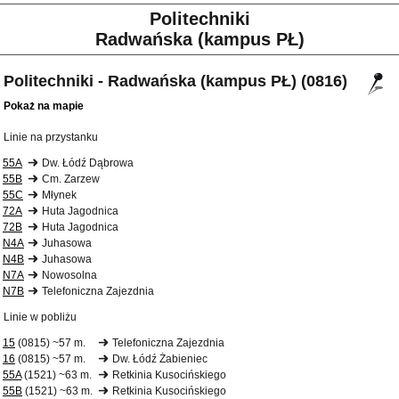
Politechniki
Radwańska (kampus PŁ)
Politechniki - Radwańska (kampus PŁ) (0816)
Pokaż na mapie
Linie na przystanku
55A
Dw. Łódź Dąbrowa
55B
Cm. Zarzew
55C
Młynek
72A
Huta Jagodnica
72B
Huta Jagodnica
N4A
Juhasowa
N4B
Juhasowa
N7A
Nowosolna
N7B
Telefoniczna Zajezdnia
Linie w pobliżu
15
(0815) ~57 m.
Telefoniczna Zajezdnia
16
(0815) ~57 m.
Dw. Łódź Żabieniec
55A
(1521) ~63 m.
Retkinia Kusocińskiego
55B
(1521) ~63 m.
Retkinia Kusocińskiego