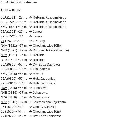
16
Dw. Łódź Żabieniec
Linie w pobliżu
55A
(1521) ~27 m.
Retkinia Kusocińskiego
55B
(1521) ~27 m.
Retkinia Kusocińskiego
55C
(1521) ~27 m.
Retkinia Kusocińskiego
72A
(1521) ~27 m.
Janów
72B
(1521) ~27 m.
Janów
77
(1521) ~27 m.
Czahary
N4A
(1521) ~27 m.
Chocianowice IKEA
N4B
(1521) ~27 m.
Dworzec PKP(Pabianice)
N7A
(1521) ~27 m.
Retkinia
N7B
(1521) ~27 m.
Retkinia
55A
(0816) ~57 m.
Dw. Łódź Dąbrowa
55B
(0816) ~57 m.
Cm. Zarzew
55C
(0816) ~57 m.
Młynek
72A
(0816) ~57 m.
Huta Jagodnica
72B
(0816) ~57 m.
Huta Jagodnica
N4A
(0816) ~57 m.
Juhasowa
N4B
(0816) ~57 m.
Juhasowa
N7A
(0816) ~57 m.
Nowosolna
N7B
(0816) ~57 m.
Telefoniczna Zajezdnia
15
(1520) ~74 m.
Chojny Kurczaki
16
(1520) ~74 m.
Chocianowice IKEA
77
(0927) ~123 m.
Dw. Łódź Fabryczna