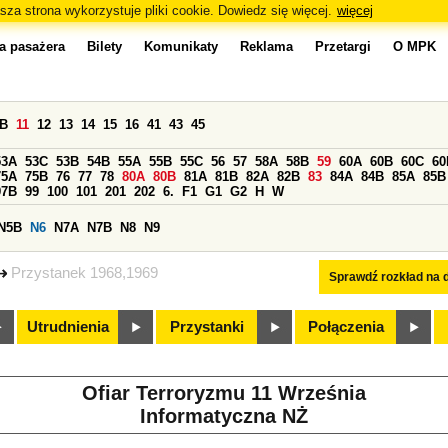
sza strona wykorzystuje pliki cookie. Dowiedz się więcej.
więcej
a pasażera
Bilety
Komunikaty
Reklama
Przetargi
O MPK
0B
11
12
13
14
15
16
41
43
45
53A
53C
53B
54B
55A
55B
55C
56
57
58A
58B
59
60A
60B
60C
60
75A
75B
76
77
78
80A
80B
81A
81B
82A
82B
83
84A
84B
85A
85B
97B
99
100
101
201
202
6.
F1
G1
G2
H
W
N5B
N6
N7A
N7B
N8
N9
Przystanek 1968,1969
Sprawdź rozkład na d
Utrudnienia
Przystanki
Połączenia
Ofiar Terroryzmu 11 Września
Informatyczna NŻ