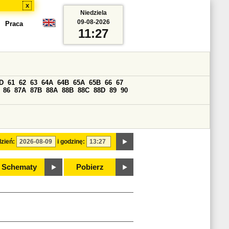
x
Niedziela
09-08-2026
Praca
11:27
D
61
62
63
64A
64B
65A
65B
66
67
86
87A
87B
88A
88B
88C
88D
89
90
zień:
i godzinę:
Schematy
Pobierz