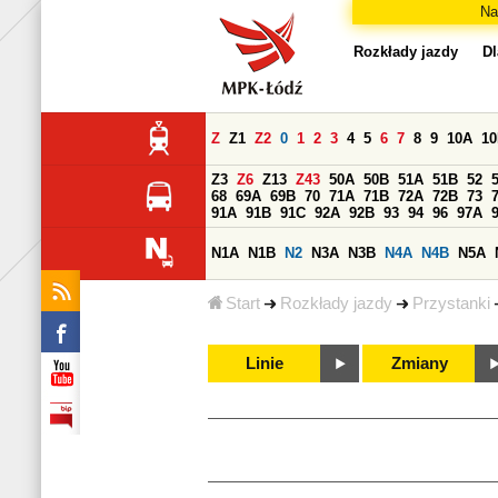
Na
Rozkłady jazdy
Dl
Z
Z1
Z2
0
1
2
3
4
5
6
7
8
9
10A
1
Z3
Z6
Z13
Z43
50A
50B
51A
51B
52
68
69A
69B
70
71A
71B
72A
72B
73
91A
91B
91C
92A
92B
93
94
96
97A
N1A
N1B
N2
N3A
N3B
N4A
N4B
N5A
Start
Rozkłady jazdy
Przystanki
Linie
Zmiany