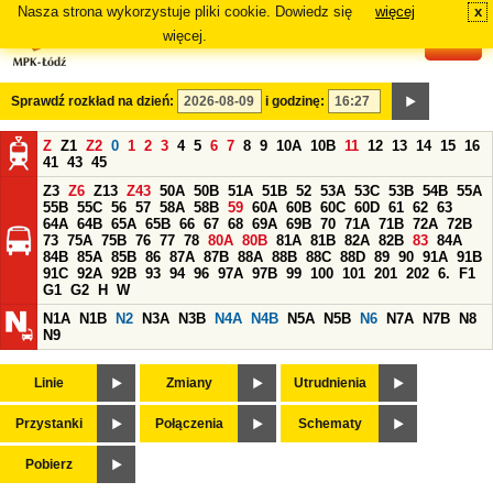
Nasza strona wykorzystuje pliki cookie. Dowiedz się
więcej
x
#
więcej.
Sprawdź rozkład na dzień:
i godzinę:
Z
Z1
Z2
0
1
2
3
4
5
6
7
8
9
10A
10B
11
12
13
14
15
16
41
43
45
Z3
Z6
Z13
Z43
50A
50B
51A
51B
52
53A
53C
53B
54B
55A
55B
55C
56
57
58A
58B
59
60A
60B
60C
60D
61
62
63
64A
64B
65A
65B
66
67
68
69A
69B
70
71A
71B
72A
72B
73
75A
75B
76
77
78
80A
80B
81A
81B
82A
82B
83
84A
84B
85A
85B
86
87A
87B
88A
88B
88C
88D
89
90
91A
91B
91C
92A
92B
93
94
96
97A
97B
99
100
101
201
202
6.
F1
G1
G2
H
W
N1A
N1B
N2
N3A
N3B
N4A
N4B
N5A
N5B
N6
N7A
N7B
N8
N9
Linie
Zmiany
Utrudnienia
Przystanki
Połączenia
Schematy
Pobierz