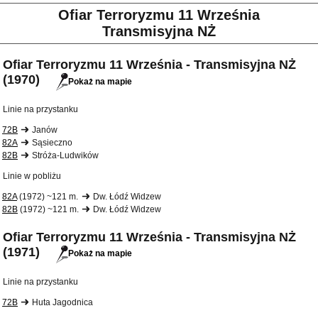
Ofiar Terroryzmu 11 Września
Transmisyjna NŻ
Ofiar Terroryzmu 11 Września - Transmisyjna NŻ
(1970)
Pokaż na mapie
Linie na przystanku
72B
Janów
82A
Sąsieczno
82B
Stróża-Ludwików
Linie w pobliżu
82A
(1972) ~121 m.
Dw. Łódź Widzew
82B
(1972) ~121 m.
Dw. Łódź Widzew
Ofiar Terroryzmu 11 Września - Transmisyjna NŻ
(1971)
Pokaż na mapie
Linie na przystanku
72B
Huta Jagodnica