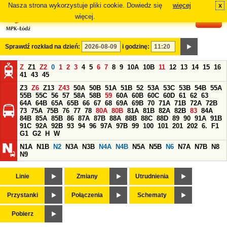
Nasza strona wykorzystuje pliki cookie. Dowiedz się
więcej
x
#
więcej.
Sprawdź rozkład na dzień:
i godzinę:
Z
Z1
Z2
0
1
2
3
4
5
6
7
8
9
10A
10B
11
12
13
14
15
16
41
43
45
Z3
Z6
Z13
Z43
50A
50B
51A
51B
52
53A
53C
53B
54B
55A
55B
55C
56
57
58A
58B
59
60A
60B
60C
60D
61
62
63
64A
64B
65A
65B
66
67
68
69A
69B
70
71A
71B
72A
72B
73
75A
75B
76
77
78
80A
80B
81A
81B
82A
82B
83
84A
84B
85A
85B
86
87A
87B
88A
88B
88C
88D
89
90
91A
91B
91C
92A
92B
93
94
96
97A
97B
99
100
101
201
202
6.
F1
G1
G2
H
W
N1A
N1B
N2
N3A
N3B
N4A
N4B
N5A
N5B
N6
N7A
N7B
N8
N9
Linie
Zmiany
Utrudnienia
Przystanki
Połączenia
Schematy
Pobierz