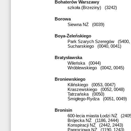
Bohaterów Warszawy
szkoła (Brzeziny) (3242)
Borowa
Siewna NŻ (0039)
Boya-Żeleńskiego
Park Szarych Szeregów (5400, 
Sucharskiego (0040, 0041)
Bratysławska
Wileńska (0044)
Wróblewskiego (0042, 0045)
Broniewskiego
Kilińskiego (0053, 0047)
Kraszewskiego (0052, 0048)
Tatrzańska (0050)
Śmigłego-Rydza (0051, 0049)
Bronisin
600-lecia miasta Łodzi NŻ (2405
Brójecka NŻ (1186, 2444)
Konspiracji NŻ (2442, 2443)
Paprociowa NŻ (1190, 1243)