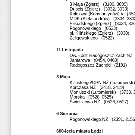
3 Maja (Zgierz) (3100, 3099)
Dubois (Zgierz) (3032, 3033)
Kolejowa (Konstantynów) # (354
MDK (Aleksandrów) (3304, 330
Piłsudskiego (Zgierz) (3034, 32
Pogonowskiego (0523)
pl. Kilińskiego (Zgierz) (3030)
Żeligowskiego (0522)
11 Listopada
Dw. Łódź Radogoszcz Zach.NŻ 
Jantarowa (0454, 0460)
Radogoszcz Zachód (2191)
3 Maja
Kilińskiego/CPN NŻ (Lutomiersk
Korczaka NŻ (2418, 2419)
Moniuszki (Lutomiersk) (3733, 
Morska (0528, 0525)
Świetlicowa NŻ (0526, 0527)
6 Sierpnia
Pogonowskiego NŻ (2391, 2156
600-lecia miasta Łodzi