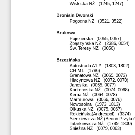
Wiskicka NŻ (1245, 1247)
Bronisin Dworski
Pogodna NŻ (3521, 3522)
Brukowa
Pojezierska (0055, 0057)
Zbąszyńska NŻ (2386, 0054)
Św. Teresy NŻ (0056)
Brzezińska
Autostrada A1 # (1803, 1802)
CH M1 (1786)
Granatowa NŻ (0069, 0073)
Hiacyntowa NŻ (0072, 0070)
Janosika (0065, 0077)
Karkonoska NŻ (0074, 0068)
Kerna NŻ (0064, 0078)
Marmurowa (0066, 0076)
Nowosolna (1973, 1813)
Olkuska NŻ (0075, 0067)
Rokicińska(Andrespol) (3374)
Sienkiewicza NŻ (Bedoń Przykoś
Tatarkiewicza NŻ (1799, 1800)
Śnieżna NŻ (0079, 0063)