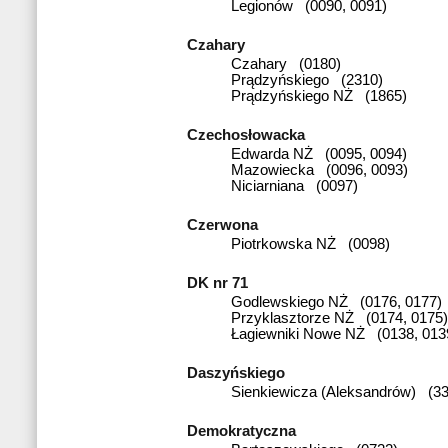
Legionów (0090, 0091)
Czahary
Czahary (0180)
Prądzyńskiego (2310)
Prądzyńskiego NŻ (1865)
Czechosłowacka
Edwarda NŻ (0095, 0094)
Mazowiecka (0096, 0093)
Niciarniana (0097)
Czerwona
Piotrkowska NŻ (0098)
DK nr 71
Godlewskiego NŻ (0176, 0177)
Przyklasztorze NŻ (0174, 0175)
Łagiewniki Nowe NŻ (0138, 013
Daszyńskiego
Sienkiewicza (Aleksandrów) (33
Demokratyczna