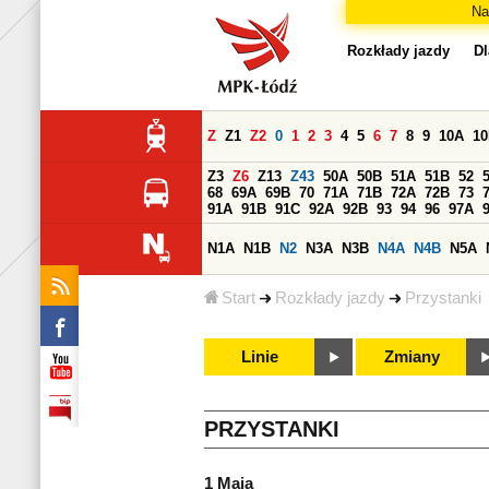
Na
Rozkłady jazdy
Dl
Z
Z1
Z2
0
1
2
3
4
5
6
7
8
9
10A
1
Z3
Z6
Z13
Z43
50A
50B
51A
51B
52
68
69A
69B
70
71A
71B
72A
72B
73
91A
91B
91C
92A
92B
93
94
96
97A
N1A
N1B
N2
N3A
N3B
N4A
N4B
N5A
Start
Rozkłady jazdy
Przystanki
Linie
Zmiany
PRZYSTANKI
1 Maja