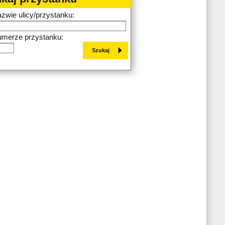
azwie ulicy/przystanku:
umerze przystanku: