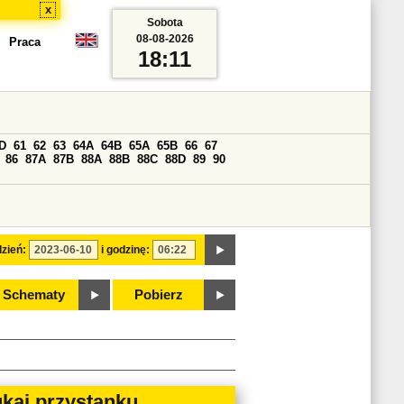
x
Sobota
08-08-2026
Praca
18:11
D
61
62
63
64A
64B
65A
65B
66
67
86
87A
87B
88A
88B
88C
88D
89
90
zień:
i godzinę:
Schematy
Pobierz
kaj przystanku