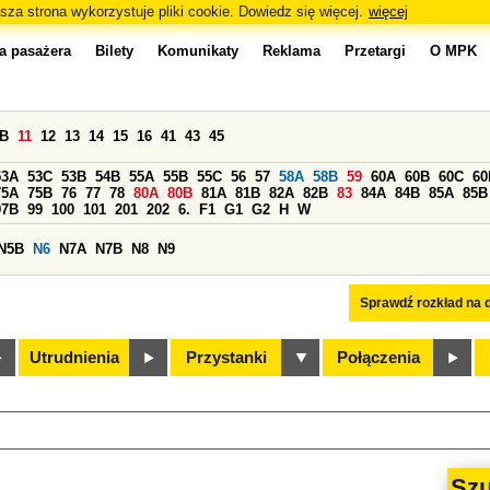
sza strona wykorzystuje pliki cookie. Dowiedz się więcej.
więcej
a pasażera
Bilety
Komunikaty
Reklama
Przetargi
O MPK
0B
11
12
13
14
15
16
41
43
45
53A
53C
53B
54B
55A
55B
55C
56
57
58A
58B
59
60A
60B
60C
60
75A
75B
76
77
78
80A
80B
81A
81B
82A
82B
83
84A
84B
85A
85B
97B
99
100
101
201
202
6.
F1
G1
G2
H
W
N5B
N6
N7A
N7B
N8
N9
Sprawdź rozkład na d
Utrudnienia
Przystanki
Połączenia
Szu