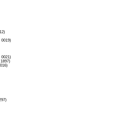
12)
 0019)
 0021)
 1897)
0016)
297)