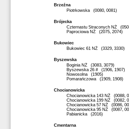
Brzeźna
Piotrkowska (0080, 0081)
Brójecka
Czternastu Straconych NŻ (050
Paprociowa NŻ (2075, 2074)
Bukowiec
Bukowiec 61 NŻ (3329, 3330)
Byszewska
Boginia NŻ (3083, 3079)
Byszewska 26 # (1906, 1907)
Nowosolna (1905)
Pomarańczowa (1909, 1908)
Chocianowicka
Chocianowicka 143 NŻ (0088, 0
Chocianowicka 199 NŻ (0082, 0
Chocianowicka 57 NŻ (0086, 00
Chocianowicka 95 NŻ (0087, 00
Pabianicka (2016)
Cmentarna