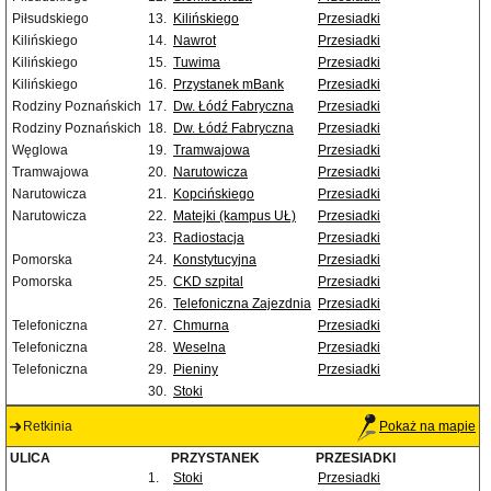
Piłsudskiego
13.
Kilińskiego
Przesiadki
Kilińskiego
14.
Nawrot
Przesiadki
Kilińskiego
15.
Tuwima
Przesiadki
Kilińskiego
16.
Przystanek mBank
Przesiadki
Rodziny Poznańskich
17.
Dw. Łódź Fabryczna
Przesiadki
Rodziny Poznańskich
18.
Dw. Łódź Fabryczna
Przesiadki
Węglowa
19.
Tramwajowa
Przesiadki
Tramwajowa
20.
Narutowicza
Przesiadki
Narutowicza
21.
Kopcińskiego
Przesiadki
Narutowicza
22.
Matejki (kampus UŁ)
Przesiadki
23.
Radiostacja
Przesiadki
Pomorska
24.
Konstytucyjna
Przesiadki
Pomorska
25.
CKD szpital
Przesiadki
26.
Telefoniczna Zajezdnia
Przesiadki
Telefoniczna
27.
Chmurna
Przesiadki
Telefoniczna
28.
Weselna
Przesiadki
Telefoniczna
29.
Pieniny
Przesiadki
30.
Stoki
Retkinia
Pokaż na mapie
ULICA
PRZYSTANEK
PRZESIADKI
1.
Stoki
Przesiadki