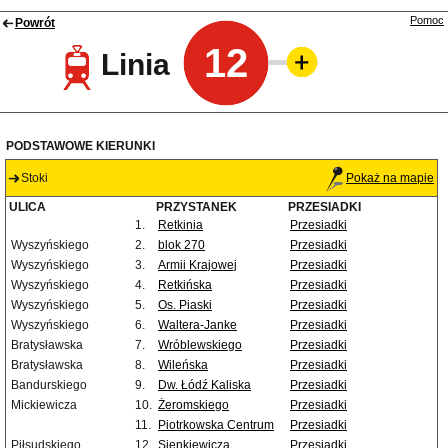
Pomoc
Powrót
12
Linia
PODSTAWOWE KIERUNKI
Stoki
Pokaż na mapie
ULICA
PRZYSTANEK
PRZESIADKI
1.
Retkinia
Przesiadki
Wyszyńskiego
2.
blok 270
Przesiadki
Wyszyńskiego
3.
Armii Krajowej
Przesiadki
Wyszyńskiego
4.
Retkińska
Przesiadki
Wyszyńskiego
5.
Os. Piaski
Przesiadki
Wyszyńskiego
6.
Waltera-Janke
Przesiadki
Bratysławska
7.
Wróblewskiego
Przesiadki
Bratysławska
8.
Wileńska
Przesiadki
Bandurskiego
9.
Dw. Łódź Kaliska
Przesiadki
Mickiewicza
10.
Żeromskiego
Przesiadki
11.
Piotrkowska Centrum
Przesiadki
Piłsudskiego
12.
Sienkiewicza
Przesiadki