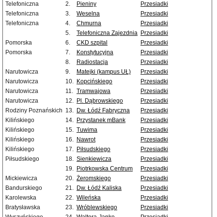
Telefoniczna
2.
Pieniny
Przesiadki
Telefoniczna
3.
Weselna
Przesiadki
Telefoniczna
4.
Chmurna
Przesiadki
5.
Telefoniczna Zajezdnia
Przesiadki
Pomorska
6.
CKD szpital
Przesiadki
Pomorska
7.
Konstytucyjna
Przesiadki
8.
Radiostacja
Przesiadki
Narutowicza
9.
Matejki (kampus UŁ)
Przesiadki
Narutowicza
10.
Kopcińskiego
Przesiadki
Narutowicza
11.
Tramwajowa
Przesiadki
Narutowicza
12.
Pl. Dąbrowskiego
Przesiadki
Rodziny Poznańskich
13.
Dw. Łódź Fabryczna
Przesiadki
Kilińskiego
14.
Przystanek mBank
Przesiadki
Kilińskiego
15.
Tuwima
Przesiadki
Kilińskiego
16.
Nawrot
Przesiadki
Kilińskiego
17.
Piłsudskiego
Przesiadki
Piłsudskiego
18.
Sienkiewicza
Przesiadki
19.
Piotrkowska Centrum
Przesiadki
Mickiewicza
20.
Żeromskiego
Przesiadki
Bandurskiego
21.
Dw. Łódź Kaliska
Przesiadki
Karolewska
22.
Wileńska
Przesiadki
Bratysławska
23.
Wróblewskiego
Przesiadki