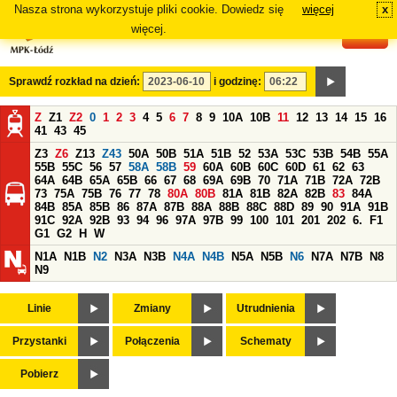
Nasza strona wykorzystuje pliki cookie. Dowiedz się
więcej
x
#
więcej.
Sprawdź rozkład na dzień:
i godzinę:
Z
Z1
Z2
0
1
2
3
4
5
6
7
8
9
10A
10B
11
12
13
14
15
16
41
43
45
Z3
Z6
Z13
Z43
50A
50B
51A
51B
52
53A
53C
53B
54B
55A
55B
55C
56
57
58A
58B
59
60A
60B
60C
60D
61
62
63
64A
64B
65A
65B
66
67
68
69A
69B
70
71A
71B
72A
72B
73
75A
75B
76
77
78
80A
80B
81A
81B
82A
82B
83
84A
84B
85A
85B
86
87A
87B
88A
88B
88C
88D
89
90
91A
91B
91C
92A
92B
93
94
96
97A
97B
99
100
101
201
202
6.
F1
G1
G2
H
W
N1A
N1B
N2
N3A
N3B
N4A
N4B
N5A
N5B
N6
N7A
N7B
N8
N9
Linie
Zmiany
Utrudnienia
Przystanki
Połączenia
Schematy
Pobierz