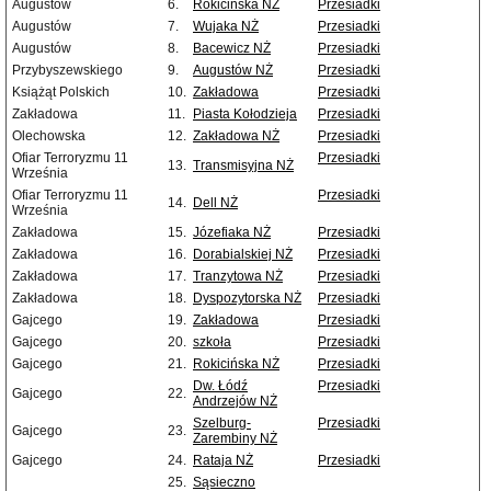
Augustów
6.
Rokicińska NŻ
Przesiadki
Augustów
7.
Wujaka NŻ
Przesiadki
Augustów
8.
Bacewicz NŻ
Przesiadki
Przybyszewskiego
9.
Augustów NŻ
Przesiadki
Książąt Polskich
10.
Zakładowa
Przesiadki
Zakładowa
11.
Piasta Kołodzieja
Przesiadki
Olechowska
12.
Zakładowa NŻ
Przesiadki
Ofiar Terroryzmu 11
Przesiadki
13.
Transmisyjna NŻ
Września
Ofiar Terroryzmu 11
Przesiadki
14.
Dell NŻ
Września
Zakładowa
15.
Józefiaka NŻ
Przesiadki
Zakładowa
16.
Dorabialskiej NŻ
Przesiadki
Zakładowa
17.
Tranzytowa NŻ
Przesiadki
Zakładowa
18.
Dyspozytorska NŻ
Przesiadki
Gajcego
19.
Zakładowa
Przesiadki
Gajcego
20.
szkoła
Przesiadki
Gajcego
21.
Rokicińska NŻ
Przesiadki
Dw. Łódź
Przesiadki
Gajcego
22.
Andrzejów NŻ
Szelburg-
Przesiadki
Gajcego
23.
Zarembiny NŻ
Gajcego
24.
Rataja NŻ
Przesiadki
25.
Sąsieczno