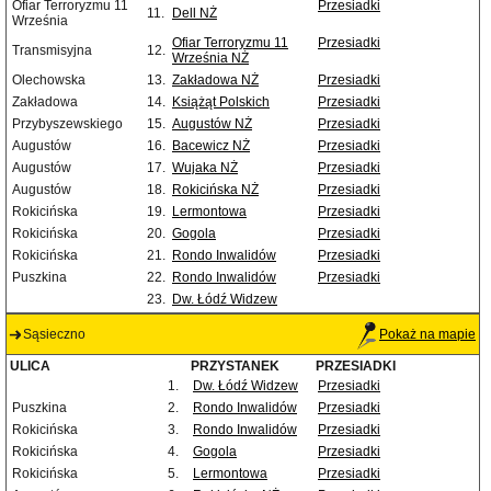
Ofiar Terroryzmu 11
Przesiadki
11.
Dell NŻ
Września
Ofiar Terroryzmu 11
Przesiadki
Transmisyjna
12.
Września NŻ
Olechowska
13.
Zakładowa NŻ
Przesiadki
Zakładowa
14.
Książąt Polskich
Przesiadki
Przybyszewskiego
15.
Augustów NŻ
Przesiadki
Augustów
16.
Bacewicz NŻ
Przesiadki
Augustów
17.
Wujaka NŻ
Przesiadki
Augustów
18.
Rokicińska NŻ
Przesiadki
Rokicińska
19.
Lermontowa
Przesiadki
Rokicińska
20.
Gogola
Przesiadki
Rokicińska
21.
Rondo Inwalidów
Przesiadki
Puszkina
22.
Rondo Inwalidów
Przesiadki
23.
Dw. Łódź Widzew
Sąsieczno
Pokaż na mapie
ULICA
PRZYSTANEK
PRZESIADKI
1.
Dw. Łódź Widzew
Przesiadki
Puszkina
2.
Rondo Inwalidów
Przesiadki
Rokicińska
3.
Rondo Inwalidów
Przesiadki
Rokicińska
4.
Gogola
Przesiadki
Rokicińska
5.
Lermontowa
Przesiadki