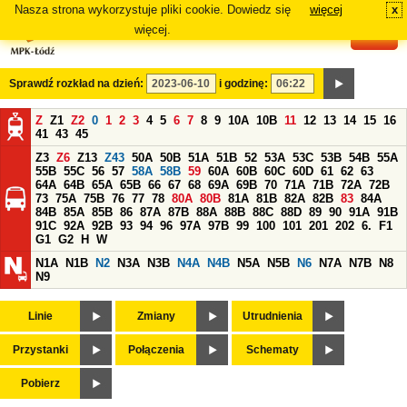
Nasza strona wykorzystuje pliki cookie. Dowiedz się
więcej
x
#
więcej.
Sprawdź rozkład na dzień:
i godzinę:
Z
Z1
Z2
0
1
2
3
4
5
6
7
8
9
10A
10B
11
12
13
14
15
16
41
43
45
Z3
Z6
Z13
Z43
50A
50B
51A
51B
52
53A
53C
53B
54B
55A
55B
55C
56
57
58A
58B
59
60A
60B
60C
60D
61
62
63
64A
64B
65A
65B
66
67
68
69A
69B
70
71A
71B
72A
72B
73
75A
75B
76
77
78
80A
80B
81A
81B
82A
82B
83
84A
84B
85A
85B
86
87A
87B
88A
88B
88C
88D
89
90
91A
91B
91C
92A
92B
93
94
96
97A
97B
99
100
101
201
202
6.
F1
G1
G2
H
W
N1A
N1B
N2
N3A
N3B
N4A
N4B
N5A
N5B
N6
N7A
N7B
N8
N9
Linie
Zmiany
Utrudnienia
Przystanki
Połączenia
Schematy
Pobierz