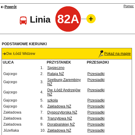
Pomoc
Powrót
82A
Linia
PODSTAWOWE KIERUNKI
Dw. Łódź Widzew
Pokaż na mapie
ULICA
PRZYSTANEK
PRZESIADKI
1.
Sąsieczno
Gajcego
2.
Rataja NŻ
Przesiadki
Szelburg-Zarembiny
Przesiadki
Gajcego
3.
NŻ
Dw. Łódź Andrzejów
Przesiadki
Gajcego
4.
NŻ
Gajcego
5.
szkoła
Przesiadki
Gajcego
6.
Zakładowa NŻ
Przesiadki
Zakładowa
7.
Dyspozytorska NŻ
Przesiadki
Zakładowa
8.
Tranzytowa NŻ
Przesiadki
Zakładowa
9.
Dorabialskiej NŻ
Przesiadki
Józefiaka
10.
Zakładowa NŻ
Przesiadki