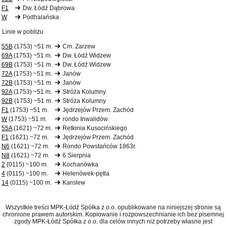
F1
Dw. Łódź Dąbrowa
W
Podhalańska
Linie w pobliżu
55B
(1753) ~51 m.
Cm. Zarzew
69A
(1753) ~51 m.
Dw. Łódź Widzew
69B
(1753) ~51 m.
Dw. Łódź Widzew
72A
(1753) ~51 m.
Janów
72B
(1753) ~51 m.
Janów
92A
(1753) ~51 m.
Stróża Kolumny
92B
(1753) ~51 m.
Stróża Kolumny
F1
(1753) ~51 m.
Jędrzejów Przem. Zachód
W
(1753) ~51 m.
rondo Inwalidów
55A
(1621) ~72 m.
Retkinia Kusocińskiego
F1
(1621) ~72 m.
Jędrzejów Przem. Zachód
N6
(1621) ~72 m.
Rondo Powstańców 1863r.
N8
(1621) ~72 m.
6 Sierpnia
2
(0115) ~100 m.
Kochanówka
4
(0115) ~100 m.
Helenówek-pętla
14
(0115) ~100 m.
Karolew
Wszystkie treści MPK-Łódź Spółka z o.o. opublikowane na niniejszej stronie są
chronione prawem autorskim. Kopiowanie i rozpowszechnianie ich bez pisemnej
zgody MPK-Łódź Spółka z o.o. dla celów innych niż potrzeby własne jest