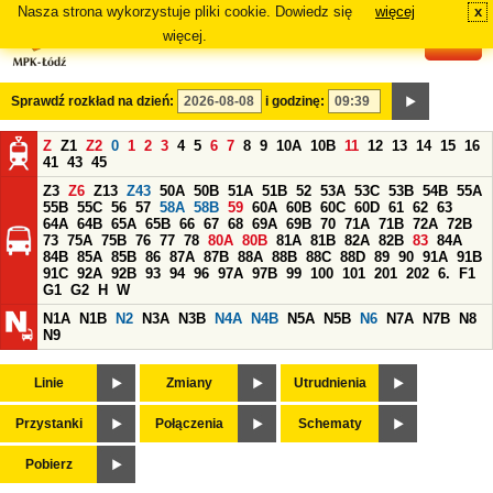
Nasza strona wykorzystuje pliki cookie. Dowiedz się
więcej
x
#
więcej.
Sprawdź rozkład na dzień:
i godzinę:
Z
Z1
Z2
0
1
2
3
4
5
6
7
8
9
10A
10B
11
12
13
14
15
16
41
43
45
Z3
Z6
Z13
Z43
50A
50B
51A
51B
52
53A
53C
53B
54B
55A
55B
55C
56
57
58A
58B
59
60A
60B
60C
60D
61
62
63
64A
64B
65A
65B
66
67
68
69A
69B
70
71A
71B
72A
72B
73
75A
75B
76
77
78
80A
80B
81A
81B
82A
82B
83
84A
84B
85A
85B
86
87A
87B
88A
88B
88C
88D
89
90
91A
91B
91C
92A
92B
93
94
96
97A
97B
99
100
101
201
202
6.
F1
G1
G2
H
W
N1A
N1B
N2
N3A
N3B
N4A
N4B
N5A
N5B
N6
N7A
N7B
N8
N9
Linie
Zmiany
Utrudnienia
Przystanki
Połączenia
Schematy
Pobierz