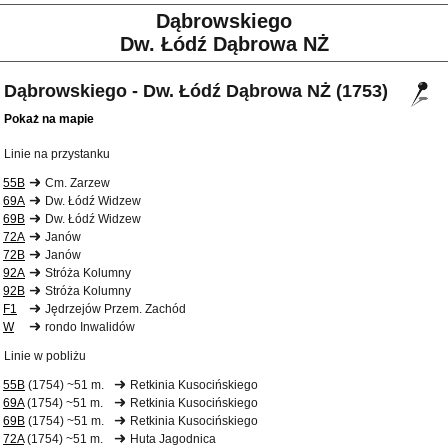
Dąbrowskiego
Dw. Łódź Dąbrowa NŻ
Dąbrowskiego - Dw. Łódź Dąbrowa NŻ (1753)
Pokaż na mapie
Linie na przystanku
55B
Cm. Zarzew
69A
Dw. Łódź Widzew
69B
Dw. Łódź Widzew
72A
Janów
72B
Janów
92A
Stróża Kolumny
92B
Stróża Kolumny
F1
Jędrzejów Przem. Zachód
W
rondo Inwalidów
Linie w pobliżu
55B
(1754) ~51 m.
Retkinia Kusocińskiego
69A
(1754) ~51 m.
Retkinia Kusocińskiego
69B
(1754) ~51 m.
Retkinia Kusocińskiego
72A
(1754) ~51 m.
Huta Jagodnica