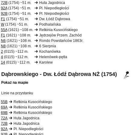
72B
(1754) ~51 m.
Huta Jagodnica
92A
(1754) ~51 m.
Pl. Niepodległości
92B
(1754) ~51 m.
Pl. Niepodległości
F1
(1754) ~51 m.
Dw. Łódź Dąbrowa
W
(1754) ~51 m.
Podhalańska
55A
(1621) ~108 m.
Retkinia Kusocińskiego
F1
(1621) ~108 m.
Jędrzejów Przem. Zachód
N6
(1621) ~108 m.
Rondo Powstańców 1863r.
N8
(1621) ~108 m.
6 Sierpnia
2
(0115) ~112 m.
Kochanówka
4
(0115) ~112 m.
Helenówek-pętla
14
(0115) ~112 m.
Karolew
Dąbrowskiego - Dw. Łódź Dąbrowa NŻ (1754)
Pokaż na mapie
Linie na przystanku
55B
Retkinia Kusocińskiego
69A
Retkinia Kusocińskiego
69B
Retkinia Kusocińskiego
72A
Huta Jagodnica
72B
Huta Jagodnica
92A
Pl. Niepodległości
92B
Pl. Niepodległości