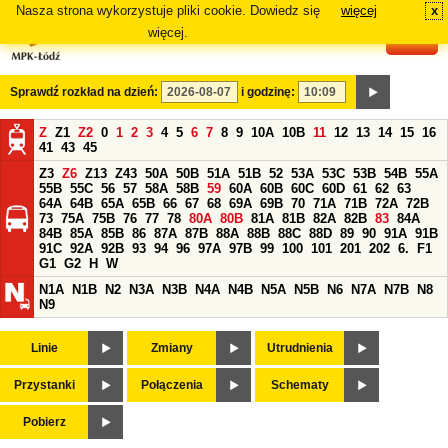
Nasza strona wykorzystuje pliki cookie. Dowiedz się
więcej
x
#
więcej.
Sprawdź rozkład na dzień:
i godzinę:
Z
Z1
Z2
0
1
2
3
4
5
6
7
8
9
10A
10B
11
12
13
14
15
16
41
43
45
Z3
Z6
Z13
Z43
50A
50B
51A
51B
52
53A
53C
53B
54B
55A
55B
55C
56
57
58A
58B
59
60A
60B
60C
60D
61
62
63
64A
64B
65A
65B
66
67
68
69A
69B
70
71A
71B
72A
72B
73
75A
75B
76
77
78
80A
80B
81A
81B
82A
82B
83
84A
84B
85A
85B
86
87A
87B
88A
88B
88C
88D
89
90
91A
91B
91C
92A
92B
93
94
96
97A
97B
99
100
101
201
202
6.
F1
G1
G2
H
W
N1A
N1B
N2
N3A
N3B
N4A
N4B
N5A
N5B
N6
N7A
N7B
N8
N9
Linie
Zmiany
Utrudnienia
Przystanki
Połączenia
Schematy
Pobierz