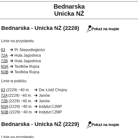
Bednarska
Unicka NŻ
Bednarska - Unicka NŻ (2228)
Pokaż na mapie
Linie na przystanku
63
Pl. Niepodległości
72A
Huta Jagodnica
72B
Huta Jagodnica
N3A
Teofilów Rojna
N3B
Teofilów Rojna
Linie w pobliżu
63
(2229) ~40 m.
Dw. Łódź Chojny
72A
(2229) ~40 m.
Janów
72B
(2229) ~40 m.
Janów
N3A
(2229) ~40 m.
Instytut CZMP
N3B
(2229) ~40 m.
Instytut CZMP
Bednarska - Unicka NŻ (2229)
Pokaż na mapie
Linie na przystanku