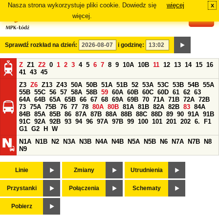
Nasza strona wykorzystuje pliki cookie. Dowiedz się
więcej
x
#
więcej.
Sprawdź rozkład na dzień:
i godzinę:
Z
Z1
Z2
0
1
2
3
4
5
6
7
8
9
10A
10B
11
12
13
14
15
16
41
43
45
Z3
Z6
Z13
Z43
50A
50B
51A
51B
52
53A
53C
53B
54B
55A
55B
55C
56
57
58A
58B
59
60A
60B
60C
60D
61
62
63
64A
64B
65A
65B
66
67
68
69A
69B
70
71A
71B
72A
72B
73
75A
75B
76
77
78
80A
80B
81A
81B
82A
82B
83
84A
84B
85A
85B
86
87A
87B
88A
88B
88C
88D
89
90
91A
91B
91C
92A
92B
93
94
96
97A
97B
99
100
101
201
202
6.
F1
G1
G2
H
W
N1A
N1B
N2
N3A
N3B
N4A
N4B
N5A
N5B
N6
N7A
N7B
N8
N9
Linie
Zmiany
Utrudnienia
Przystanki
Połączenia
Schematy
Pobierz