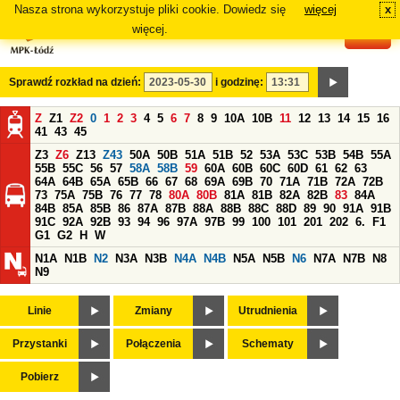
Nasza strona wykorzystuje pliki cookie. Dowiedz się
więcej
x
#
więcej.
Sprawdź rozkład na dzień:
i godzinę:
Z
Z1
Z2
0
1
2
3
4
5
6
7
8
9
10A
10B
11
12
13
14
15
16
41
43
45
Z3
Z6
Z13
Z43
50A
50B
51A
51B
52
53A
53C
53B
54B
55A
55B
55C
56
57
58A
58B
59
60A
60B
60C
60D
61
62
63
64A
64B
65A
65B
66
67
68
69A
69B
70
71A
71B
72A
72B
73
75A
75B
76
77
78
80A
80B
81A
81B
82A
82B
83
84A
84B
85A
85B
86
87A
87B
88A
88B
88C
88D
89
90
91A
91B
91C
92A
92B
93
94
96
97A
97B
99
100
101
201
202
6.
F1
G1
G2
H
W
N1A
N1B
N2
N3A
N3B
N4A
N4B
N5A
N5B
N6
N7A
N7B
N8
N9
Linie
Zmiany
Utrudnienia
Przystanki
Połączenia
Schematy
Pobierz