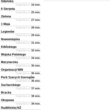
Gdańska
Dojeżdża w:
16 min.
6 Sierpnia
Dojeżdża w:
25 min.
Zielona
Dojeżdża w:
27 min.
1 Maja
Dojeżdża w:
28 min.
Legionów
Dojeżdża w:
29 min.
Nowomiejska
Dojeżdża w:
31 min.
Kilińskiego
Dojeżdża w:
32 min.
Wojska Polskiego
Dojeżdża w:
34 min.
Marynarska
Dojeżdża w:
35 min.
Organizacji WiN
Dojeżdża w:
36 min.
Park Szarych Szeregów
Dojeżdża w:
36 min.
Sucharskiego
Dojeżdża w:
37 min.
Bracka
Dojeżdża w:
38 min.
Okopowa
Dojeżdża w:
39 min.
Radlińskiej NŻ