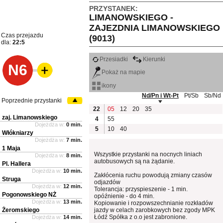
PRZYSTANEK:
LIMANOWSKIEGO -
ZAJEZDNIA LIMANOWSKIEGO
Czas przejazdu
(9013)
dla:
22:5
Przesiadki
Kierunki
N6
Pokaż na mapie
ikony
Nd/Pn i Wt-Pt
Pt/Sb
Sb/Nd
Poprzednie przystanki
22
05
12
20
35
zaj. Limanowskiego
4
55
Dojeżdża w:
0 min.
5
10
40
Włókniarzy
Dojeżdża w:
7 min.
1 Maja
Wszystkie przystanki na nocnych liniach
Dojeżdża w:
8 min.
autobusowych są na żądanie.
Pl. Hallera
Dojeżdża w:
10 min.
Zakłócenia ruchu powodują zmiany czasów
Struga
odjazdów
Dojeżdża w:
12 min.
Tolerancja: przyspieszenie - 1 min.
Pogonowskiego NŻ
opóźnienie - do 4 min.
Dojeżdża w:
13 min.
Kopiowanie i rozpowszechnianie rozkładów
Żeromskiego
jazdy w celach zarobkowych bez zgody MPK
Łódź Spółka z o.o jest zabronione.
Dojeżdża w:
14 min.