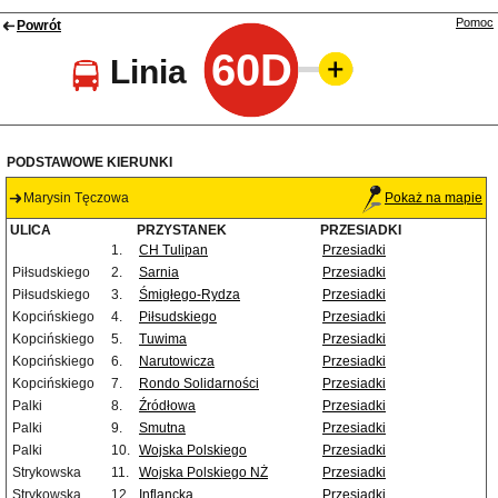
Pomoc
Powrót
60D
Linia
PODSTAWOWE KIERUNKI
Marysin Tęczowa
Pokaż na mapie
ULICA
PRZYSTANEK
PRZESIADKI
1.
CH Tulipan
Przesiadki
Piłsudskiego
2.
Sarnia
Przesiadki
Piłsudskiego
3.
Śmigłego-Rydza
Przesiadki
Kopcińskiego
4.
Piłsudskiego
Przesiadki
Kopcińskiego
5.
Tuwima
Przesiadki
Kopcińskiego
6.
Narutowicza
Przesiadki
Kopcińskiego
7.
Rondo Solidarności
Przesiadki
Palki
8.
Źródłowa
Przesiadki
Palki
9.
Smutna
Przesiadki
Palki
10.
Wojska Polskiego
Przesiadki
Strykowska
11.
Wojska Polskiego NŻ
Przesiadki
Strykowska
12.
Inflancka
Przesiadki