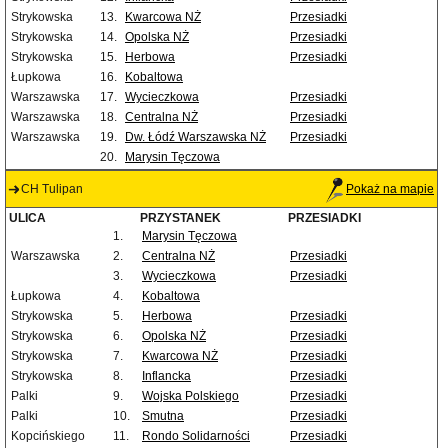
Strykowska
13.
Kwarcowa NŻ
Przesiadki
Strykowska
14.
Opolska NŻ
Przesiadki
Strykowska
15.
Herbowa
Przesiadki
Łupkowa
16.
Kobaltowa
Warszawska
17.
Wycieczkowa
Przesiadki
Warszawska
18.
Centralna NŻ
Przesiadki
Warszawska
19.
Dw. Łódź Warszawska NŻ
Przesiadki
20.
Marysin Tęczowa
CH Tulipan
Pokaż na mapie
ULICA
PRZYSTANEK
PRZESIADKI
1.
Marysin Tęczowa
Warszawska
2.
Centralna NŻ
Przesiadki
3.
Wycieczkowa
Przesiadki
Łupkowa
4.
Kobaltowa
Strykowska
5.
Herbowa
Przesiadki
Strykowska
6.
Opolska NŻ
Przesiadki
Strykowska
7.
Kwarcowa NŻ
Przesiadki
Strykowska
8.
Inflancka
Przesiadki
Palki
9.
Wojska Polskiego
Przesiadki
Palki
10.
Smutna
Przesiadki
Kopcińskiego
11.
Rondo Solidarności
Przesiadki