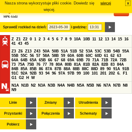
Nasza strona wykorzystuje pliki cookie. Dowiedz się
więcej
x
#
więcej.
Sprawdź rozkład na dzień:
i godzinę:
Z
Z1
Z2
0
1
2
3
4
5
6
7
8
9
10A
10B
11
12
13
14
15
16
41
43
45
Z3
Z6
Z13
Z43
50A
50B
51A
51B
52
53A
53C
53B
54B
55A
55B
55C
56
57
58A
58B
59
60A
60B
60C
60D
61
62
63
64A
64B
65A
65B
66
67
68
69A
69B
70
71A
71B
72A
72B
73
75A
75B
76
77
78
80A
80B
81A
81B
82A
82B
83
84A
84B
85A
85B
86
87A
87B
88A
88B
88C
88D
89
90
91A
91B
91C
92A
92B
93
94
96
97A
97B
99
100
101
201
202
6.
F1
G1
G2
H
W
N1A
N1B
N2
N3A
N3B
N4A
N4B
N5A
N5B
N6
N7A
N7B
N8
N9
Linie
Zmiany
Utrudnienia
Przystanki
Połączenia
Schematy
Pobierz