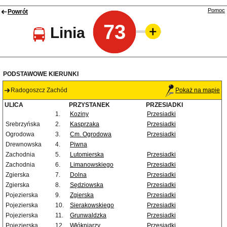
Pomoc
Powrót
73
Linia
PODSTAWOWE KIERUNKI
Radogoszcz Zachód
Pokaż na mapie
ULICA
PRZYSTANEK
PRZESIADKI
1.
Koziny
Przesiadki
Srebrzyńska
2.
Kasprzaka
Przesiadki
Ogrodowa
3.
Cm. Ogrodowa
Przesiadki
Drewnowska
4.
Piwna
Zachodnia
5.
Lutomierska
Przesiadki
Zachodnia
6.
Limanowskiego
Przesiadki
Zgierska
7.
Dolna
Przesiadki
Zgierska
8.
Sędziowska
Przesiadki
Pojezierska
9.
Zgierska
Przesiadki
Pojezierska
10.
Sierakowskiego
Przesiadki
Pojezierska
11.
Grunwaldzka
Przesiadki
Pojezierska
12.
Włókniarzy
Przesiadki