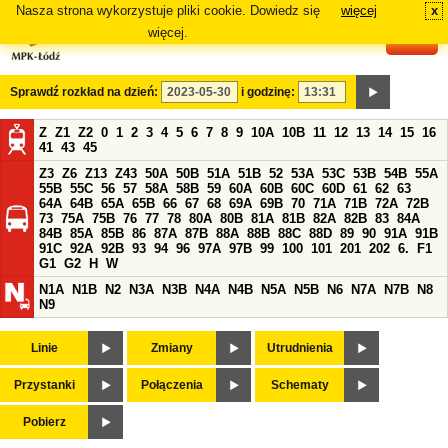
Nasza strona wykorzystuje pliki cookie. Dowiedz się
więcej
x
#
więcej.
Sprawdź rozkład na dzień:
i godzinę:
Z
Z1
Z2
0
1
2
3
4
5
6
7
8
9
10A
10B
11
12
13
14
15
16
41
43
45
Z3
Z6
Z13
Z43
50A
50B
51A
51B
52
53A
53C
53B
54B
55A
55B
55C
56
57
58A
58B
59
60A
60B
60C
60D
61
62
63
64A
64B
65A
65B
66
67
68
69A
69B
70
71A
71B
72A
72B
73
75A
75B
76
77
78
80A
80B
81A
81B
82A
82B
83
84A
84B
85A
85B
86
87A
87B
88A
88B
88C
88D
89
90
91A
91B
91C
92A
92B
93
94
96
97A
97B
99
100
101
201
202
6.
F1
G1
G2
H
W
N1A
N1B
N2
N3A
N3B
N4A
N4B
N5A
N5B
N6
N7A
N7B
N8
N9
Linie
Zmiany
Utrudnienia
Przystanki
Połączenia
Schematy
Pobierz