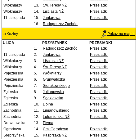
Włókniarzy
13.
Św. Teresy NŻ
Przesiadki
Włókniarzy
14.
Liściasta NŻ
Przesiadki
11 Listopada
15.
Jantarowa
Przesiadki
16.
Radogoszcz Zachód
Koziny
Pokaż na mapie
ULICA
PRZYSTANEK
PRZESIADKI
1.
Radogoszcz Zachód
Przesiadki
11 Listopada
2.
Jantarowa
Przesiadki
Włókniarzy
3.
Liściasta NŻ
Przesiadki
Włókniarzy
4.
Św. Teresy NŻ
Przesiadki
Pojezierska
5.
Włókniarzy
Przesiadki
Pojezierska
6.
Grunwaldzka
Przesiadki
Pojezierska
7.
Sierakowskiego
Przesiadki
Zgierska
8.
Julianowska
Przesiadki
Zgierska
9.
Sędziowska
Przesiadki
Zgierska
10.
Dolna
Przesiadki
Zachodnia
11.
Limanowskiego
Przesiadki
Zachodnia
12.
Lutomierska NŻ
Przesiadki
Drewnowska
13.
Piwna
Ogrodowa
14.
Cm. Ogrodowa
Przesiadki
Srebrzyńska
15.
Kasprzaka NŻ
Przesiadki