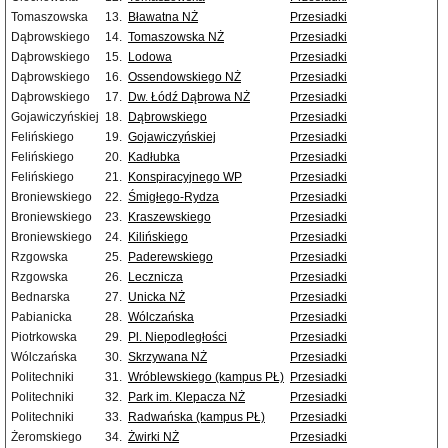
Tomaszowska
13.
Bławatna NŻ
Przesiadki
Dąbrowskiego
14.
Tomaszowska NŻ
Przesiadki
Dąbrowskiego
15.
Lodowa
Przesiadki
Dąbrowskiego
16.
Ossendowskiego NŻ
Przesiadki
Dąbrowskiego
17.
Dw. Łódź Dąbrowa NŻ
Przesiadki
Gojawiczyńskiej
18.
Dąbrowskiego
Przesiadki
Felińskiego
19.
Gojawiczyńskiej
Przesiadki
Felińskiego
20.
Kadłubka
Przesiadki
Felińskiego
21.
Konspiracyjnego WP
Przesiadki
Broniewskiego
22.
Śmigłego-Rydza
Przesiadki
Broniewskiego
23.
Kraszewskiego
Przesiadki
Broniewskiego
24.
Kilińskiego
Przesiadki
Rzgowska
25.
Paderewskiego
Przesiadki
Rzgowska
26.
Lecznicza
Przesiadki
Bednarska
27.
Unicka NŻ
Przesiadki
Pabianicka
28.
Wólczańska
Przesiadki
Piotrkowska
29.
Pl. Niepodległości
Przesiadki
Wólczańska
30.
Skrzywana NŻ
Przesiadki
Politechniki
31.
Wróblewskiego (kampus PŁ)
Przesiadki
Politechniki
32.
Park im. Klepacza NŻ
Przesiadki
Politechniki
33.
Radwańska (kampus PŁ)
Przesiadki
Żeromskiego
34.
Żwirki NŻ
Przesiadki