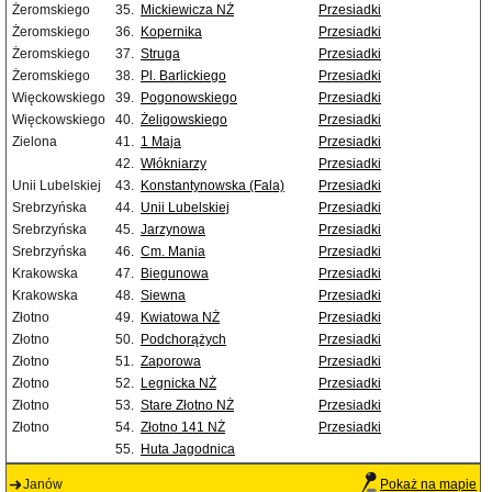
Żeromskiego
35.
Mickiewicza NŻ
Przesiadki
Żeromskiego
36.
Kopernika
Przesiadki
Żeromskiego
37.
Struga
Przesiadki
Żeromskiego
38.
Pl. Barlickiego
Przesiadki
Więckowskiego
39.
Pogonowskiego
Przesiadki
Więckowskiego
40.
Żeligowskiego
Przesiadki
Zielona
41.
1 Maja
Przesiadki
42.
Włókniarzy
Przesiadki
Unii Lubelskiej
43.
Konstantynowska (Fala)
Przesiadki
Srebrzyńska
44.
Unii Lubelskiej
Przesiadki
Srebrzyńska
45.
Jarzynowa
Przesiadki
Srebrzyńska
46.
Cm. Mania
Przesiadki
Krakowska
47.
Biegunowa
Przesiadki
Krakowska
48.
Siewna
Przesiadki
Złotno
49.
Kwiatowa NŻ
Przesiadki
Złotno
50.
Podchorążych
Przesiadki
Złotno
51.
Zaporowa
Przesiadki
Złotno
52.
Legnicka NŻ
Przesiadki
Złotno
53.
Stare Złotno NŻ
Przesiadki
Złotno
54.
Złotno 141 NŻ
Przesiadki
55.
Huta Jagodnica
Janów
Pokaż na mapie