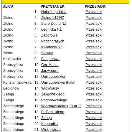
ULICA
PRZYSTANEK
PRZESIADKI
1.
Huta Jagodnica
Przesiadki
Złotno
2.
Złotno 141 NŻ
Przesiadki
Złotno
3.
Stare Złotno NŻ
Przesiadki
Złotno
4.
Legnicka NŻ
Przesiadki
Złotno
5.
Zaporowa
Przesiadki
Złotno
6.
Podchorążych
Przesiadki
Złotno
7.
Kwiatowa NŻ
Przesiadki
Złotno
8.
Siewna
Przesiadki
Krakowska
9.
Biegunowa
Przesiadki
Srebrzyńska
10.
Cm. Mania
Przesiadki
Srebrzyńska
11.
Jarzynowa
Przesiadki
Srebrzyńska
12.
Unii Lubelskiej
Przesiadki
Konstantynowska
13.
Unii Lubelskiej (Fala)
Przesiadki
Legionów
14.
Włókniarzy
Przesiadki
1 Maja
15.
Żeligowskiego
Przesiadki
1 Maja
16.
Pogonowskiego
Przesiadki
Żeromskiego
17.
Więckowskiego (LO nr 1)
Przesiadki
Żeromskiego
18.
Pl. Barlickiego
Przesiadki
Żeromskiego
19.
Struga
Przesiadki
Żeromskiego
20.
Kopernika
Przesiadki
Żeromskiego
21.
Mickiewicza
Przesiadki