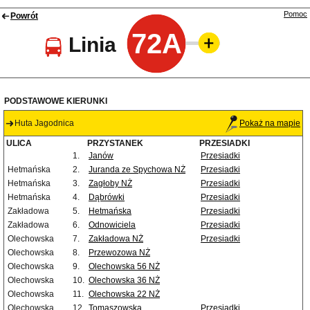
Pomoc
Powrót
72A
Linia
PODSTAWOWE KIERUNKI
Huta Jagodnica
Pokaż na mapie
ULICA
PRZYSTANEK
PRZESIADKI
1.
Janów
Przesiadki
Hetmańska
2.
Juranda ze Spychowa NŻ
Przesiadki
Hetmańska
3.
Zagłoby NŻ
Przesiadki
Hetmańska
4.
Dąbrówki
Przesiadki
Zakładowa
5.
Hetmańska
Przesiadki
Zakładowa
6.
Odnowiciela
Przesiadki
Olechowska
7.
Zakładowa NŻ
Przesiadki
Olechowska
8.
Przewozowa NŻ
Olechowska
9.
Olechowska 56 NŻ
Olechowska
10.
Olechowska 36 NŻ
Olechowska
11.
Olechowska 22 NŻ
Olechowska
12.
Tomaszowska
Przesiadki