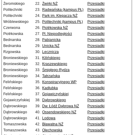
Żeromskiego
22.
Żwirki NŻ
Przesiadki
Politechniki
23.
Radwańska (kampus PŁ)
Przesiadki
Politechniki
24.
Park im. Klepacza NŻ
Przesiadki
Wróblewskiego
25.
Politechniki (kampus PŁ)
Przesiadki
Czerwona
26.
Piotrkowska NŻ
Przesiadki
Piotrkowska
27.
Pl. Niepodległości
Przesiadki
Bednarska
28.
Pabianicka
Przesiadki
Bednarska
29.
Unicka NŻ
Przesiadki
Rzgowska
30.
Lecznicza
Przesiadki
Broniewskiego
31.
Kilińskiego
Przesiadki
Broniewskiego
32.
Kraszewskiego
Przesiadki
Broniewskiego
33.
Śmigłego-Rydza
Przesiadki
Broniewskiego
34.
Tatrzańska
Przesiadki
Felińskiego
35.
Konspiracyjnego WP
Przesiadki
Felińskiego
36.
Kadłubka
Przesiadki
Felińskiego
37.
Gojawiczyńskiej
Przesiadki
Gojawiczyńskiej
38.
Dąbrowskiego
Przesiadki
Dąbrowskiego
39.
Dw. Łódź Dąbrowa NŻ
Przesiadki
Dąbrowskiego
40.
Ossendowskiego NŻ
Przesiadki
Dąbrowskiego
41.
Lodowa
Przesiadki
Tomaszowska
42.
Bławatna NŻ
Przesiadki
Tomaszowska
43.
Olechowska
Przesiadki