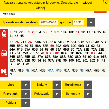
Nasza strona wykorzystuje pliki cookie. Dowiedz się
więcej
x
#
więcej.
Sprawdź rozkład na dzień:
i godzinę:
Z
Z1
Z2
0
1
2
3
4
5
6
7
8
9
10A
10B
11
12
13
14
15
16
41
43
45
Z3
Z6
Z13
Z43
50A
50B
51A
51B
52
53A
53C
53B
54B
55A
55B
55C
56
57
58A
58B
59
60A
60B
60C
60D
61
62
63
64A
64B
65A
65B
66
67
68
69A
69B
70
71A
71B
72A
72B
73
75A
75B
76
77
78
80A
80B
81A
81B
82A
82B
83
84A
84B
85A
85B
86
87A
87B
88A
88B
88C
88D
89
90
91A
91B
91C
92A
92B
93
94
96
97A
97B
99
100
101
201
202
6.
F1
G1
G2
H
W
N1A
N1B
N2
N3A
N3B
N4A
N4B
N5A
N5B
N6
N7A
N7B
N8
N9
Linie
Zmiany
Utrudnienia
Przystanki
Połączenia
Schematy
Pobierz