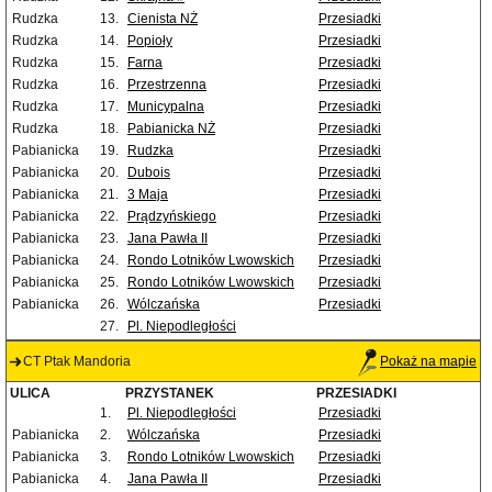
Rudzka
13.
Cienista NŻ
Przesiadki
Rudzka
14.
Popioły
Przesiadki
Rudzka
15.
Farna
Przesiadki
Rudzka
16.
Przestrzenna
Przesiadki
Rudzka
17.
Municypalna
Przesiadki
Rudzka
18.
Pabianicka NŻ
Przesiadki
Pabianicka
19.
Rudzka
Przesiadki
Pabianicka
20.
Dubois
Przesiadki
Pabianicka
21.
3 Maja
Przesiadki
Pabianicka
22.
Prądzyńskiego
Przesiadki
Pabianicka
23.
Jana Pawła II
Przesiadki
Pabianicka
24.
Rondo Lotników Lwowskich
Przesiadki
Pabianicka
25.
Rondo Lotników Lwowskich
Przesiadki
Pabianicka
26.
Wólczańska
Przesiadki
27.
Pl. Niepodległości
CT Ptak Mandoria
Pokaż na mapie
ULICA
PRZYSTANEK
PRZESIADKI
1.
Pl. Niepodległości
Przesiadki
Pabianicka
2.
Wólczańska
Przesiadki
Pabianicka
3.
Rondo Lotników Lwowskich
Przesiadki
Pabianicka
4.
Jana Pawła II
Przesiadki