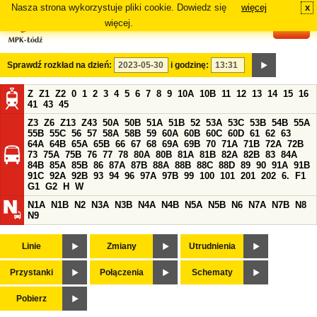
Nasza strona wykorzystuje pliki cookie. Dowiedz się
więcej
x
#
więcej.
Sprawdź rozkład na dzień:
i godzinę:
Z
Z1
Z2
0
1
2
3
4
5
6
7
8
9
10A
10B
11
12
13
14
15
16
41
43
45
Z3
Z6
Z13
Z43
50A
50B
51A
51B
52
53A
53C
53B
54B
55A
55B
55C
56
57
58A
58B
59
60A
60B
60C
60D
61
62
63
64A
64B
65A
65B
66
67
68
69A
69B
70
71A
71B
72A
72B
73
75A
75B
76
77
78
80A
80B
81A
81B
82A
82B
83
84A
84B
85A
85B
86
87A
87B
88A
88B
88C
88D
89
90
91A
91B
91C
92A
92B
93
94
96
97A
97B
99
100
101
201
202
6.
F1
G1
G2
H
W
N1A
N1B
N2
N3A
N3B
N4A
N4B
N5A
N5B
N6
N7A
N7B
N8
N9
Linie
Zmiany
Utrudnienia
Przystanki
Połączenia
Schematy
Pobierz