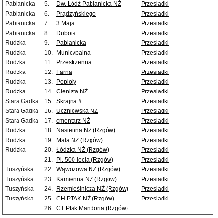
Pabianicka
5.
Dw. Łódź Pabianicka NŻ
Przesiadki
Pabianicka
6.
Prądzyńskiego
Przesiadki
Pabianicka
7.
3 Maja
Przesiadki
Pabianicka
8.
Dubois
Przesiadki
Rudzka
9.
Pabianicka
Przesiadki
Rudzka
10.
Municypalna
Przesiadki
Rudzka
11.
Przestrzenna
Przesiadki
Rudzka
12.
Farna
Przesiadki
Rudzka
13.
Popioły
Przesiadki
Rudzka
14.
Cienista NŻ
Przesiadki
Stara Gadka
15.
Skrajna #
Przesiadki
Stara Gadka
16.
Uczniowska NŻ
Przesiadki
Stara Gadka
17.
cmentarz NŻ
Przesiadki
Rudzka
18.
Nasienna NŻ (Rzgów)
Przesiadki
Rudzka
19.
Mała NŻ (Rzgów)
Przesiadki
Rudzka
20.
Łódzka NŻ (Rzgów)
Przesiadki
21.
Pl. 500-lecia (Rzgów)
Przesiadki
Tuszyńska
22.
Wąwozowa NŻ (Rzgów)
Przesiadki
Tuszyńska
23.
Kamienna NŻ (Rzgów)
Przesiadki
Tuszyńska
24.
Rzemieślnicza NŻ (Rzgów)
Przesiadki
Tuszyńska
25.
CH PTAK NŻ (Rzgów)
Przesiadki
26.
CT Ptak Mandoria (Rzgów)