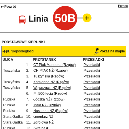
Pomoc
Powrót
50B
Linia
PODSTAWOWE KIERUNKI
pl. Niepodległości
Pokaż na mapie
ULICA
PRZYSTANEK
PRZESIADKI
1.
CT Ptak Mandoria (Rzgów)
Przesiadki
Tuszyńska
2.
CH PTAK NŻ (Rzgów)
Przesiadki
3.
Tuszyńska (Rzgów)
Przesiadki
Tuszyńska
4.
Kamienna NŻ (Rzgów)
Przesiadki
Tuszyńska
5.
Wąwozowa NŻ (Rzgów)
Przesiadki
6.
Pl. 500-lecia (Rzgów)
Przesiadki
Rudzka
7.
Łódzka NŻ (Rzgów)
Przesiadki
Rudzka
8.
Mała NŻ (Rzgów)
Przesiadki
Rudzka
9.
Nasienna NŻ (Rzgów)
Przesiadki
Stara Gadka
10.
cmentarz NŻ
Przesiadki
Stara Gadka
11.
Zdrojowa NŻ
Przesiadki
Rudzka
12.
Skrajna #
Przesiadki