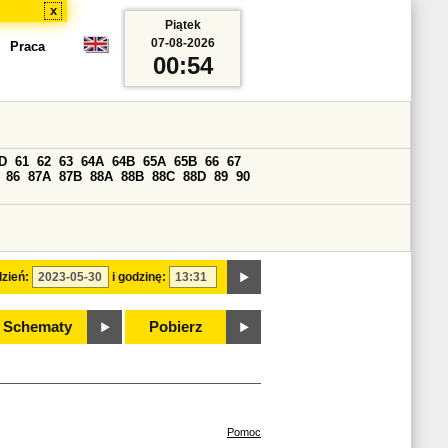
x
Piątek
07-08-2026
Praca
00:54
D
61
62
63
64A
64B
65A
65B
66
67
86
87A
87B
88A
88B
88C
88D
89
90
zień:
i godzinę:
Schematy
Pobierz
Pomoc