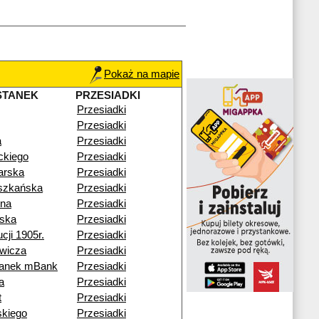
Pokaż na mapie
STANEK
PRZESIADKI
Przesiadki
Przesiadki
a
Przesiadki
ckiego
Przesiadki
arska
Przesiadki
szkańska
Przesiadki
cna
Przesiadki
ska
Przesiadki
cji 1905r.
Przesiadki
wicza
Przesiadki
tanek mBank
Przesiadki
a
Przesiadki
t
Przesiadki
skiego
Przesiadki