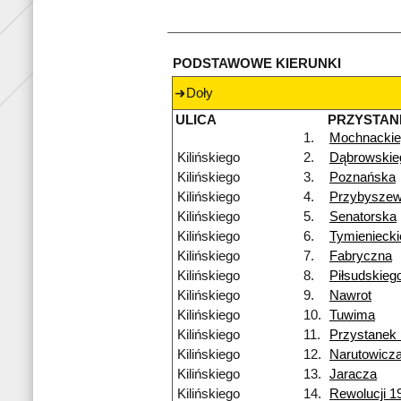
PODSTAWOWE KIERUNKI
Doły
ULICA
PRZYSTAN
1.
Mochnackie
Kilińskiego
2.
Dąbrowskie
Kilińskiego
3.
Poznańska
Kilińskiego
4.
Przybyszew
Kilińskiego
5.
Senatorska
Kilińskiego
6.
Tymienieck
Kilińskiego
7.
Fabryczna
Kilińskiego
8.
Piłsudskieg
Kilińskiego
9.
Nawrot
Kilińskiego
10.
Tuwima
Kilińskiego
11.
Przystanek
Kilińskiego
12.
Narutowicz
Kilińskiego
13.
Jaracza
Kilińskiego
14.
Rewolucji 1