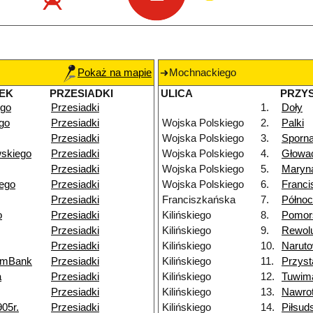
Pokaż na mapie
Mochnackiego
EK
PRZESIADKI
ULICA
PRZY
go
Przesiadki
1.
Doły
go
Przesiadki
Wojska Polskiego
2.
Palki
Przesiadki
Wojska Polskiego
3.
Sporn
skiego
Przesiadki
Wojska Polskiego
4.
Głowa
Przesiadki
Wojska Polskiego
5.
Maryn
iego
Przesiadki
Wojska Polskiego
6.
Franci
Przesiadki
Franciszkańska
7.
Półno
o
Przesiadki
Kilińskiego
8.
Pomor
Przesiadki
Kilińskiego
9.
Rewolu
Przesiadki
Kilińskiego
10.
Naruto
 mBank
Przesiadki
Kilińskiego
11.
Przys
a
Przesiadki
Kilińskiego
12.
Tuwim
Przesiadki
Kilińskiego
13.
Nawro
905r.
Przesiadki
Kilińskiego
14.
Piłsud