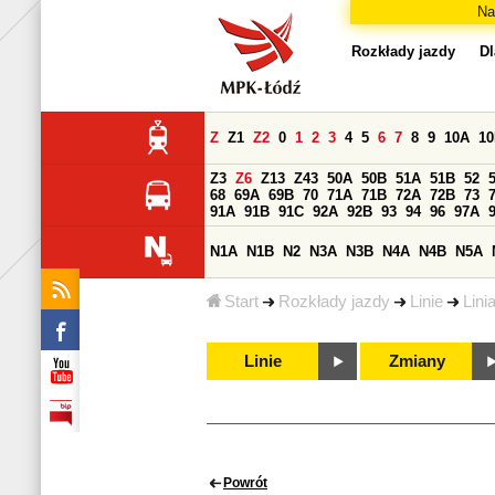
Na
Rozkłady jazdy
Dl
Z
Z1
Z2
0
1
2
3
4
5
6
7
8
9
10A
1
Z3
Z6
Z13
Z43
50A
50B
51A
51B
52
68
69A
69B
70
71A
71B
72A
72B
73
91A
91B
91C
92A
92B
93
94
96
97A
N1A
N1B
N2
N3A
N3B
N4A
N4B
N5A
Start
Rozkłady jazdy
Linie
Lini
Linie
Zmiany
Powrót