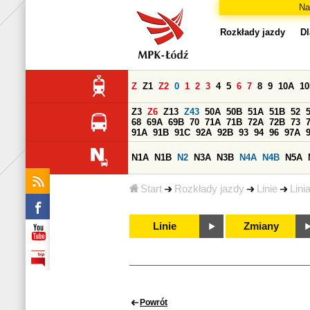
Na
Rozkłady jazdy
Dl
Z
Z1
Z2
0
1
2
3
4
5
6
7
8
9
10A
1
Z3
Z6
Z13
Z43
50A
50B
51A
51B
52
68
69A
69B
70
71A
71B
72A
72B
73
91A
91B
91C
92A
92B
93
94
96
97A
N1A
N1B
N2
N3A
N3B
N4A
N4B
N5A
Start
Rozkłady jazdy
Linie
Lini
Linie
Zmiany
Powrót