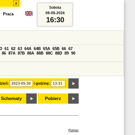
x
Sobota
08-08-2026
Praca
16:30
D
61
62
63
64A
64B
65A
65B
66
67
86
87A
87B
88A
88B
88C
88D
89
90
zień:
i godzinę:
Schematy
Pobierz
Pomoc