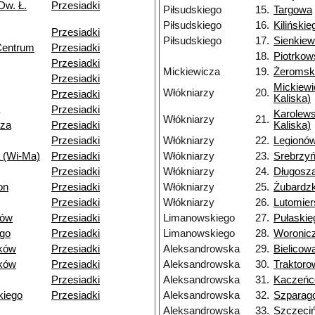
Dw. Ł.
Przesiadki
Piłsudskiego
15.
Targowa
Piłsudskiego
16.
Kilińskie
Przesiadki
Piłsudskiego
17.
Sienkiew
Centrum
Przesiadki
18.
Piotrko
Przesiadki
Mickiewicza
19.
Żeromsk
Przesiadki
Mickiewi
Włókniarzy
20.
Przesiadki
Kaliska)
Przesiadki
Karolews
Włókniarzy
21.
dza
Przesiadki
Kaliska)
Przesiadki
Włókniarzy
22.
Legionó
 (Wi-Ma)
Przesiadki
Włókniarzy
23.
Srebrzy
Przesiadki
Włókniarzy
24.
Długosz
on
Przesiadki
Włókniarzy
25.
Żubardz
Przesiadki
Włókniarzy
26.
Lutomier
dów
Przesiadki
Limanowskiego
27.
Pułaskie
go
Przesiadki
Limanowskiego
28.
Woronic
ków
Przesiadki
Aleksandrowska
29.
Bielicow
ków
Przesiadki
Aleksandrowska
30.
Traktoro
Przesiadki
Aleksandrowska
31.
Kaczeń
kiego
Przesiadki
Aleksandrowska
32.
Szparag
Aleksandrowska
33.
Szczeci