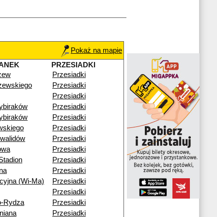
Pokaż na mapie
ANEK
PRZESIADKI
zew
Przesiadki
zewskiego
Przesiadki
Przesiadki
ybiraków
Przesiadki
ybiraków
Przesiadki
wskiego
Przesiadki
nwalidów
Przesiadki
owa
Przesiadki
Stadion
Przesiadki
ana
Przesiadki
cyjna (Wi-Ma)
Przesiadki
Przesiadki
o-Rydza
Przesiadki
niana
Przesiadki