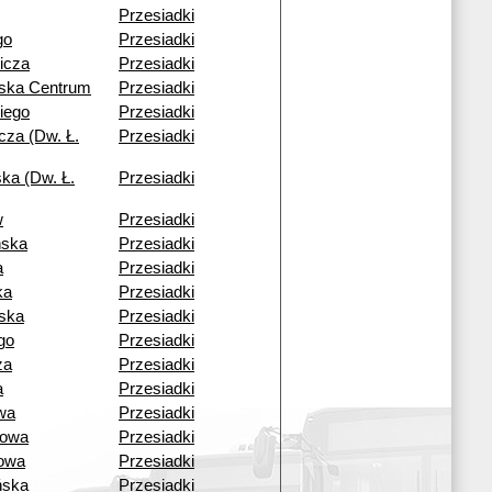
Przesiadki
go
Przesiadki
icza
Przesiadki
wska Centrum
Przesiadki
iego
Przesiadki
cza (Dw. Ł.
Przesiadki
ka (Dw. Ł.
Przesiadki
w
Przesiadki
ńska
Przesiadki
a
Przesiadki
ka
Przesiadki
ska
Przesiadki
go
Przesiadki
za
Przesiadki
a
Przesiadki
wa
Przesiadki
cowa
Przesiadki
owa
Przesiadki
ńska
Przesiadki