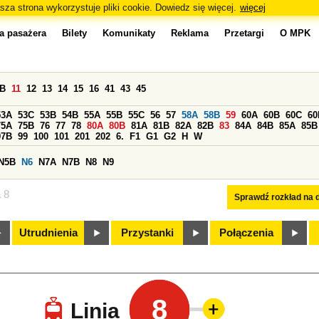
sza strona wykorzystuje pliki cookie. Dowiedz się więcej.
więcej
a pasażera
Bilety
Komunikaty
Reklama
Przetargi
O MPK
0B
11
12
13
14
15
16
41
43
45
53A
53C
53B
54B
55A
55B
55C
56
57
58A
58B
59
60A
60B
60C
60
75A
75B
76
77
78
80A
80B
81A
81B
82A
82B
83
84A
84B
85A
85B
97B
99
100
101
201
202
6.
F1
G1
G2
H
W
N5B
N6
N7A
N7B
N8
N9
a 8
Sprawdź rozkład na d
Utrudnienia
Przystanki
Połączenia
8
Linia