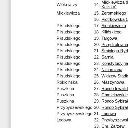
Mickiewicza (
Włókniarzy
14.
Kaliska)
Mickiewicza
15.
Żeromskiego
16.
Piotrkowska 
Piłsudskiego
17.
Sienkiewicza
Piłsudskiego
18.
Kilińskiego
Piłsudskiego
19.
Targowa
Piłsudskiego
20.
Przędzalniana
Piłsudskiego
21.
Śmigłego-Ry
Piłsudskiego
22.
Sarnia
Piłsudskiego
23.
Konstytucyjna
Piłsudskiego
24.
Niciarniana
Piłsudskiego
25.
Widzew Stadi
Rokicińska
26.
Maszynowa
Puszkina
27.
Rondo Inwali
Puszkina
28.
Chmielowskie
Puszkina
29.
Rondo Sybira
Przybyszewskiego
30.
Rondo Sybira
Przybyszewskiego
31.
Lodowa
Lodowa
32.
Przybyszews
33.
Cm. Zarzew