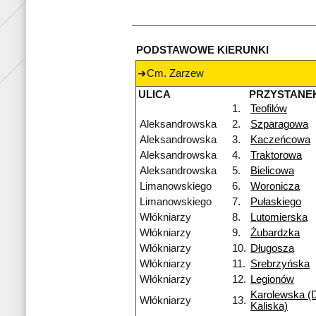
PODSTAWOWE KIERUNKI
Cm. Zarzew
ULICA
PRZYSTANE
1.
Teofilów
Aleksandrowska
2.
Szparagowa
Aleksandrowska
3.
Kaczeńcowa
Aleksandrowska
4.
Traktorowa
Aleksandrowska
5.
Bielicowa
Limanowskiego
6.
Woronicza
Limanowskiego
7.
Pułaskiego
Włókniarzy
8.
Lutomierska
Włókniarzy
9.
Żubardzka
Włókniarzy
10.
Długosza
Włókniarzy
11.
Srebrzyńska
Włókniarzy
12.
Legionów
Karolewska (D
Włókniarzy
13.
Kaliska)