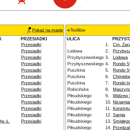
Pokaż na mapie
Teofilów
K
PRZESIADKI
ULICA
PRZYST
Przesiadki
1.
Cm. Zar
Przesiadki
Lodowa
2.
Przybys
Przesiadki
Przybyszewskiego
3.
Lodowa
Przesiadki
Przybyszewskiego
4.
Rondo S
Przesiadki
Puszkina
5.
Rondo S
Przesiadki
Puszkina
6.
Chmielo
Przesiadki
Puszkina
7.
Rondo I
Przesiadki
Rokicińska
8.
Maszyn
Przesiadki
Piłsudskiego
9.
Widzew 
Przesiadki
Piłsudskiego
10.
Niciarni
Przesiadki
Piłsudskiego
11.
Konstytu
Przesiadki
Piłsudskiego
12.
Sarnia
w. Ł.
Przesiadki
Piłsudskiego
13.
Śmigłeg
Piłsudskiego
14.
Przędzal