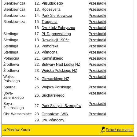
Sienkiewicza
12.
Piłsudskiego
Przesiadki
Sienkiewicza
13.
Roosevelta
Przesiadki
Sienkiewicza
14.
Park Sienkiewicza
Przesiadki
Sienkiewicza
15.
Traugutta
Przesiadki
16.
Dw. Łódź Fabryczna
Przesiadki
Sterlinga
17.
Pl. Dąbrowskiego
Przesiadki
Sterlinga
18.
Rewolucji 1905r.
Przesiadki
Sterlinga
19.
Pomorska
Przesiadki
Sterlinga
20.
Północna
Przesiadki
Północna
21.
Kamińskiego
Przesiadki
Źródłowa
22.
Bulwary Nad Łódką NŻ
Przesiadki
Źródłowa
23.
Wojska Polskiego NŻ
Przesiadki
Wojska
Przesiadki
24.
Głowackiego NŻ
Polskiego
Sporna
25.
Wojska Polskiego
Przesiadki
Boya-
Przesiadki
26.
Sucharskiego
Żeleńskiego
Boya-
Przesiadki
27.
Park Szarych Szeregów
Żeleńskiego
Obr. Westerplatte
28.
Organizacji WiN
Przesiadki
29.
Dw. Północny
Piastów Kurak
Pokaż na mapie