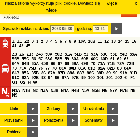
Nasza strona wykorzystuje pliki cookie. Dowiedz się
więcej
x
#
więcej.
Sprawdź rozkład na dzień:
i godzinę:
Z
Z1
Z2
0
1
2
3
4
5
6
7
8
9
10A
10B
11
12
13
14
15
16
41
43
45
Z3
Z6
Z13
Z43
50A
50B
51A
51B
52
53A
53C
53B
54B
55A
55B
55C
56
57
58A
58B
59
60A
60B
60C
60D
61
62
63
64A
64B
65A
65B
66
67
68
69A
69B
70
71A
71B
72A
72B
73
75A
75B
76
77
78
80A
80B
81A
81B
82A
82B
83
84A
84B
85A
85B
86
87A
87B
88A
88B
88C
88D
89
90
91A
91B
91C
92A
92B
93
94
96
97A
97B
99
100
101
201
202
6.
F1
G1
G2
H
W
N1A
N1B
N2
N3A
N3B
N4A
N4B
N5A
N5B
N6
N7A
N7B
N8
N9
Linie
Zmiany
Utrudnienia
Przystanki
Połączenia
Schematy
Pobierz