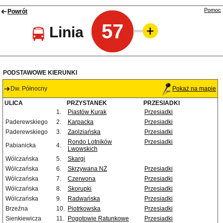
Pomoc
Powrót
57
Linia
PODSTAWOWE KIERUNKI
Dw. Północny
Pokaż na mapie
ULICA
PRZYSTANEK
PRZESIADKI
1.
Piastów Kurak
Przesiadki
Paderewskiego
2.
Karpacka
Przesiadki
Paderewskiego
3.
Zaolziańska
Przesiadki
Rondo Lotników
Przesiadki
Pabianicka
4.
Lwowskich
Wólczańska
5.
Skargi
Wólczańska
6.
Skrzywana NŻ
Przesiadki
Wólczańska
7.
Czerwona
Przesiadki
Wólczańska
8.
Skorupki
Przesiadki
Wólczańska
9.
Radwańska
Przesiadki
Brzeźna
10.
Piotrkowska
Przesiadki
Sienkiewicza
11.
Pogotowie Ratunkowe
Przesiadki