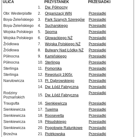
ULICA
PRZYSTANEK
PRZESIADKI
1.
Dw. Północny
Obr. Westerplatte
2.
Organizacji WiN
Przesiadki
Boya-Żeleńskiego
3.
Park Szarych Szeregów
Przesiadki
Boya-Żeleńskiego
4.
Sucharskiego
Przesiadki
Wojska Polskiego
5.
Sporna
Przesiadki
Wojska Polskiego
6.
Głowackiego NŻ
Przesiadki
Źródłowa
7.
Wojska Polskiego NŻ
Przesiadki
Źródłowa
8.
Bulwary Nad Łódką NŻ
Przesiadki
Północna
9.
Kamińskiego
Przesiadki
Północna
10.
Sterlinga
Przesiadki
Sterlinga
11.
Pomorska
Przesiadki
Sterlinga
12.
Rewolucji 1905r.
Przesiadki
Narutowicza
13.
Pl. Dąbrowskiego
Przesiadki
14.
Dw. Łódź Fabryczna
Przesiadki
Rodziny
Przesiadki
15.
Dw. Łódź Fabryczna
Poznańskich
Traugutta
16.
Sienkiewicza
Przesiadki
Sienkiewicza
17.
Tuwima
Przesiadki
Sienkiewicza
18.
Roosevelta
Przesiadki
Sienkiewicza
19.
Piłsudskiego
Przesiadki
Sienkiewicza
20.
Pogotowie Ratunkowe
Przesiadki
Brzeźna
21.
Piotrkowska
Przesiadki