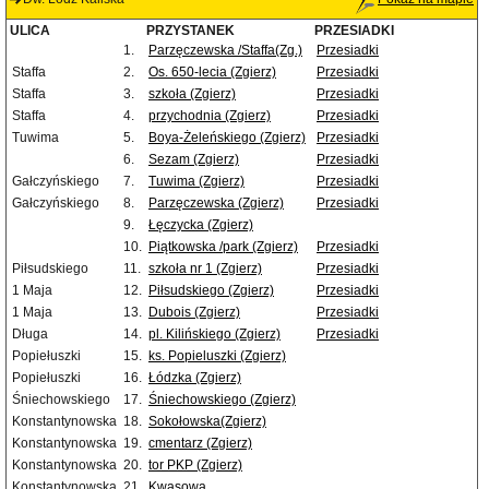
ULICA
PRZYSTANEK
PRZESIADKI
1.
Parzęczewska /Staffa(Zg.)
Przesiadki
Staffa
2.
Os. 650-lecia (Zgierz)
Przesiadki
Staffa
3.
szkoła (Zgierz)
Przesiadki
Staffa
4.
przychodnia (Zgierz)
Przesiadki
Tuwima
5.
Boya-Żeleńskiego (Zgierz)
Przesiadki
6.
Sezam (Zgierz)
Przesiadki
Gałczyńskiego
7.
Tuwima (Zgierz)
Przesiadki
Gałczyńskiego
8.
Parzęczewska (Zgierz)
Przesiadki
9.
Łęczycka (Zgierz)
10.
Piątkowska /park (Zgierz)
Przesiadki
Piłsudskiego
11.
szkoła nr 1 (Zgierz)
Przesiadki
1 Maja
12.
Piłsudskiego (Zgierz)
Przesiadki
1 Maja
13.
Dubois (Zgierz)
Przesiadki
Długa
14.
pl. Kilińskiego (Zgierz)
Przesiadki
Popiełuszki
15.
ks. Popieluszki (Zgierz)
Popiełuszki
16.
Łódzka (Zgierz)
Śniechowskiego
17.
Śniechowskiego (Zgierz)
Konstantynowska
18.
Sokołowska(Zgierz)
Konstantynowska
19.
cmentarz (Zgierz)
Konstantynowska
20.
tor PKP (Zgierz)
Konstantynowska
21.
Kwasowa