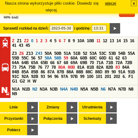
Nasza strona wykorzystuje pliki cookie. Dowiedz się
więcej
x
#
więcej.
Sprawdź rozkład na dzień:
i godzinę:
Z
Z1
Z2
0
1
2
3
4
5
6
7
8
9
10A
10B
11
12
13
14
15
16
41
43
45
Z3
Z6
Z13
Z43
50A
50B
51A
51B
52
53A
53C
53B
54B
55A
55B
55C
56
57
58A
58B
59
60A
60B
60C
60D
61
62
63
64A
64B
65A
65B
66
67
68
69A
69B
70
71A
71B
72A
72B
73
75A
75B
76
77
78
80A
80B
81A
81B
82A
82B
83
84A
84B
85A
85B
86
87A
87B
88A
88B
88C
88D
89
90
91A
91B
91C
92A
92B
93
94
96
97A
97B
99
100
101
201
202
6.
F1
G1
G2
H
W
N1A
N1B
N2
N3A
N3B
N4A
N4B
N5A
N5B
N6
N7A
N7B
N8
N9
Linie
Zmiany
Utrudnienia
Przystanki
Połączenia
Schematy
Pobierz