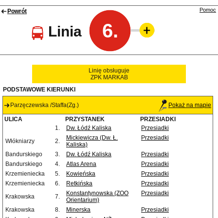
Pomoc
Powrót
6.
Linia
Linię obsługuje
ZPK MARKAB
PODSTAWOWE KIERUNKI
Parzęczewska /Staffa(Zg.)
Pokaż na mapie
ULICA
PRZYSTANEK
PRZESIADKI
1.
Dw. Łódź Kaliska
Przesiadki
Mickiewicza (Dw. Ł.
Przesiadki
Włókniarzy
2.
Kaliska)
Bandurskiego
3.
Dw. Łódź Kaliska
Przesiadki
Bandurskiego
4.
Atlas Arena
Przesiadki
Krzemieniecka
5.
Kowieńska
Przesiadki
Krzemieniecka
6.
Retkińska
Przesiadki
Konstantynowska (ZOO
Przesiadki
Krakowska
7.
Orientarium)
Krakowska
8.
Minerska
Przesiadki