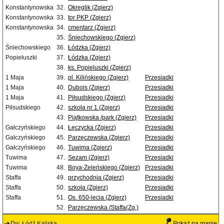
Konstantynowska
32.
Okręglik (Zgierz)
Konstantynowska
33.
tor PKP (Zgierz)
Konstantynowska
34.
cmentarz (Zgierz)
35.
Śniechowskiego (Zgierz)
Śniechowskiego
36.
Łódzka (Zgierz)
Popiełuszki
37.
Łódzka (Zgierz)
38.
ks. Popieluszki (Zgierz)
1 Maja
39.
pl. Kilińskiego (Zgierz)
Przesiadki
1 Maja
40.
Dubois (Zgierz)
Przesiadki
1 Maja
41.
Piłsudskiego (Zgierz)
Przesiadki
Piłsudskiego
42.
szkoła nr 1 (Zgierz)
Przesiadki
43.
Piątkowska /park (Zgierz)
Przesiadki
Gałczyńskiego
44.
Łęczycka (Zgierz)
Przesiadki
Gałczyńskiego
45.
Parzęczewska (Zgierz)
Przesiadki
Gałczyńskiego
46.
Tuwima (Zgierz)
Przesiadki
Tuwima
47.
Sezam (Zgierz)
Przesiadki
Tuwima
48.
Boya-Żeleńskiego (Zgierz)
Przesiadki
Staffa
49.
przychodnia (Zgierz)
Przesiadki
Staffa
50.
szkoła (Zgierz)
Przesiadki
Staffa
51.
Os. 650-lecia (Zgierz)
Przesiadki
52.
Parzęczewska /Staffa(Zg.)
Dw. Łódź Kaliska
Pokaż na mapie