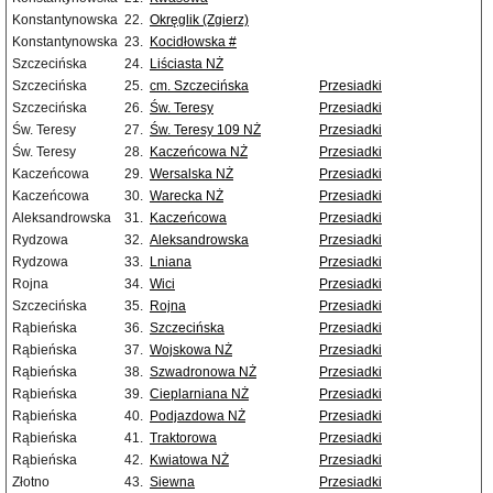
Konstantynowska
22.
Okręglik (Zgierz)
Konstantynowska
23.
Kocidłowska #
Szczecińska
24.
Liściasta NŻ
Szczecińska
25.
cm. Szczecińska
Przesiadki
Szczecińska
26.
Św. Teresy
Przesiadki
Św. Teresy
27.
Św. Teresy 109 NŻ
Przesiadki
Św. Teresy
28.
Kaczeńcowa NŻ
Przesiadki
Kaczeńcowa
29.
Wersalska NŻ
Przesiadki
Kaczeńcowa
30.
Warecka NŻ
Przesiadki
Aleksandrowska
31.
Kaczeńcowa
Przesiadki
Rydzowa
32.
Aleksandrowska
Przesiadki
Rydzowa
33.
Lniana
Przesiadki
Rojna
34.
Wici
Przesiadki
Szczecińska
35.
Rojna
Przesiadki
Rąbieńska
36.
Szczecińska
Przesiadki
Rąbieńska
37.
Wojskowa NŻ
Przesiadki
Rąbieńska
38.
Szwadronowa NŻ
Przesiadki
Rąbieńska
39.
Cieplarniana NŻ
Przesiadki
Rąbieńska
40.
Podjazdowa NŻ
Przesiadki
Rąbieńska
41.
Traktorowa
Przesiadki
Rąbieńska
42.
Kwiatowa NŻ
Przesiadki
Złotno
43.
Siewna
Przesiadki