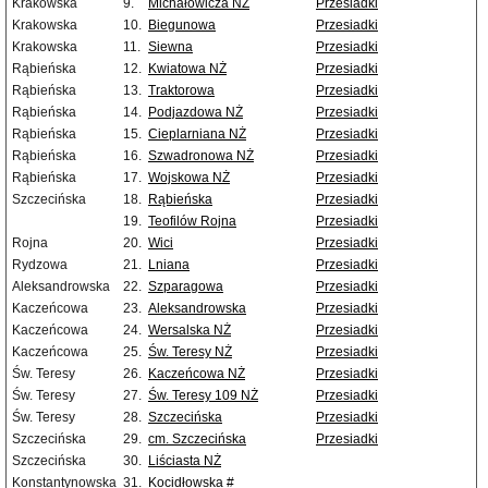
Krakowska
9.
Michałowicza NŻ
Przesiadki
Krakowska
10.
Biegunowa
Przesiadki
Krakowska
11.
Siewna
Przesiadki
Rąbieńska
12.
Kwiatowa NŻ
Przesiadki
Rąbieńska
13.
Traktorowa
Przesiadki
Rąbieńska
14.
Podjazdowa NŻ
Przesiadki
Rąbieńska
15.
Cieplarniana NŻ
Przesiadki
Rąbieńska
16.
Szwadronowa NŻ
Przesiadki
Rąbieńska
17.
Wojskowa NŻ
Przesiadki
Szczecińska
18.
Rąbieńska
Przesiadki
19.
Teofilów Rojna
Przesiadki
Rojna
20.
Wici
Przesiadki
Rydzowa
21.
Lniana
Przesiadki
Aleksandrowska
22.
Szparagowa
Przesiadki
Kaczeńcowa
23.
Aleksandrowska
Przesiadki
Kaczeńcowa
24.
Wersalska NŻ
Przesiadki
Kaczeńcowa
25.
Św. Teresy NŻ
Przesiadki
Św. Teresy
26.
Kaczeńcowa NŻ
Przesiadki
Św. Teresy
27.
Św. Teresy 109 NŻ
Przesiadki
Św. Teresy
28.
Szczecińska
Przesiadki
Szczecińska
29.
cm. Szczecińska
Przesiadki
Szczecińska
30.
Liściasta NŻ
Konstantynowska
31.
Kocidłowska #