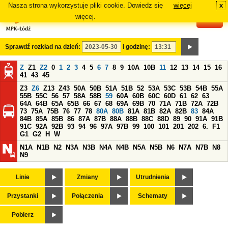
Nasza strona wykorzystuje pliki cookie. Dowiedz się
więcej
x
#
więcej.
Sprawdź rozkład na dzień:
i godzinę:
Z
Z1
Z2
0
1
2
3
4
5
6
7
8
9
10A
10B
11
12
13
14
15
16
41
43
45
Z3
Z6
Z13
Z43
50A
50B
51A
51B
52
53A
53C
53B
54B
55A
55B
55C
56
57
58A
58B
59
60A
60B
60C
60D
61
62
63
64A
64B
65A
65B
66
67
68
69A
69B
70
71A
71B
72A
72B
73
75A
75B
76
77
78
80A
80B
81A
81B
82A
82B
83
84A
84B
85A
85B
86
87A
87B
88A
88B
88C
88D
89
90
91A
91B
91C
92A
92B
93
94
96
97A
97B
99
100
101
201
202
6.
F1
G1
G2
H
W
N1A
N1B
N2
N3A
N3B
N4A
N4B
N5A
N5B
N6
N7A
N7B
N8
N9
Linie
Zmiany
Utrudnienia
Przystanki
Połączenia
Schematy
Pobierz