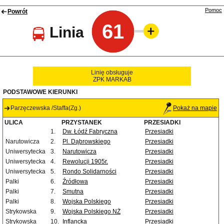
Pomoc
Powrót
61
Linia
Linię obsługuje
ZPK MARKAB
PODSTAWOWE KIERUNKI
Parzęczewska /Staffa(Zg.)
Pokaż na mapie
ULICA
PRZYSTANEK
PRZESIADKI
1.
Dw. Łódź Fabryczna
Przesiadki
Narutowicza
2.
Pl. Dąbrowskiego
Przesiadki
Uniwersytecka
3.
Narutowicza
Przesiadki
Uniwersytecka
4.
Rewolucji 1905r.
Przesiadki
Uniwersytecka
5.
Rondo Solidarności
Przesiadki
Palki
6.
Źródłowa
Przesiadki
Palki
7.
Smutna
Przesiadki
Palki
8.
Wojska Polskiego
Przesiadki
Strykowska
9.
Wojska Polskiego NŻ
Przesiadki
Strykowska
10.
Inflancka
Przesiadki