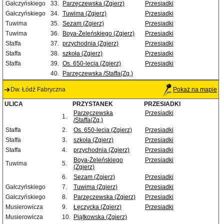
Gałczyńskiego
33.
Parzęczewska (Zgierz)
Przesiadki
Gałczyńskiego
34.
Tuwima (Zgierz)
Przesiadki
Tuwima
35.
Sezam (Zgierz)
Przesiadki
Tuwima
36.
Boya-Żeleńskiego (Zgierz)
Przesiadki
Staffa
37.
przychodnia (Zgierz)
Przesiadki
Staffa
38.
szkoła (Zgierz)
Przesiadki
Staffa
39.
Os. 650-lecia (Zgierz)
Przesiadki
40.
Parzęczewska /Staffa(Zg.)
Dw. Łódź Fabryczna
Pokaż na mapie
ULICA
PRZYSTANEK
PRZESIADKI
Parzęczewska
Przesiadki
1.
/Staffa(Zg.)
Staffa
2.
Os. 650-lecia (Zgierz)
Przesiadki
Staffa
3.
szkoła (Zgierz)
Przesiadki
Staffa
4.
przychodnia (Zgierz)
Przesiadki
Boya-Żeleńskiego
Przesiadki
Tuwima
5.
(Zgierz)
6.
Sezam (Zgierz)
Przesiadki
Gałczyńskiego
7.
Tuwima (Zgierz)
Przesiadki
Gałczyńskiego
8.
Parzęczewska (Zgierz)
Przesiadki
Musierowicza
9.
Łęczycka (Zgierz)
Przesiadki
Musierowicza
10.
Piątkowska (Zgierz)