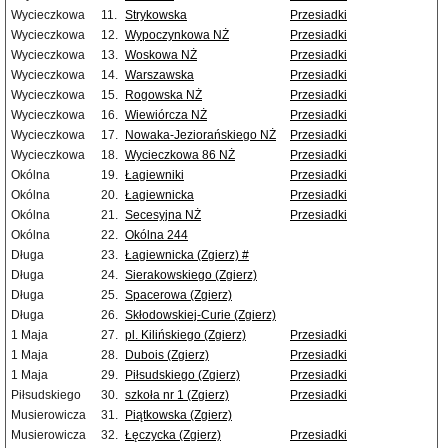
Wycieczkowa
11.
Strykowska
Przesiadki
Wycieczkowa
12.
Wypoczynkowa NŻ
Przesiadki
Wycieczkowa
13.
Woskowa NŻ
Przesiadki
Wycieczkowa
14.
Warszawska
Przesiadki
Wycieczkowa
15.
Rogowska NŻ
Przesiadki
Wycieczkowa
16.
Wiewiórcza NŻ
Przesiadki
Wycieczkowa
17.
Nowaka-Jeziorańskiego NŻ
Przesiadki
Wycieczkowa
18.
Wycieczkowa 86 NŻ
Przesiadki
Okólna
19.
Łagiewniki
Przesiadki
Okólna
20.
Łagiewnicka
Przesiadki
Okólna
21.
Secesyjna NŻ
Przesiadki
Okólna
22.
Okólna 244
Długa
23.
Łagiewnicka (Zgierz) #
Długa
24.
Sierakowskiego (Zgierz)
Długa
25.
Spacerowa (Zgierz)
Długa
26.
Skłodowskiej-Curie (Zgierz)
1 Maja
27.
pl. Kilińskiego (Zgierz)
Przesiadki
1 Maja
28.
Dubois (Zgierz)
Przesiadki
1 Maja
29.
Piłsudskiego (Zgierz)
Przesiadki
Piłsudskiego
30.
szkoła nr 1 (Zgierz)
Przesiadki
Musierowicza
31.
Piątkowska (Zgierz)
Musierowicza
32.
Łęczycka (Zgierz)
Przesiadki