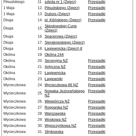
Piłsudskiego
11.
szkoła nr 1 (Zgierz)
Przesiadki
1 Maja
12.
Piłsudskiego (Zgierz)
Przesiadki
1 Maja
13.
Dubois (Zgierz)
Przesiadki
Długa
14.
pl. Kilińskiego (Zgierz)
Przesiadki
Skłodowskiej-Curie
Długa
15.
(Zgierz)
Długa
16.
Spacerowa (Zgierz)
Długa
17.
Sierakowskiego (Zgierz)
Długa
18.
Łagiewnicka (Zgierz) #
Okólna
19.
Okólna 244
Okólna
20.
Secesyjna NŻ
Przesiadki
Okólna
21.
Antyczna NŻ
Przesiadki
Okólna
22.
Łagiewnicka
Przesiadki
Okólna
23.
Łagiewniki
Przesiadki
Wycieczkowa
24.
Wycieczkowa 86 NŻ
Przesiadki
Nowaka-Jeziorańskiego
Przesiadki
Wycieczkowa
25.
NŻ
Wycieczkowa
26.
Wiewiórcza NŻ
Przesiadki
Wycieczkowa
27.
Rogowska NŻ
Przesiadki
Wycieczkowa
28.
Warszawska
Przesiadki
Wycieczkowa
29.
Woskowa NŻ
Przesiadki
Wycieczkowa
30.
Wypoczynkowa NŻ
Przesiadki
Wycieczkowa
31.
Strykowska
Przesiadki