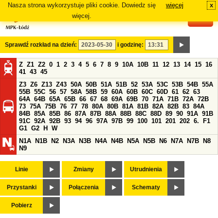
Nasza strona wykorzystuje pliki cookie. Dowiedz się
więcej
x
#
więcej.
Sprawdź rozkład na dzień:
i godzinę:
Z
Z1
Z2
0
1
2
3
4
5
6
7
8
9
10A
10B
11
12
13
14
15
16
41
43
45
Z3
Z6
Z13
Z43
50A
50B
51A
51B
52
53A
53C
53B
54B
55A
55B
55C
56
57
58A
58B
59
60A
60B
60C
60D
61
62
63
64A
64B
65A
65B
66
67
68
69A
69B
70
71A
71B
72A
72B
73
75A
75B
76
77
78
80A
80B
81A
81B
82A
82B
83
84A
84B
85A
85B
86
87A
87B
88A
88B
88C
88D
89
90
91A
91B
91C
92A
92B
93
94
96
97A
97B
99
100
101
201
202
6.
F1
G1
G2
H
W
N1A
N1B
N2
N3A
N3B
N4A
N4B
N5A
N5B
N6
N7A
N7B
N8
N9
Linie
Zmiany
Utrudnienia
Przystanki
Połączenia
Schematy
Pobierz