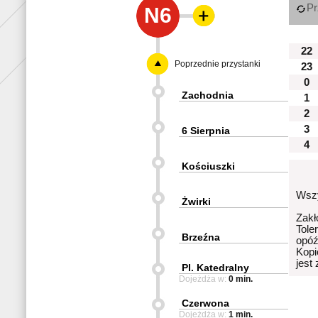
Pr
N6
22
Poprzednie przystanki
23
0
Zachodnia
1
2
3
6 Sierpnia
4
Kościuszki
Wszy
Żwirki
Zakł
Tole
Brzeźna
opóź
Kopi
jest
Pl. Katedralny
Dojeżdża w:
0 min.
Czerwona
Dojeżdża w:
1 min.