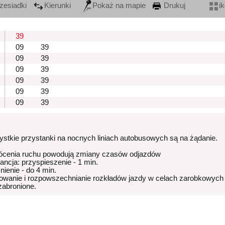
zesiadki
Kierunki
Pokaż na mapie
Drukuj
i
39
09
39
09
39
09
39
09
39
09
39
09
39
stkie przystanki na nocnych liniach autobusowych są na żądanie.
ócenia ruchu powodują zmiany czasów odjazdów
rancja: przyspieszenie - 1 min.
nienie - do 4 min.
owanie i rozpowszechnianie rozkładów jazdy w celach zarobkowych
 zabronione.