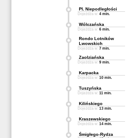
Pl. Niepodległości
Dojeżdża w:
4 min.
Wólczańska
Dojeżdża w:
6 min.
Rondo Lotników
Lwowskich
Dojeżdża w:
7 min.
Zaolziańska
Dojeżdża w:
9 min.
Karpacka
Dojeżdża w:
10 min.
Tuszyńska
Dojeżdża w:
11 min.
Kilińskiego
Dojeżdża w:
13 min.
Kraszewskiego
Dojeżdża w:
14 min.
Śmigłego-Rydza