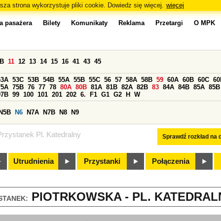
sza strona wykorzystuje pliki cookie. Dowiedz się więcej.
więcej
a pasażera
Bilety
Komunikaty
Reklama
Przetargi
O MPK
0B
11
12
13
14
15
16
41
43
45
53A
53C
53B
54B
55A
55B
55C
56
57
58A
58B
59
60A
60B
60C
60
75A
75B
76
77
78
80A
80B
81A
81B
82A
82B
83
84A
84B
85A
85B
97B
99
100
101
201
202
6.
F1
G1
G2
H
W
N5B
N6
N7A
N7B
N8
N9
Przystanek Pl. Katedralny
Sprawdź rozkład na d
Utrudnienia
Przystanki
Połączenia
PIOTRKOWSKA - PL. KATEDRALN
STANEK: