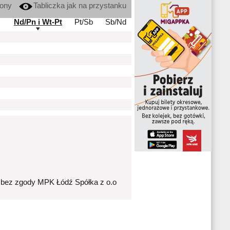
kony
Tabliczka jak na przystanku
Nd/Pn i Wt-Pt
Pt/Sb
Sb/Nd
 bez zgody MPK Łódź Spółka z o.o