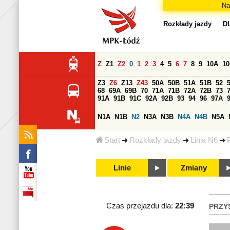
Na
Rozkłady jazdy
Dl
Z
Z1
Z2
0
1
2
3
4
5
6
7
8
9
10A
1
Z3
Z6
Z13
Z43
50A
50B
51A
51B
52
68
69A
69B
70
71A
71B
72A
72B
73
91A
91B
91C
92A
92B
93
94
96
97A
N1A
N1B
N2
N3A
N3B
N4A
N4B
N5A
Start
Rozkłady jazdy
Linia N6
Linie
Zmiany
Czas przejazdu dla:
22:39
PRZY