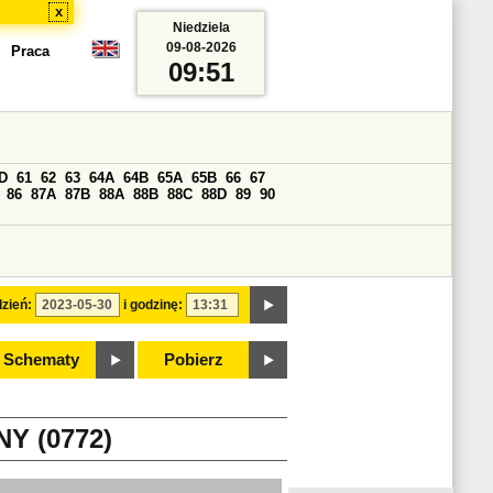
x
Niedziela
09-08-2026
Praca
09:51
D
61
62
63
64A
64B
65A
65B
66
67
86
87A
87B
88A
88B
88C
88D
89
90
zień:
i godzinę:
Schematy
Pobierz
Y (0772)