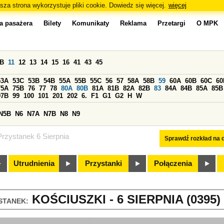
sza strona wykorzystuje pliki cookie. Dowiedz się więcej.
więcej
a pasażera
Bilety
Komunikaty
Reklama
Przetargi
O MPK
0B
11
12
13
14
15
16
41
43
45
53A
53C
53B
54B
55A
55B
55C
56
57
58A
58B
59
60A
60B
60C
60
75A
75B
76
77
78
80A
80B
81A
81B
82A
82B
83
84A
84B
85A
85B
97B
99
100
101
201
202
6.
F1
G1
G2
H
W
N5B
N6
N7A
N7B
N8
N9
Przystanek 6 Sierpnia
Sprawdź rozkład na d
Utrudnienia
Przystanki
Połączenia
KOŚCIUSZKI - 6 SIERPNIA (0395)
STANEK: