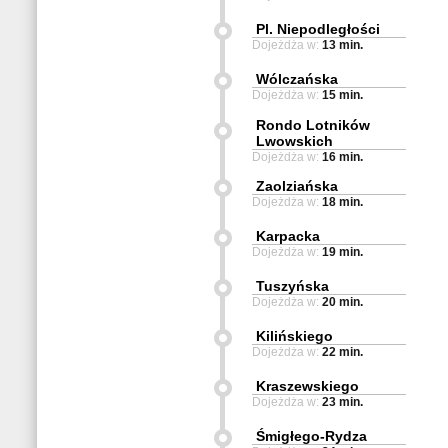
Pl. Niepodległości
Dojeżdża w:
13 min.
Wólczańska
Dojeżdża w:
15 min.
Rondo Lotników
Lwowskich
Dojeżdża w:
16 min.
Zaolziańska
Dojeżdża w:
18 min.
Karpacka
Dojeżdża w:
19 min.
Tuszyńska
Dojeżdża w:
20 min.
Kilińskiego
Dojeżdża w:
22 min.
Kraszewskiego
Dojeżdża w:
23 min.
Śmigłego-Rydza