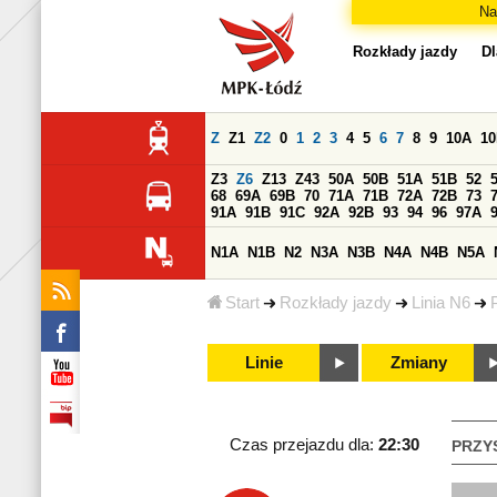
Na
Rozkłady jazdy
Dl
Z
Z1
Z2
0
1
2
3
4
5
6
7
8
9
10A
1
Z3
Z6
Z13
Z43
50A
50B
51A
51B
52
68
69A
69B
70
71A
71B
72A
72B
73
91A
91B
91C
92A
92B
93
94
96
97A
N1A
N1B
N2
N3A
N3B
N4A
N4B
N5A
Start
Rozkłady jazdy
Linia N6
Linie
Zmiany
Czas przejazdu dla:
22:30
PRZY