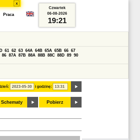
x
Czwartek
06-08-2026
Praca
19:21
D
61
62
63
64A
64B
65A
65B
66
67
86
87A
87B
88A
88B
88C
88D
89
90
zień:
i godzinę:
Schematy
Pobierz