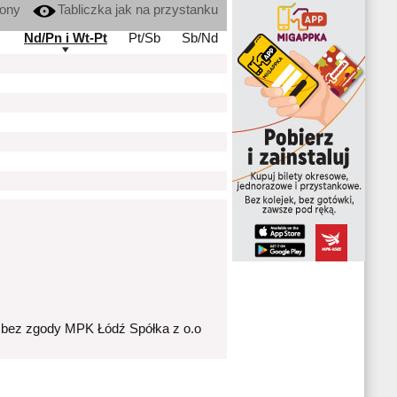
kony
Tabliczka jak na przystanku
Nd/Pn i Wt-Pt
Pt/Sb
Sb/Nd
 bez zgody MPK Łódź Spółka z o.o