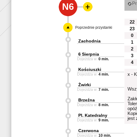
Pr
N6
22
Poprzednie przystanki
23
0
Zachodnia
1
2
6 Sierpnia
3
Dojeżdża w:
0 min.
4
Kościuszki
x - 
Dojeżdża w:
4 min.
Żwirki
Wszy
Dojeżdża w:
7 min.
Zakł
Brzeźna
Tole
Dojeżdża w:
8 min.
opóź
Kopi
Pl. Katedralny
jest
Dojeżdża w:
9 min.
Czerwona
Dojeżdża w:
10 min.