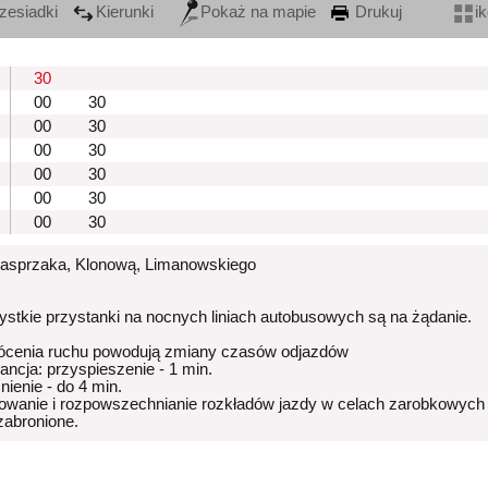
zesiadki
Kierunki
Pokaż na mapie
Drukuj
i
30
00
30
00
30
00
30
00
30
00
30
00
30
Kasprzaka, Klonową, Limanowskiego
stkie przystanki na nocnych liniach autobusowych są na żądanie.
ócenia ruchu powodują zmiany czasów odjazdów
rancja: przyspieszenie - 1 min.
nienie - do 4 min.
owanie i rozpowszechnianie rozkładów jazdy w celach zarobkowych
 zabronione.