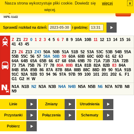
Nasza strona wykorzystuje pliki cookie. Dowiedz się
więcej
x
#
więcej.
Sprawdź rozkład na dzień:
i godzinę:
Z
Z1
Z2
0
1
2
3
4
5
6
7
8
9
10A
10B
11
12
13
14
15
16
41
43
45
Z3
Z6
Z13
Z43
50A
50B
51A
51B
52
53A
53C
53B
54B
55A
55B
55C
56
57
58A
58B
59
60A
60B
60C
60D
61
62
63
64A
64B
65A
65B
66
67
68
69A
69B
70
71A
71B
72A
72B
73
75A
75B
76
77
78
80A
80B
81A
81B
82A
82B
83
84A
84B
85A
85B
86
87A
87B
88A
88B
88C
88D
89
90
91A
91B
91C
92A
92B
93
94
96
97A
97B
99
100
101
201
202
6.
F1
G1
G2
H
W
N1A
N1B
N2
N3A
N3B
N4A
N4B
N5A
N5B
N6
N7A
N7B
N8
N9
Linie
Zmiany
Utrudnienia
Przystanki
Połączenia
Schematy
Pobierz