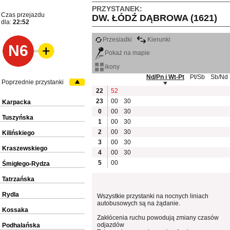
PRZYSTANEK:
Czas przejazdu
DW. ŁÓDŹ DĄBROWA (1621)
dla:
22:52
Przesiadki
Kierunki
N6
Pokaż na mapie
ikony
Nd/Pn i Wt-Pt
Pt/Sb
Sb/Nd
Poprzednie przystanki
22
52
23
00
30
Karpacka
0
00
30
Tuszyńska
1
00
30
2
00
30
Kilińskiego
3
00
30
Kraszewskiego
4
00
30
5
00
Śmigłego-Rydza
Tatrzańska
Rydla
Wszystkie przystanki na nocnych liniach
autobusowych są na żądanie.
Kossaka
Zakłócenia ruchu powodują zmiany czasów
odjazdów
Podhalańska