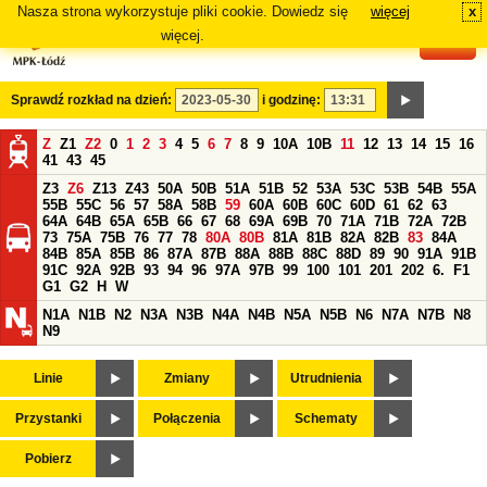
Nasza strona wykorzystuje pliki cookie. Dowiedz się
więcej
x
#
więcej.
Sprawdź rozkład na dzień:
i godzinę:
Z
Z1
Z2
0
1
2
3
4
5
6
7
8
9
10A
10B
11
12
13
14
15
16
41
43
45
Z3
Z6
Z13
Z43
50A
50B
51A
51B
52
53A
53C
53B
54B
55A
55B
55C
56
57
58A
58B
59
60A
60B
60C
60D
61
62
63
64A
64B
65A
65B
66
67
68
69A
69B
70
71A
71B
72A
72B
73
75A
75B
76
77
78
80A
80B
81A
81B
82A
82B
83
84A
84B
85A
85B
86
87A
87B
88A
88B
88C
88D
89
90
91A
91B
91C
92A
92B
93
94
96
97A
97B
99
100
101
201
202
6.
F1
G1
G2
H
W
N1A
N1B
N2
N3A
N3B
N4A
N4B
N5A
N5B
N6
N7A
N7B
N8
N9
Linie
Zmiany
Utrudnienia
Przystanki
Połączenia
Schematy
Pobierz