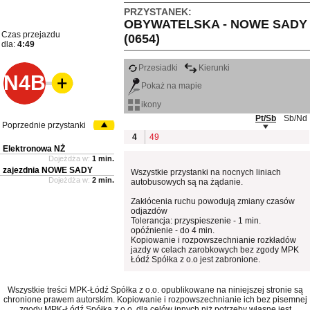
PRZYSTANEK:
OBYWATELSKA - NOWE SADY
Czas przejazdu
(0654)
dla:
4:49
Przesiadki
Kierunki
N4B
Pokaż na mapie
ikony
Pt/Sb
Sb/Nd
Poprzednie przystanki
4
49
Elektronowa NŻ
Dojeżdża w:
1 min.
zajezdnia NOWE SADY
Wszystkie przystanki na nocnych liniach
Dojeżdża w:
2 min.
autobusowych są na żądanie.
Zakłócenia ruchu powodują zmiany czasów
odjazdów
Tolerancja: przyspieszenie - 1 min.
opóźnienie - do 4 min.
Kopiowanie i rozpowszechnianie rozkładów
jazdy w celach zarobkowych bez zgody MPK
Łódź Spółka z o.o jest zabronione.
Wszystkie treści MPK-Łódź Spółka z o.o. opublikowane na niniejszej stronie są
chronione prawem autorskim. Kopiowanie i rozpowszechnianie ich bez pisemnej
zgody MPK-Łódź Spółka z o.o. dla celów innych niż potrzeby własne jest