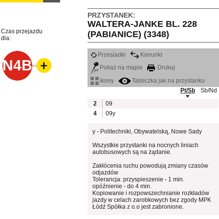
PRZYSTANEK:
WALTERA-JANKE BL. 228
Czas przejazdu
(PABIANICE) (3348)
dla:
Przesiadki
Kierunki
N4B
Pokaż na mapie
Drukuj
ikony
Tabliczka jak na przystanku
Pt/Sb
Sb/Nd
2
09
4
09y
y - Politechniki, Obywatelską, Nowe Sady
Wszystkie przystanki na nocnych liniach
autobusowych są na żądanie.
Zakłócenia ruchu powodują zmiany czasów
odjazdów
Tolerancja: przyspieszenie - 1 min.
opóźnienie - do 4 min.
Kopiowanie i rozpowszechnianie rozkładów
jazdy w celach zarobkowych bez zgody MPK
Łódź Spółka z o.o jest zabronione.