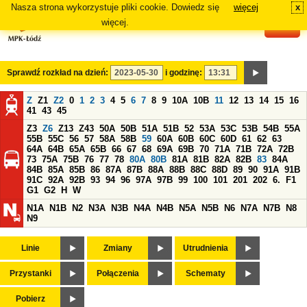
Nasza strona wykorzystuje pliki cookie. Dowiedz się
więcej
x
#
więcej.
Sprawdź rozkład na dzień:
i godzinę:
Z
Z1
Z2
0
1
2
3
4
5
6
7
8
9
10A
10B
11
12
13
14
15
16
41
43
45
Z3
Z6
Z13
Z43
50A
50B
51A
51B
52
53A
53C
53B
54B
55A
55B
55C
56
57
58A
58B
59
60A
60B
60C
60D
61
62
63
64A
64B
65A
65B
66
67
68
69A
69B
70
71A
71B
72A
72B
73
75A
75B
76
77
78
80A
80B
81A
81B
82A
82B
83
84A
84B
85A
85B
86
87A
87B
88A
88B
88C
88D
89
90
91A
91B
91C
92A
92B
93
94
96
97A
97B
99
100
101
201
202
6.
F1
G1
G2
H
W
N1A
N1B
N2
N3A
N3B
N4A
N4B
N5A
N5B
N6
N7A
N7B
N8
N9
Linie
Zmiany
Utrudnienia
Przystanki
Połączenia
Schematy
Pobierz