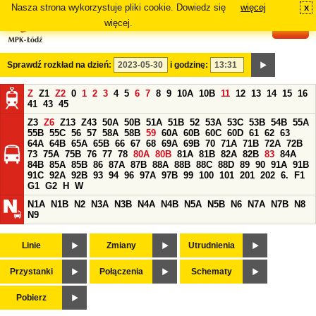
Nasza strona wykorzystuje pliki cookie. Dowiedz się
więcej
x
#
więcej.
Sprawdź rozkład na dzień:
i godzinę:
Z
Z1
Z2
0
1
2
3
4
5
6
7
8
9
10A
10B
11
12
13
14
15
16
41
43
45
Z3
Z6
Z13
Z43
50A
50B
51A
51B
52
53A
53C
53B
54B
55A
55B
55C
56
57
58A
58B
59
60A
60B
60C
60D
61
62
63
64A
64B
65A
65B
66
67
68
69A
69B
70
71A
71B
72A
72B
73
75A
75B
76
77
78
80A
80B
81A
81B
82A
82B
83
84A
84B
85A
85B
86
87A
87B
88A
88B
88C
88D
89
90
91A
91B
91C
92A
92B
93
94
96
97A
97B
99
100
101
201
202
6.
F1
G1
G2
H
W
N1A
N1B
N2
N3A
N3B
N4A
N4B
N5A
N5B
N6
N7A
N7B
N8
N9
Linie
Zmiany
Utrudnienia
Przystanki
Połączenia
Schematy
Pobierz