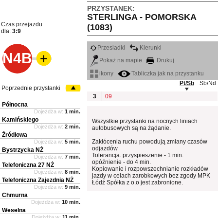
PRZYSTANEK:
STERLINGA - POMORSKA
Czas przejazdu
(1083)
dla:
3:9
Przesiadki
Kierunki
N4B
Pokaż na mapie
Drukuj
ikony
Tabliczka jak na przystanku
Pt/Sb
Sb/Nd
Poprzednie przystanki
3
09
Północna
Dojeżdża w:
1 min.
Kamińskiego
Wszystkie przystanki na nocnych liniach
Dojeżdża w:
2 min.
autobusowych są na żądanie.
Źródłowa
Zakłócenia ruchu powodują zmiany czasów
Dojeżdża w:
5 min.
odjazdów
Bystrzycka NŻ
Tolerancja: przyspieszenie - 1 min.
Dojeżdża w:
7 min.
opóźnienie - do 4 min.
Telefoniczna 27 NŻ
Kopiowanie i rozpowszechnianie rozkładów
Dojeżdża w:
8 min.
jazdy w celach zarobkowych bez zgody MPK
Telefoniczna Zajezdnia NŻ
Łódź Spółka z o.o jest zabronione.
Dojeżdża w:
9 min.
Chmurna
Dojeżdża w:
10 min.
Weselna
Dojeżdża w:
11 min.