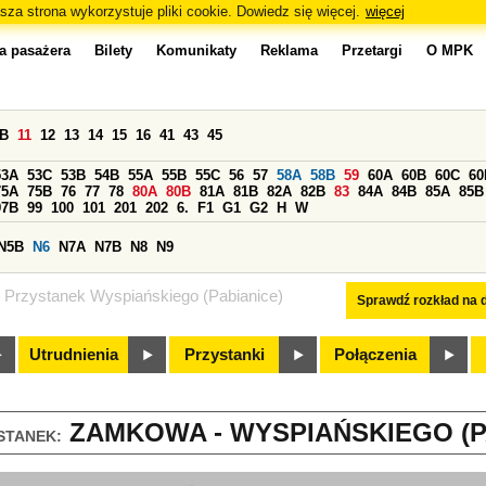
sza strona wykorzystuje pliki cookie. Dowiedz się więcej.
więcej
a pasażera
Bilety
Komunikaty
Reklama
Przetargi
O MPK
0B
11
12
13
14
15
16
41
43
45
53A
53C
53B
54B
55A
55B
55C
56
57
58A
58B
59
60A
60B
60C
60
75A
75B
76
77
78
80A
80B
81A
81B
82A
82B
83
84A
84B
85A
85B
97B
99
100
101
201
202
6.
F1
G1
G2
H
W
N5B
N6
N7A
N7B
N8
N9
Przystanek Wyspiańskiego (Pabianice)
Sprawdź rozkład na d
Utrudnienia
Przystanki
Połączenia
ZAMKOWA - WYSPIAŃSKIEGO (PA
STANEK: