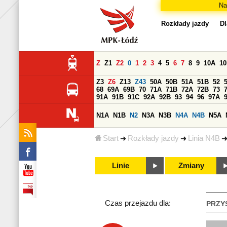
Na
Rozkłady jazdy
Dl
Z
Z1
Z2
0
1
2
3
4
5
6
7
8
9
10A
1
Z3
Z6
Z13
Z43
50A
50B
51A
51B
52
68
69A
69B
70
71A
71B
72A
72B
73
91A
91B
91C
92A
92B
93
94
96
97A
N1A
N1B
N2
N3A
N3B
N4A
N4B
N5A
Start
Rozkłady jazdy
Linia N4B
Linie
Zmiany
Czas przejazdu dla:
PRZY