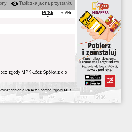
kony
Tabliczka jak na przystanku
Pt/Sb
Sb/Nd
 bez zgody MPK Łódź Spółka z o.o
ozpowszechnianie ich bez pisemnej zgody MPK-