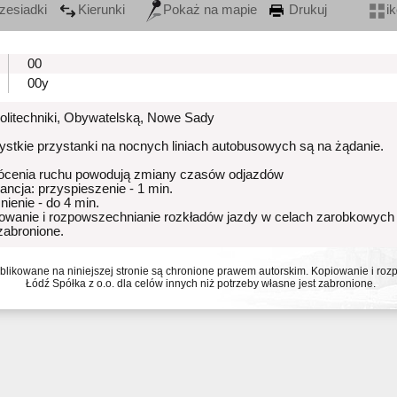
zesiadki
Kierunki
Pokaż na mapie
Drukuj
i
00
00y
Politechniki, Obywatelską, Nowe Sady
stkie przystanki na nocnych liniach autobusowych są na żądanie.
ócenia ruchu powodują zmiany czasów odjazdów
rancja: przyspieszenie - 1 min.
nienie - do 4 min.
owanie i rozpowszechnianie rozkładów jazdy w celach zarobkowych
 zabronione.
ublikowane na niniejszej stronie są chronione prawem autorskim. Kopiowanie i r
Łódź Spółka z o.o. dla celów innych niż potrzeby własne jest zabronione.