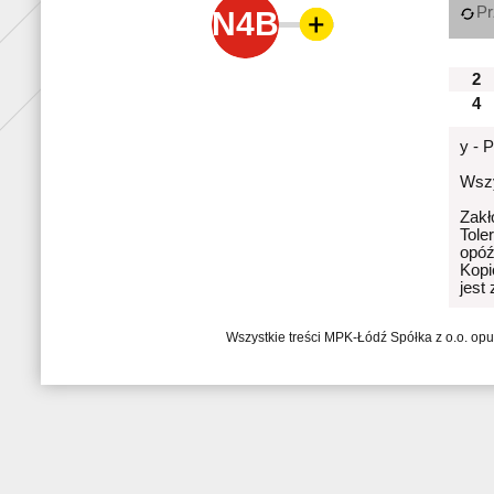
Pr
N4B
2
4
y - 
Wszy
Zakł
Tole
opóź
Kopi
jest
Wszystkie treści MPK-Łódź Spółka z o.o. op