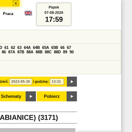
x
Piątek
07-08-2026
Praca
17:59
D
61
62
63
64A
64B
65A
65B
66
67
86
87A
87B
88A
88B
88C
88D
89
90
zień:
i godzinę:
Schematy
Pobierz
BIANICE) (3171)