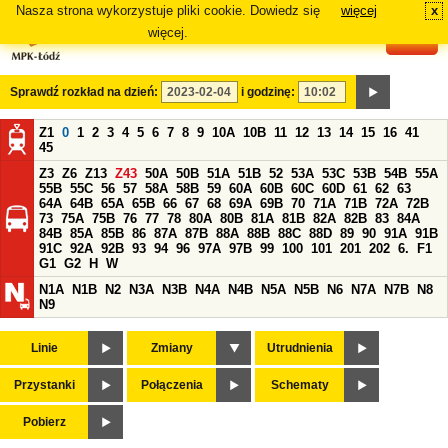
Nasza strona wykorzystuje pliki cookie. Dowiedz się
więcej
x
#
więcej.
Sprawdź rozkład na dzień:
i godzinę:
Z1
0
1
2
3
4
5
6
7
8
9
10A
10B
11
12
13
14
15
16
41
45
Z3
Z6
Z13
Z43
50A
50B
51A
51B
52
53A
53C
53B
54B
55A
55B
55C
56
57
58A
58B
59
60A
60B
60C
60D
61
62
63
64A
64B
65A
65B
66
67
68
69A
69B
70
71A
71B
72A
72B
73
75A
75B
76
77
78
80A
80B
81A
81B
82A
82B
83
84A
84B
85A
85B
86
87A
87B
88A
88B
88C
88D
89
90
91A
91B
91C
92A
92B
93
94
96
97A
97B
99
100
101
201
202
6.
F1
G1
G2
H
W
N1A
N1B
N2
N3A
N3B
N4A
N4B
N5A
N5B
N6
N7A
N7B
N8
N9
Linie
Zmiany
Utrudnienia
Przystanki
Połączenia
Schematy
Pobierz