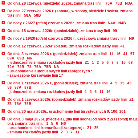
Od dnia 28 czerwca (niedziela) 2026r., zmiana tras linii:
75A
75B
N3A
Od dnia 27 czerwca 2026 r. (sobota), w soboty, niedziele i święta, zmiana
tras linii
58A
58B
Od nocy z 26/27 (pt/sb) czerwca 2026r., zmiana tras linii:
N4A
N4B
Od dnia 15 czerwca 2026r. (poniedziałek), zmiana trasy linii
99
Od nocy z 19/20 (pt/sb) czerwca 2026 r., częściowa zmiana trasy linii
N9
Od dnia 12 czerwca 2026r. (piątek), zmiana rozkładów jazdy linii
41
Od dnia 8 czerwca 2026 r. (poniedziałek), zmiana tras linii
11
16
41
57
69A
69B
N6
- jednocześnie zmiana rozkładów jazdy linii
Z1
1
2
5
6
7
8
15
68
72A
72B
73
75A
75B
N8
- uruchomienie autobusowych linii zastępczych :
- zawieszone kursowanie linii 17
Od dnia 1 czerwca 2026 r., (poniedziałek), zmiana tras linii
4
5
15
45
59
87A
87B
- jednocześnie zmiana rozkładów jazdy linii
1
3
6
11
16
Od dnia 1 czerwca 2026r. (poniedziałek), zmiana rozkładów jazdy linii
Z1
Z6
75A
75B
Od dnia 30 maja 2026r., uruchomienie linii turystycznych 0, 100, 101
Od dnia 3 maja 2026r. (niedziela), (dla linii nocnej od nocy z 2/3 (sb/nd) maja
br.), zmiana tras linii:
1
5
6
N6
- uruchomienie linii komunikacji zastępczej :
Z1
Z6
- zmiana rozkładów jazdy linii
2
3
7
11