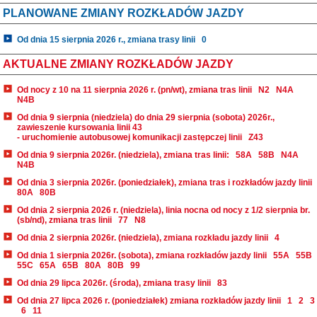
PLANOWANE ZMIANY ROZKŁADÓW JAZDY
Od dnia 15 sierpnia 2026 r., zmiana trasy linii
0
AKTUALNE ZMIANY ROZKŁADÓW JAZDY
Od nocy z 10 na 11 sierpnia 2026 r. (pn/wt), zmiana tras linii
N2
N4A
N4B
Od dnia 9 sierpnia (niedziela) do dnia 29 sierpnia (sobota) 2026r.,
zawieszenie kursowania linii 43
- uruchomienie autobusowej komunikacji zastępczej linii
Z43
Od dnia 9 sierpnia 2026r. (niedziela), zmiana tras linii:
58A
58B
N4A
N4B
Od dnia 3 sierpnia 2026r. (poniedziałek), zmiana tras i rozkładów jazdy linii
80A
80B
Od dnia 2 sierpnia 2026 r. (niedziela), linia nocna od nocy z 1/2 sierpnia br.
(sb/nd), zmiana tras linii
77
N8
Od dnia 2 sierpnia 2026r. (niedziela), zmiana rozkładu jazdy linii
4
Od dnia 1 sierpnia 2026r. (sobota), zmiana rozkładów jazdy linii
55A
55B
55C
65A
65B
80A
80B
99
Od dnia 29 lipca 2026r. (środa), zmiana trasy linii
83
Od dnia 27 lipca 2026 r. (poniedziałek) zmiana rozkładów jazdy linii
1
2
3
6
11