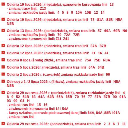
Od dnia 19 lipca 2026r. (niedziela), wznowienie kursowania linii
13
- zmiana trasy linii:
Z13
- zmiana rozkładów jazdy linii:
4
5
8
9
10A
10B
12
14
Od dnia 19 lipca 2026r. (niedziela), zmiana tras linii
73
81A
81B
N5A
N5B
Od dnia 13 lipca 2026r. (poniedziałek), zmiana tras linii:
57
69A
69B
N6
- zmiana rozkładów jazdy linii:
70
72A
72B
- zawieszone kursowanie linii: Z11, Z41
Od dnia 12 lipca 2026r. (niedziela), zmiana tras linii
87A
87B
Od dnia 12 lipca 2026r. (niedziela), zmiana tras linii:
11
16
41
Od dnia 8 lipca (środa) 2026r., zmiana tras linii:
75A
75B
N3A
Od dnia 5 lipca 2026r. (niedziela), zmiana tras linii
64A
64B
Od dnia 2 lipca 2026 r. (czwartek) zmiana rozkładu jazdy linii
96
Od nocy z 1 / 2 lipca 2026 r. (śr/czw), zmiana rozkładów jazdy linii
N5A
N5B
Od dnia 29 czerwca 2026 r. (poniedziałek), zmiana rozkładów jazdy linii
4
8
9
52
54B
63
64A
64B
65A
65B
70
76
77
87A
87B
90
91A
93
99
G1
H
- zmiana tras linii
15
16
- zawieszenie kursowania linii 18 i 54A
- kursy szkolne, po trasie podstawowej danej linii: 64A, 84A, 88B i 91A
- zmiana tras linii
Od dnia 29 czerwca 2026r. (poniedziałek), zmiana tras linii:
2
3
6
7
11